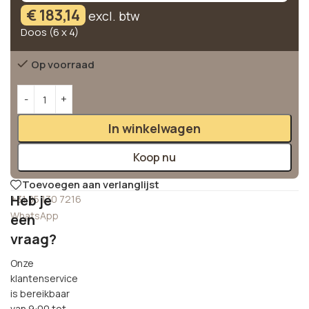
€
183,14
excl. btw
Doos (6 x 4)
Op voorraad
Alternative:
In winkelwagen
Koop nu
Toevoegen aan verlanglijst
Heb je
+31 85 130 7216
WhatsApp
een
vraag?
Onze
klantenservice
is bereikbaar
van 9:00 tot