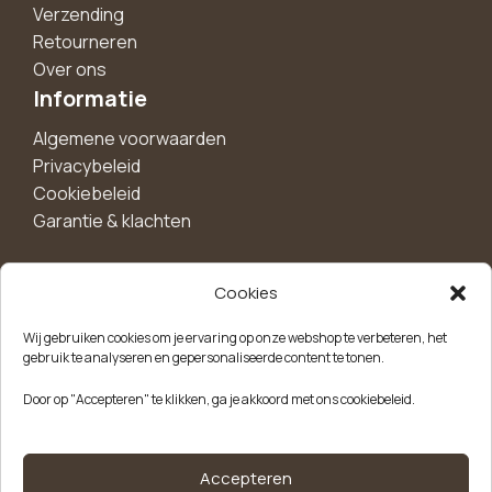
Verzending
Retourneren
Over ons
Informatie
Algemene voorwaarden
Privacybeleid
Cookiebeleid
Garantie & klachten
Cookies
Maak een account aan voor 10%
Wij gebruiken cookies om je ervaring op onze webshop te verbeteren, het
korting!
gebruik te analyseren en gepersonaliseerde content te tonen.
Blijf als eerste op de hoogte van exclusieve
Door op "Accepteren" te klikken, ga je akkoord met ons cookiebeleid.
aanbiedingen, nieuwe producten en handige tips.
Meld je aan
Accepteren