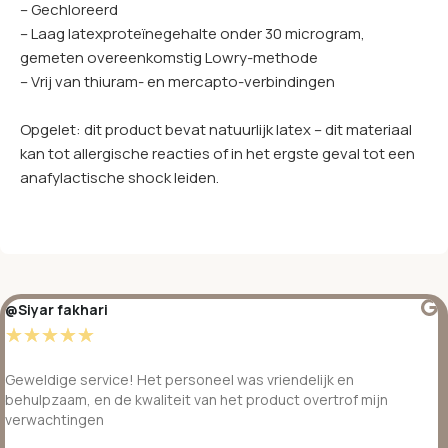
– Gechloreerd
– Laag latexproteïnegehalte onder 30 microgram,
gemeten overeenkomstig Lowry-methode
– Vrij van thiuram- en mercapto-verbindingen
Opgelet: dit product bevat natuurlijk latex – dit materiaal
kan tot allergische reacties of in het ergste geval tot een
anafylactische shock leiden.
@Siyar fakhari
☆
☆
☆
☆
☆
Geweldige service! Het personeel was vriendelijk en
behulpzaam, en de kwaliteit van het product overtrof mijn
verwachtingen