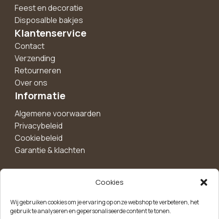
Feest en decoratie
Disposalble bakjes
Klantenservice
Contact
Verzending
Retourneren
Over ons
Informatie
Algemene voorwaarden
Privacybeleid
Cookiebeleid
Garantie & klachten
Cookies
Maak een account aan voor 10%
Wij gebruiken cookies om je ervaring op onze webshop te verbeteren, het
korting!
gebruik te analyseren en gepersonaliseerde content te tonen.