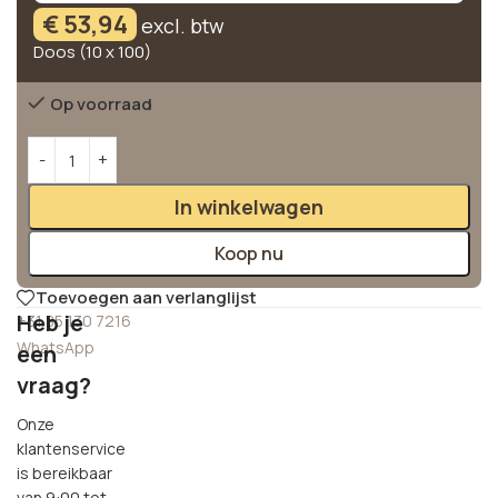
€
53,94
excl. btw
Doos (10 x 100)
Op voorraad
Alternative:
In winkelwagen
Koop nu
Toevoegen aan verlanglijst
Heb je
+31 85 130 7216
WhatsApp
een
vraag?
Onze
klantenservice
is bereikbaar
van 9:00 tot