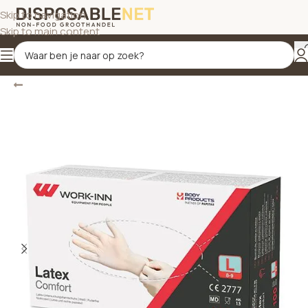
Skip to navigation
Skip to main content
Terug
Home
/
Schoonmaakproducten
/
Hygiëne