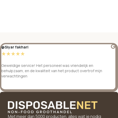
@Siyar fakhari
☆
☆
☆
☆
☆
Geweldige service! Het personeel was vriendelijk en
behulpzaam, en de kwaliteit van het product overtrof mijn
verwachtingen
Met meer dan 5000 producten, alles wat je nodig