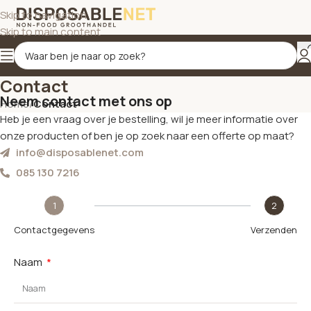
Skip to navigation
Skip to main content
Contact
Neem contact met ons op
Home
/
Contact
Heb je een vraag over je bestelling, wil je meer informatie over
onze producten of ben je op zoek naar een offerte op maat?
info@disposablenet.com
085 130 7216
1
2
Contactgegevens
Verzenden
Naam