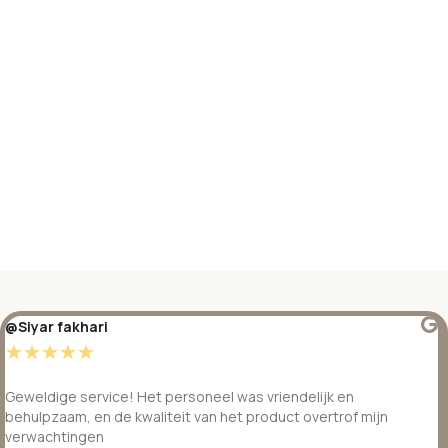
@Siyar fakhari
☆
☆
☆
☆
☆
Geweldige service! Het personeel was vriendelijk en
behulpzaam, en de kwaliteit van het product overtrof mijn
verwachtingen