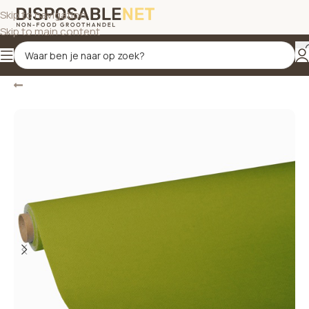
Skip to navigation
Skip to main content
Terug
Home
/
Tafelbekleding
/
Tafelkleden