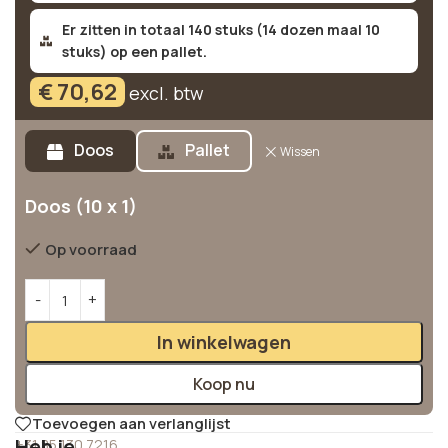
Er zitten in totaal 140 stuks (14 dozen maal 10
stuks) op een pallet.
€
70,62
excl. btw
Alternative:
Doos
Pallet
Wissen
Doos (10 x 1)
Op voorraad
In winkelwagen
Koop nu
Toevoegen aan verlanglijst
Heb je
+31 85 130 7216