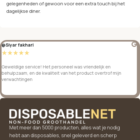
gelegenheden of gewoon voor een extra touch bij het
dagelijkse diner.
@Siyar fakhari
☆
☆
☆
☆
☆
Geweldige service! Het personeel was vriendelijk en
behulpzaam, en de kwaliteit van het product overtrof mijn
verwachtingen
Met meer dan 5000 producten, alles wat je nodig
hebt aan disposables, snel geleverd en scherp