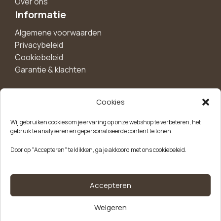
Over ons
Informatie
Algemene voorwaarden
Privacybeleid
Cookiebeleid
Garantie & klachten
Cookies
Maak een account aan voor 10%
Wij gebruiken cookies om je ervaring op onze webshop te verbeteren, het
korting!
gebruik te analyseren en gepersonaliseerde content te tonen.
Blijf als eerste op de hoogte van exclusieve
Door op "Accepteren" te klikken, ga je akkoord met ons cookiebeleid.
aanbiedingen, nieuwe producten en handige tips.
Meld je aan
Accepteren
Weigeren
Kvk-nummer: 85504947
Btw-nummer: NL863646165B01