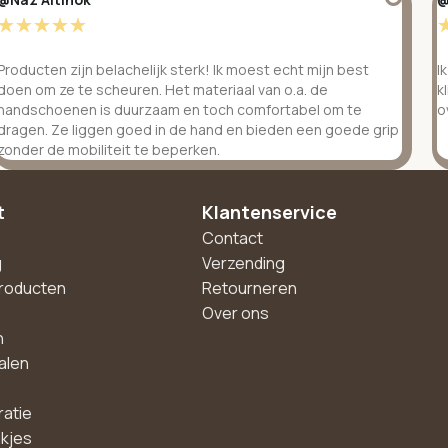
☆
☆
☆
☆
☆
Producten zijn belachelijk sterk! Ik moest echt mijn best
I
doen om ze te scheuren. Het materiaal van o.a. de
k
handschoenen is duurzaam en toch comfortabel om te
o
dragen. Ze liggen goed in de hand en bieden een goede grip
zonder de mobiliteit te beperken.
t
Klantenservice
Contact
g
Verzending
roducten
Retourneren
Over ons
n
alen
ratie
akjes