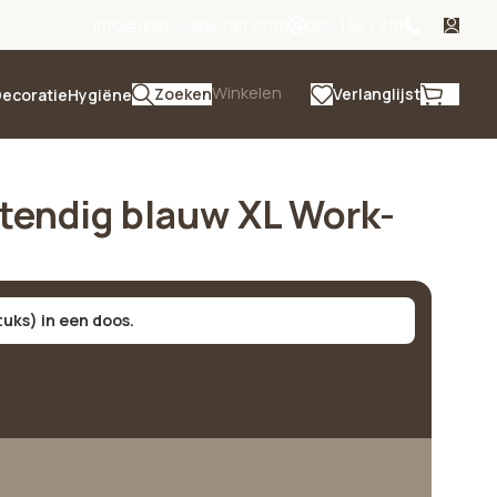
info@disposablenet.com
085 130 7216
Winkelen
Zoeken
Verlanglijst
ecoratie
Hygiëne
tendig blauw XL Work-
stuks) in een doos.