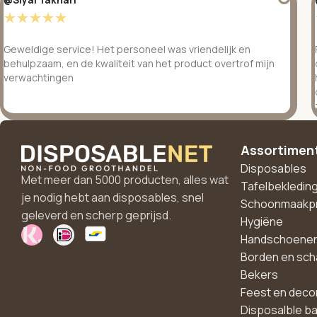
☆
☆
☆
☆
☆
Geweldige service! Het personeel was vriendelijk en
behulpzaam, en de kwaliteit van het product overtrof mijn
verwachtingen
Assortimen
Disposables
Met meer dan 5000 producten, alles wat
Tafelbekledin
je nodig hebt aan disposables, snel
Schoonmaakp
geleverd en scherp geprijsd.
Hygiëne
Handschoene
Borden en sch
Bekers
Feest en deco
Disposalble b