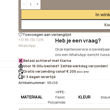
Alternative:
In win
Ko
Toevoegen aan verlanglijst
Heb je een vraag?
+31 85 130 7216
WhatsApp
Onze klantenservice is bereikbaar 
ons een WhatsApp-bericht tussen
Betaal achteraf met Klarna
Voor 16:00u besteld? Zelfde werkdag verzonden!
Gratis verzending vanaf € 200
excl. btw
1-3 dagen levertijd
Artikelnummer:
98458
HPPE-
MATERIAAL
KLEUR
Faser,
blau
Polyamide