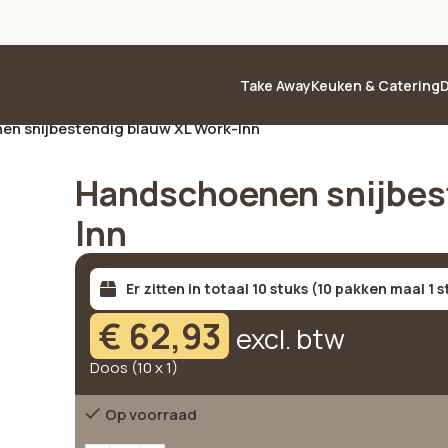
Take Away
Keuken & Catering
D
n snijbestendig blauw XL Work-Inn
Handschoenen snijbes
Inn
Er zitten in totaal 10 stuks (10 pakken maal 1 
€
62,93
excl. btw
Doos (10 x 1)
Op voorraad