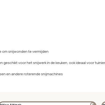
ie om snijwonden te vermijden
geschikt voor het snijwerk in de keuken, ook ideaal voor tuinier
ssen en andere roterende snijmachines
@Naz Altinok
@