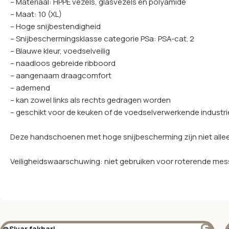
– Materiaal: HPPE vezels, glasvezels en polyamide
– Maat: 10 (XL)
– Hoge snijbestendigheid
– Snijbeschermingsklasse categorie PSa: PSA-cat. 2
– Blauwe kleur, voedselveilig
– naadloos gebreide ribboord
– aangenaam draagcomfort
– ademend
– kan zowel links als rechts gedragen worden
– geschikt voor de keuken of de voedselverwerkende industr
Deze handschoenen met hoge snijbescherming zijn niet alleen 
Veiligheidswaarschuwing: niet gebruiken voor roterende me
@Siyar fakhari