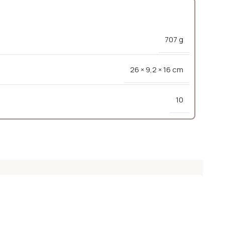
707 g
26 × 9,2 × 16 cm
10