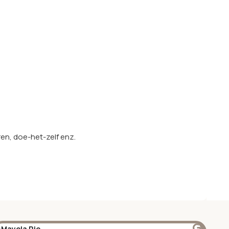
en, doe-het-zelf enz.
Mayela Rie
@S