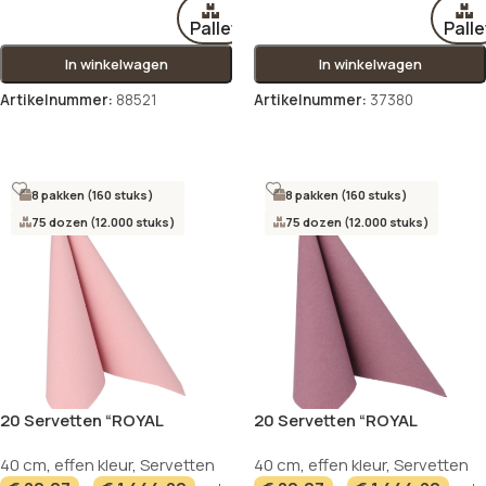
Pallet
Palle
In winkelwagen
In winkelwagen
Artikelnummer:
88521
Artikelnummer:
37380
Opties selecteren
Opties selecteren
8 pakken (160 stuks)
8 pakken (160 stuks)
75 dozen (12.000 stuks)
75 dozen (12.000 stuks)
20 Servetten “ROYAL
20 Servetten “ROYAL
Collection” 1/4 vouw 40 cm x
Collection” 1/4 vouw 40 cm x
40 cm
,
effen kleur
,
Servetten
40 cm
,
effen kleur
,
Servetten
40 cm lichtroze
40 cm pruim