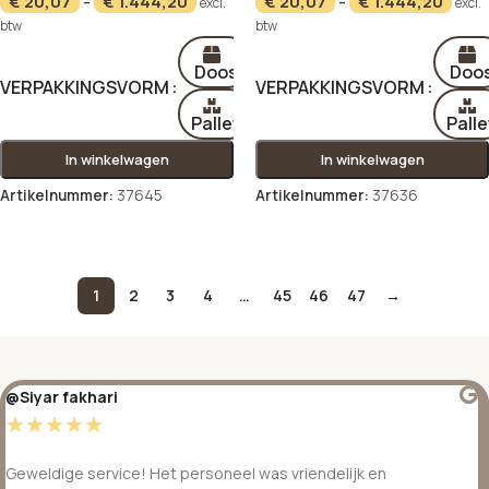
€
20,07
-
€
1.444,20
€
20,07
-
€
1.444,20
excl.
excl.
btw
btw
Doos
Doo
VERPAKKINGSVORM
VERPAKKINGSVORM
Pallet
Palle
In winkelwagen
In winkelwagen
Artikelnummer:
37645
Artikelnummer:
37636
Opties selecteren
Opties selecteren
1
2
3
4
…
45
46
47
→
@Siyar fakhari
☆
☆
☆
☆
☆
Geweldige service! Het personeel was vriendelijk en