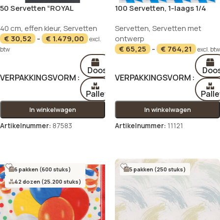
50 Servetten “ROYAL
100 Servetten, 1-laags 1/4
Collection” 1/8 vouw 40 cm x
vouw 33 cm x 33 cm “Beiers
NIEUW
40 cm
,
effen kleur
,
Servetten
Servetten
,
Servetten met
40 cm zwart
blauw”
€
30,52
-
€
1.479,00
ontwerp
excl.
€
65,25
-
€
764,21
btw
excl. btw
Doos
Doo
VERPAKKINGSVORM
VERPAKKINGSVORM
Pallet
Palle
In winkelwagen
In winkelwagen
Artikelnummer:
87583
Artikelnummer:
11121
Opties selecteren
Opties selecteren
6 pakken (600 stuks)
5 pakken (250 stuks)
42 dozen (25.200 stuks)