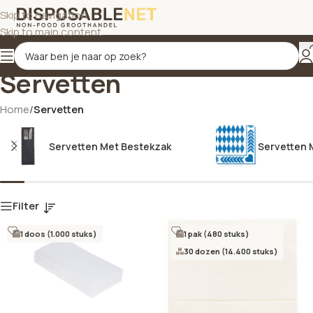
Skip to navigation
Skip to main content
Servetten
Home
/
Servetten
Servetten Met Bestekzak
Servetten 
Filter
1 doos (1.000 stuks)
1 pak (480 stuks)
30 dozen (14.400 stuks)