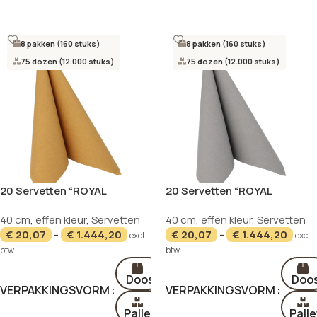
Opties selecteren
Opties selecteren
8 pakken (160 stuks)
8 pakken (160 stuks)
75 dozen (12.000 stuks)
75 dozen (12.000 stuks)
20 Servetten “ROYAL
20 Servetten “ROYAL
Collection” 1/4 vouw 40 cm x
Collection” 1/4 vouw 40 cm x
NIEUW
NIEUW
40 cm
,
effen kleur
,
Servetten
40 cm
,
effen kleur
,
Servetten
40 cm mosterdgeel
40 cm steengrijs
€
20,07
-
€
1.444,20
€
20,07
-
€
1.444,20
excl.
excl.
btw
btw
Doos
Doo
VERPAKKINGSVORM
VERPAKKINGSVORM
Pallet
Palle