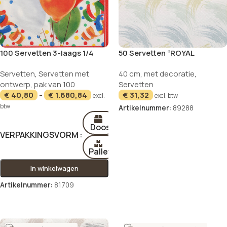
100 Servetten 3-laags 1/4
50 Servetten “ROYAL
vouw 33 cm x 33 cm “Lucky
Collection” 1/4 vouw 40 cm x
Servetten
,
Servetten met
40 cm
,
met decoratie
,
Balloons”
40 cm arctisch blauw
ontwerp
,
pak van 100
Servetten
“Brushstroke”
€
40,80
-
€
1.680,84
€
31,32
excl.
excl. btw
btw
Artikelnummer:
89288
In winkelwagen
Doos
VERPAKKINGSVORM
Pallet
In winkelwagen
Artikelnummer:
81709
Opties selecteren