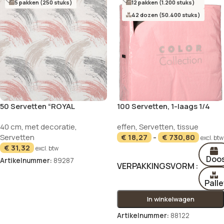
5 pakken (250 stuks)
12 pakken (1.200 stuks)
42 dozen (50.400 stuks)
50 Servetten “ROYAL
100 Servetten, 1-laags 1/4
Collection” 1/4 vouw 40 cm x
vouw 33 cm x 33 cm roze
40 cm
,
met decoratie
,
effen
,
Servetten
,
tissue
40 cm roestbruin
Servetten
€
18,27
-
€
730,80
“Brushstroke”
excl. btw
€
31,32
excl. btw
Doo
Artikelnummer:
89287
VERPAKKINGSVORM
In winkelwagen
Palle
In winkelwagen
Artikelnummer:
88122