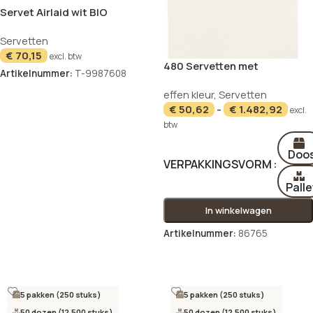
Servet Airlaid wit BIO
40x40cm – 1000 stuks
Servetten
€
70,15
excl. btw
480 Servetten met
Artikelnummer:
T-9987608
bestekzakjes, airlaid 40 cm x
In winkelwagen
effen kleur
,
Servetten
33 cm wit met bestekvouw
€
50,62
-
€
1.482,92
excl.
btw
Doo
VERPAKKINGSVORM
Palle
In winkelwagen
NIEUW
Artikelnummer:
86765
Opties selecteren
5 pakken (250 stuks)
5 pakken (250 stuks)
50 dozen (12.500 stuks)
50 dozen (12.500 stuks)