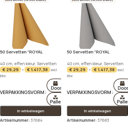
50 Servetten “ROYAL
50 Servetten “ROYAL
Collection” 1/4 vouw 40 cm x
Collection” 1/4 vouw 40 cm x
NIEUW
NIEUW
40 cm
,
effen kleur
,
Servetten
40 cm
,
effen kleur
,
Servetten
40 cm mosterdgeel
40 cm steengrijs
€
29,29
-
€
1.417,38
€
29,29
-
€
1.417,38
excl.
excl.
btw
btw
Doos
Doo
VERPAKKINGSVORM
VERPAKKINGSVORM
Pallet
Palle
In winkelwagen
In winkelwagen
Artikelnummer:
37684
Artikelnummer:
37683