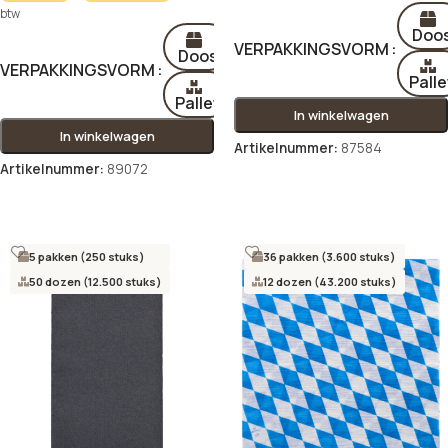
btw
Doo
VERPAKKINGSVORM
Doos
VERPAKKINGSVORM
Palle
Pallet
In winkelwagen
In winkelwagen
Artikelnummer:
87584
Artikelnummer:
89072
Opties selecteren
Opties selecteren
5 pakken (250 stuks)
36 pakken (3.600 stuks)
50 dozen (12.500 stuks)
12 dozen (43.200 stuks)