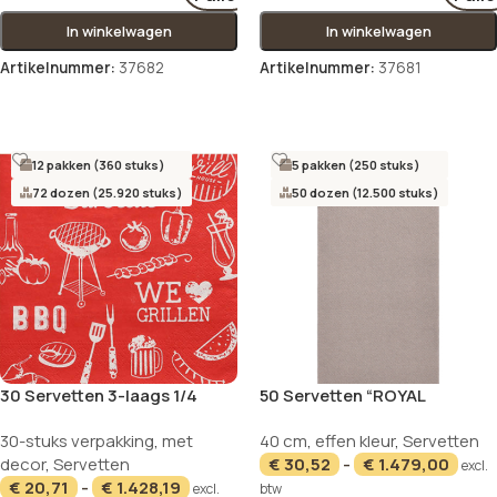
In winkelwagen
In winkelwagen
Artikelnummer:
37682
Artikelnummer:
37681
Opties selecteren
Opties selecteren
12 pakken (360 stuks)
5 pakken (250 stuks)
72 dozen (25.920 stuks)
50 dozen (12.500 stuks)
30 Servetten 3-laags 1/4
50 Servetten “ROYAL
vouw 33 cm x 33 cm “BBQ
Collection” 1/8 vouw 40 cm x
NIEUW
NIEUW
30-stuks verpakking
,
met
40 cm
,
effen kleur
,
Servetten
Love”
40 cm grijs
decor
,
Servetten
€
30,52
-
€
1.479,00
excl.
€
20,71
-
€
1.428,19
excl.
btw