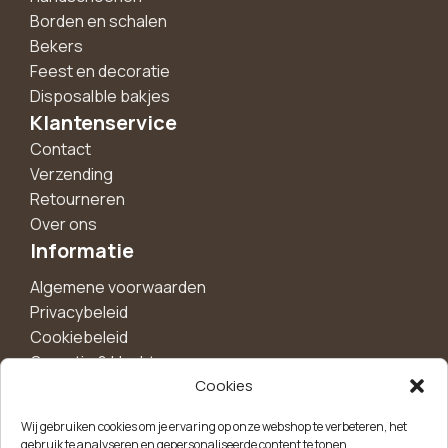
Borden en schalen
Bekers
Feest en decoratie
Disposalble bakjes
Klantenservice
Contact
Verzending
Retourneren
Over ons
Informatie
Algemene voorwaarden
Privacybeleid
Cookiebeleid
Garantie & klachten
Cookies
Wij gebruiken cookies om je ervaring op onze webshop te verbeteren, het
gebruik te analyseren en gepersonaliseerde content te tonen.