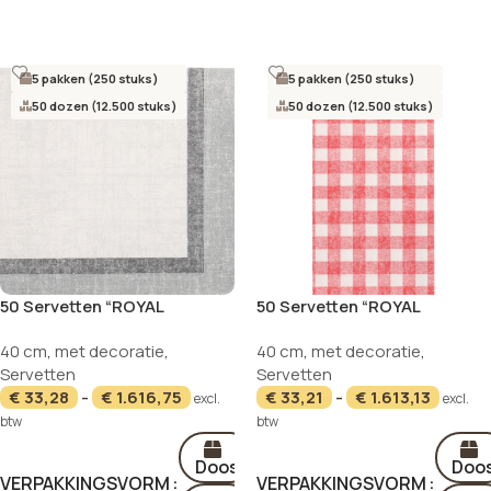
Opties selecteren
5 pakken (250 stuks)
5 pakken (250 stuks)
50 dozen (12.500 stuks)
50 dozen (12.500 stuks)
50 Servetten “ROYAL
50 Servetten “ROYAL
Collection” 1/4 vouw 40 cm x
Collection” 1/8 vouw 40 cm x
40 cm
,
met decoratie
,
40 cm
,
met decoratie
,
40 cm “Chalk”
40 cm rood “Vichy Karo”
Servetten
Servetten
€
33,28
-
€
1.616,75
€
33,21
-
€
1.613,13
excl.
excl.
btw
btw
Doos
Doo
VERPAKKINGSVORM
VERPAKKINGSVORM