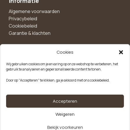
Informatie
Algemene voorwaarden
Privacybeleid
Cookiebeleid
Garantie & klachten
Cookies
Maak een account aan voor 10%
Wij gebruiken cookies om je ervaring op onze webshop te verbeteren, het
korting!
gebruik te analyseren en gepersonaliseerde content te tonen.
Blijf als eerste op de hoogte van exclusieve
Door op "Accepteren" te klikken, ga je akkoord met ons cookiebeleid.
aanbiedingen, nieuwe producten en handige tips.
Meld je aan
Accepteren
Weigeren
Kvk-nummer: 85504947
Btw-nummer: NL863646165B01
Bekijk voorkeuren
Vuilniszakken
Alternative: