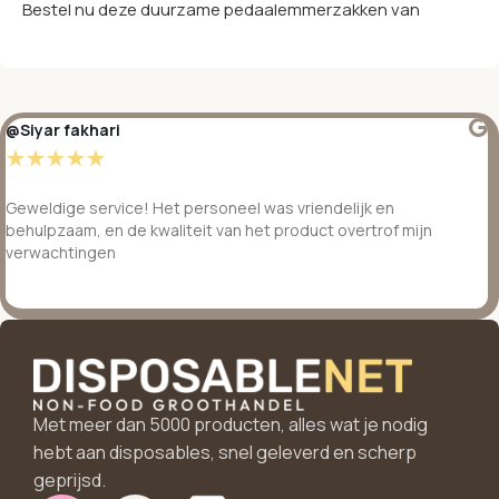
Bestel nu deze duurzame pedaalemmerzakken van
@Siyar fakhari
☆
☆
☆
☆
☆
Geweldige service! Het personeel was vriendelijk en
behulpzaam, en de kwaliteit van het product overtrof mijn
verwachtingen
Met meer dan 5000 producten, alles wat je nodig
hebt aan disposables, snel geleverd en scherp
geprijsd.