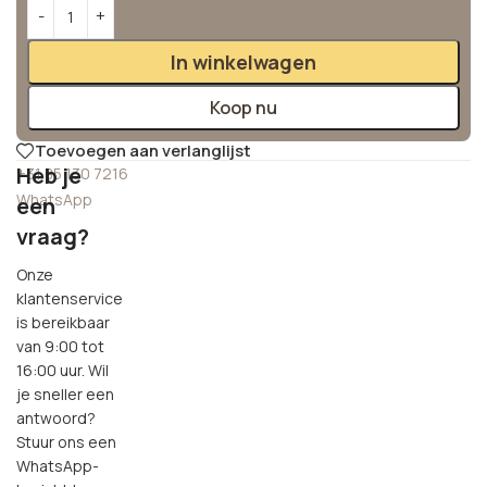
Alternative:
In winkelwagen
Koop nu
Toevoegen aan verlanglijst
Heb je
+31 85 130 7216
WhatsApp
een
vraag?
Onze
klantenservice
is bereikbaar
van 9:00 tot
16:00 uur. Wil
je sneller een
antwoord?
Stuur ons een
WhatsApp-