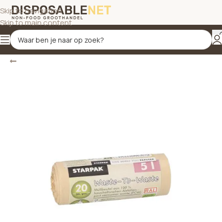
Skip to navigation
Skip to main content
Terug
Home
/
Schoonmaakproducten
/
Vuilniszakken 5 L tot 35 L