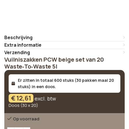
Beschrijving
Extra informatie
Verzending
Vuilniszakken PCW beige set van 20
Waste‑To‑Waste 5l
Er zitten in totaal 600 stuks (30 pakken maal 20
stuks) in een doos.
€
12,61
excl. btw
Doos (30 x 20)
Op voorraad