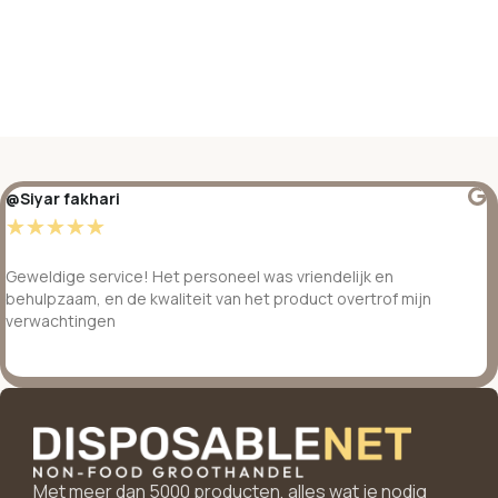
@Siyar fakhari
☆
☆
☆
☆
☆
Geweldige service! Het personeel was vriendelijk en
behulpzaam, en de kwaliteit van het product overtrof mijn
verwachtingen
Met meer dan 5000 producten, alles wat je nodig