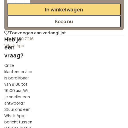
In winkelwagen
Koop nu
Toevoegen aan verlanglijst
Heb je
+31 85 130 7216
WhatsApp
een
vraag?
Onze
klantenservice
is bereikbaar
van 9:00 tot
16:00 uur. Wil
je sneller een
antwoord?
Stuur ons een
WhatsApp-
bericht tussen