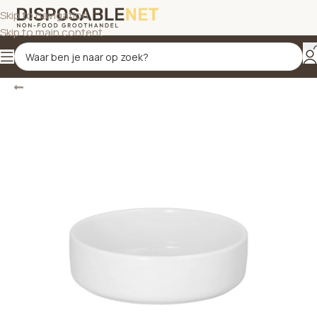
Skip to navigation
Skip to main content
Terug
Home
/
Borden & schalen
/
Porseleinen schalen