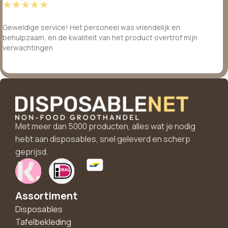
☆
☆
☆
☆
☆
Geweldige service! Het personeel was vriendelijk en
behulpzaam, en de kwaliteit van het product overtrof mijn
verwachtingen
Met meer dan 5000 producten, alles wat je nodig
hebt aan disposables, snel geleverd en scherp
geprijsd.
Assortiment
Disposables
Tafelbekleding