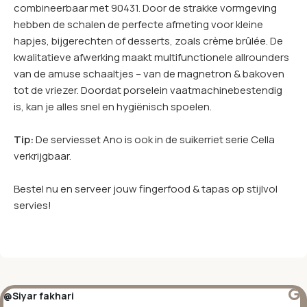
combineerbaar met 90431. Door de strakke vormgeving
hebben de schalen de perfecte afmeting voor kleine
hapjes, bijgerechten of desserts, zoals crème brûlée. De
kwalitatieve afwerking maakt multifunctionele allrounders
van de amuse schaaltjes – van de magnetron & bakoven
tot de vriezer. Doordat porselein vaatmachinebestendig
is, kan je alles snel en hygiënisch spoelen.
Tip:
De serviesset Ano is ook in de suikerriet serie Cella
verkrijgbaar.
Bestel nu en serveer jouw fingerfood & tapas op stijlvol
servies!
@Siyar fakhari