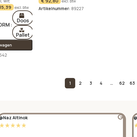
l
,
wit
€
92,80
excl. btw
35,39
excl. btw
Artikelnummer:
89227
Doos
VORM
Pallet
lwagen
542
1
2
3
4
…
62
63
@Naz Altinok
@
☆
☆
☆
☆
☆