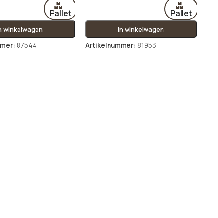
Pallet
Pallet
In winkelwagen
In winkelwagen
mmer:
87544
Artikelnummer:
81953