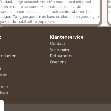
Producten zijn belachelijk sterk! Ik moest echt mijn best
I
doen om ze te scheuren. Het materiaal van o.a. de
k
handschoenen is duurzaam en toch comfortabel om te
o
dragen. Ze liggen goed in de hand en bieden een goede grip
zonder de mobiliteit te beperken.
t
Klantenservice
Contact
g
Verzending
roducten
Retourneren
Over ons
n
alen
ratie
akjes