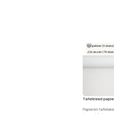
5 pakken (5 stuks)
14 dozen (70 stuk
Tafelkleed papie
damastprint 50 m
Papieren tafellak
NIEUW