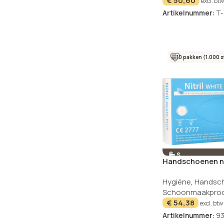
€
50,60
excl. btw
Artikelnummer:
T-
10 pakken (1.000 s
S
Handschoenen nit
White Plus wit s
Hygiëne
,
Handsc
maat S
Schoonmaakpro
€
54,38
excl. btw
Artikelnummer:
93