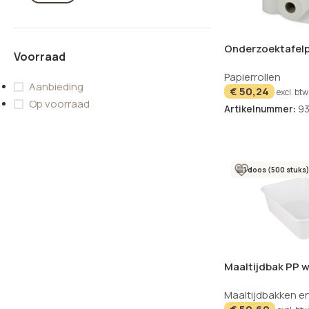
Onderzoektafelp
Voorraad
papier wit geper
Papierrollen
van 50
Aanbieding
€
50,24
excl. btw
Op voorraad
Artikelnummer:
93
1 doos (500 stuks)
Maaltijdbak PP w
stuks
Maaltijdbakken e