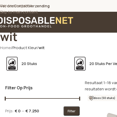
Skip to navigation
ver ons
Contact
Verzending
Skip to main content
wit
Home
/
Product Kleur
/
wit
20 Stuks
20 Stuks Per V
Resultaat 1–18 va
Filter Op Prijs
resultaten wordt
1 doos (50 stuks)
Prijs:
€ 0
—
€ 7.250
Filter