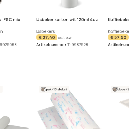
ol FSC mix
IJsbeker karton wit 120ml 4oz
Koffiebeke
ks
Ø78mm – 1000 stuks
230cc 8oz
en
IJsbekers
Koffiebeke
€
27,40
€
57,50
excl. btw
-9925068
Artikelnummer:
T-9987528
Artikelnu
)
1 pak (10 stuks)
1 doos (