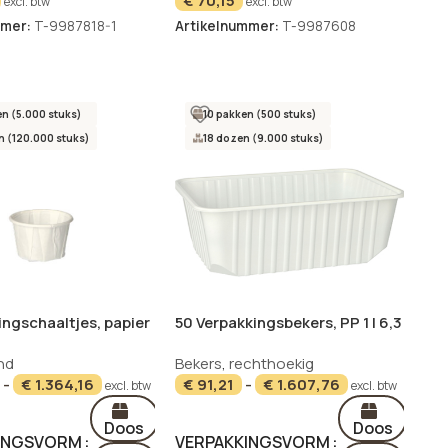
€
70,15
excl. btw
excl. btw
mmer:
T-9987818-1
Artikelnummer:
T-9987608
n (5.000 stuks)
10 pakken (500 stuks)
 (120.000 stuks)
18 dozen (9.000 stuks)
ingschaaltjes, papier
50 Verpakkingsbekers, PP 1 l 6,3
ml Ø 4,4 cm · 2,8 cm
cm x 18,6 cm x 13,3 cm wit
nd
Bekers
,
rechthoekig
NIEUW
-
€
1.364,16
€
91,21
-
€
1.607,76
excl. btw
excl. btw
Doos
Doos
INGSVORM
VERPAKKINGSVORM