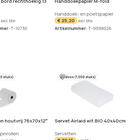
t bord rechthoekig 13
Handdoekpapier M-fold
500 stuks
Verlijmd 24×20.5cm – 3750
Handdoek- en poetspapier
stuks
€
25,20
excl. btw
excl. btw
mmer:
T-10730
Artikelnummer:
T-9998026
50 stuks)
1 doos (1.000 stuks)
en houtvrij 76x70x12″
Servet Airlaid wit BIO 40x40cm
– 1000 stuks
pinrollen
Servetten