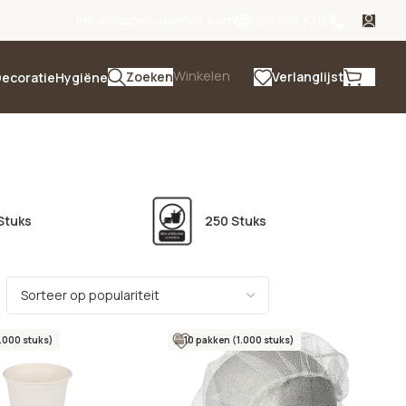
info@disposablenet.com
085 130 7216
Winkelen
Zoeken
Verlanglijst
ecoratie
Hygiëne
Stuks
250 Stuks
1.000 stuks)
10 pakken (1.000 stuks)