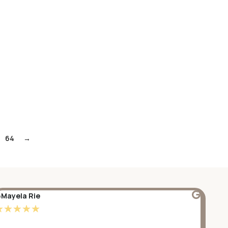
64
→
Mayela Rie
@S
☆
☆
☆
☆
☆
☆