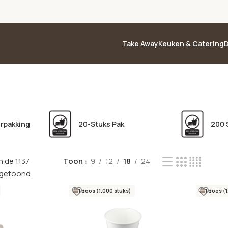
Take Away
Keuken & Catering
D
erpakking
20-Stuks Pak
200 
n de 1137
Toon
9
12
18
24
 getoond
1 doos (1.000 stuks)
1 doos (