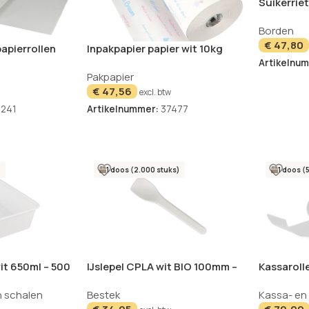
Suikerrie
x 26cm – 
Borden
€
47,80
apierrollen
Inpakpapier papier wit 10kg
foreerd set
Secare rollen 570m x 50cm
Artikelnu
Pakpapier
Icelove
€
47,56
excl. btw
241
Artikelnummer:
37477
1 doos (2.000 stuks)
1 doos (
it 650ml – 500
IJslepel CPLA wit BIO 100mm –
Kassaroll
2000 stuks
– 50 stuks
n schalen
Bestek
Kassa- en 