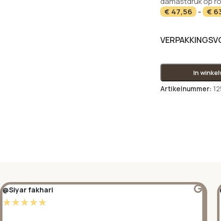
damastdruk op ro
€
47,56
-
€
6
VERPAKKINGS
In winke
Artikelnummer:
12
@Siyar fakhari
☆
☆
☆
☆
☆