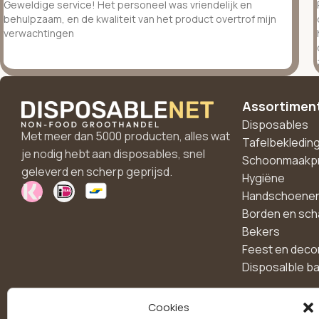
Geweldige service! Het personeel was vriendelijk en
behulpzaam, en de kwaliteit van het product overtrof mijn
verwachtingen
Assortimen
Disposables
Met meer dan 5000 producten, alles wat
Tafelbekledin
je nodig hebt aan disposables, snel
Schoonmaakp
geleverd en scherp geprijsd.
Hygiëne
Handschoene
Borden en sch
Bekers
Feest en deco
Disposalble b
Cookies