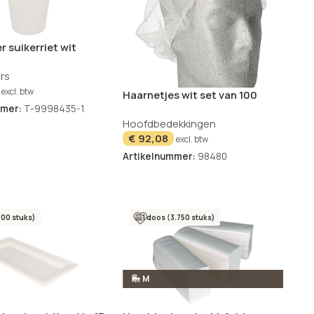
r suikerriet wit
 – 1000 stuks
rs
excl. btw
Haarnetjes wit set van 100
WORK-INN/-PS
mmer:
T-9998435-1
Hoofdbedekkingen
€
92,08
excl. btw
Artikelnummer:
98480
500 stuks)
1 doos (3.750 stuks)
M