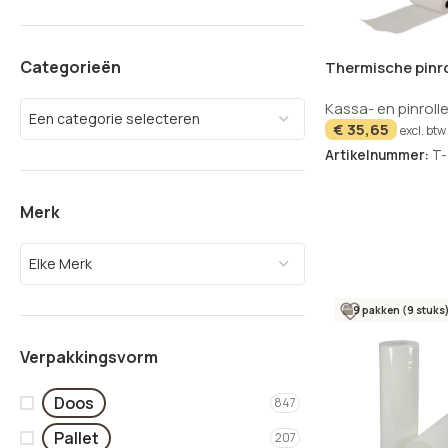
Categorieën
Thermische pinr
57x30x8 – 50 stu
Kassa- en pinroll
Een categorie selecteren
€
35,65
excl. btw
Artikelnummer:
T
Merk
Elke Merk
9 pakken (9 stuks
Verpakkingsvorm
Doos
847
Pallet
207