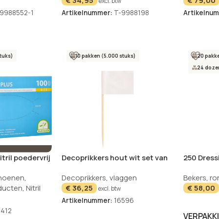
€
34,95
€
79,00
excl. btw
9988552-1
Artikelnummer:
T-9988198
Artikelnu
tuks)
10 pakken (5.000 stuks)
20 pakke
24 dozen
ril poedervrij
Decoprikkers hout wit set van
250 Dress
et van 100
500
“pure” 25 
hoenen
,
Decoprikkers
,
vlaggen
Bekers
,
ro
wit
NIEUW
ducten
,
Nitril
€
36,25
€
58,00
excl. btw
Artikelnummer:
16596
412
VERPAKK