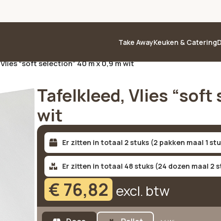
Take Away
Keuken & Catering
D
 Vlies “soft selection” 40 m x 0,9 m wit
Tafelkleed, Vlies “soft
wit
Er zitten in totaal 2 stuks (2 pakken maal 1 st
Er zitten in totaal 48 stuks (24 dozen maal 2 s
€
76,82
excl. btw
Alternative: