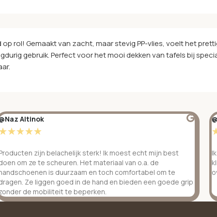
 op rol! Gemaakt van zacht, maar stevig PP-vlies, voelt het pretti
gdurig gebruik. Perfect voor het mooi dekken van tafels bij spec
aar.
@Naz Altinok
@
☆
☆
☆
☆
☆
Producten zijn belachelijk sterk! Ik moest echt mijn best
I
doen om ze te scheuren. Het materiaal van o.a. de
k
handschoenen is duurzaam en toch comfortabel om te
o
dragen. Ze liggen goed in de hand en bieden een goede grip
zonder de mobiliteit te beperken.