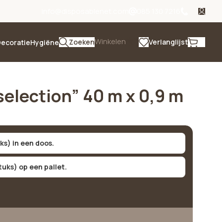
info@disposablenet.com
085 130 7216
Winkelen
Zoeken
Verlanglijst
ecoratie
Hygiëne
 selection” 40 m x 0,9 m
uks) in een doos.
tuks) op een pallet.