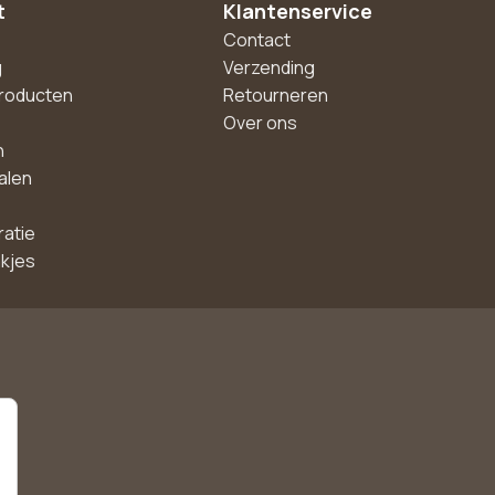
t
Klantenservice
Contact
g
Verzending
roducten
Retourneren
Over ons
n
alen
ratie
akjes