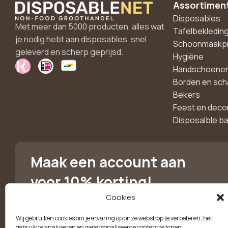
Assortimen
Disposables
Met meer dan 5000 producten, alles wat
Tafelbekledin
je nodig hebt aan disposables, snel
Schoonmaakp
geleverd en scherp geprijsd.
Hygiëne
Handschoene
Borden en sch
Bekers
Feest en deco
Disposalble b
Maak een account aan
voor 10% korting!
Cookies
Blijf als eerste op de hoogte van exclusieve
aanbiedingen, nieuwe producten en handige tips.
Wij gebruiken cookies om je ervaring op onze webshop te verbeteren, het
gebruik te analyseren en gepersonaliseerde content te tonen.