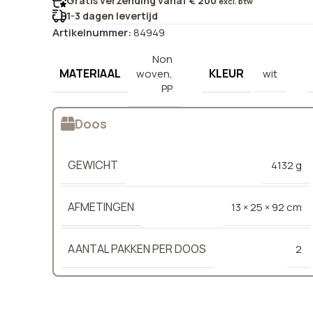
Gratis verzending vanaf € 200
excl. btw
1-3 dagen levertijd
Artikelnummer:
84949
Non
MATERIAAL
KLEUR
woven,
wit
PP
Doos
GEWICHT
4132 g
AFMETINGEN
13 × 25 × 92 cm
AANTAL PAKKEN PER DOOS
2