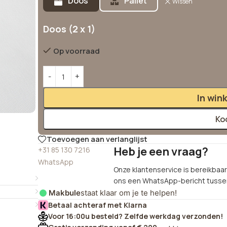
Doos
Pallet
Wissen
Doos (2 x 1)
Op voorraad
In win
Ko
Toevoegen aan verlanglijst
Heb je een vraag?
+31 85 130 7216
WhatsApp
Onze klantenservice is bereikbaar 
ons een WhatsApp-bericht tussen
Makbule
staat klaar om je te helpen!
Betaal achteraf met Klarna
Voor 16:00u besteld? Zelfde werkdag verzonden!