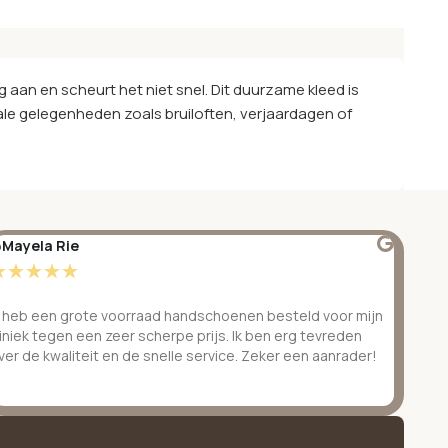
g aan en scheurt het niet snel. Dit duurzame kleed is
iale gelegenheden zoals bruiloften, verjaardagen of
Mayela Rie
@S
☆
☆
☆
☆
☆
☆
k heb een grote voorraad handschoenen besteld voor mijn
Ge
liniek tegen een zeer scherpe prijs. Ik ben erg tevreden
be
ver de kwaliteit en de snelle service. Zeker een aanrader!
ve