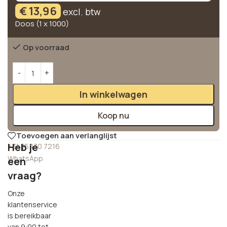
€
13,96
excl. btw
Doos (1 x 1000)
Op voorraad
Alternative:
In winkelwagen
Koop nu
Toevoegen aan verlanglijst
Heb je
+31 85 130 7216
WhatsApp
een
vraag?
Onze
klantenservice
is bereikbaar
van 9:00 tot