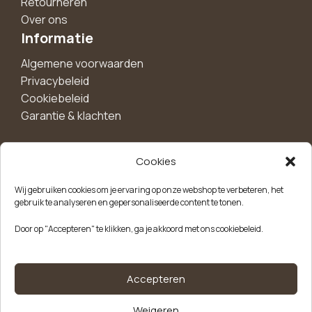
Retourneren
Over ons
Informatie
Algemene voorwaarden
Privacybeleid
Cookiebeleid
Garantie & klachten
Cookies
Maak een account aan voor 10%
Wij gebruiken cookies om je ervaring op onze webshop te verbeteren, het
korting!
gebruik te analyseren en gepersonaliseerde content te tonen.
Blijf als eerste op de hoogte van exclusieve
Door op "Accepteren" te klikken, ga je akkoord met ons cookiebeleid.
aanbiedingen, nieuwe producten en handige tips.
Meld je aan
Accepteren
Weigeren
Kvk-nummer: 85504947
Btw-nummer: NL863646165B01