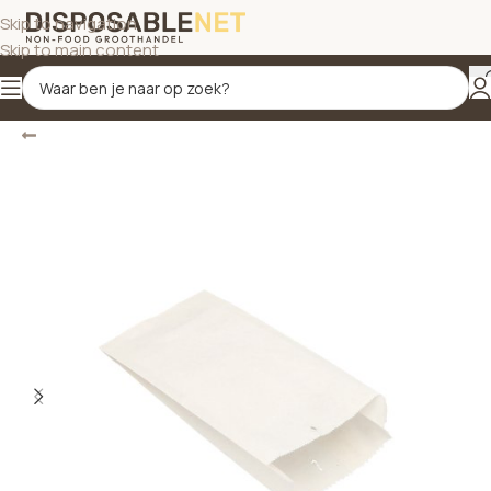
Skip to navigation
Skip to main content
Terug
Home
/
Disposables
/
Papieren vouwzakken