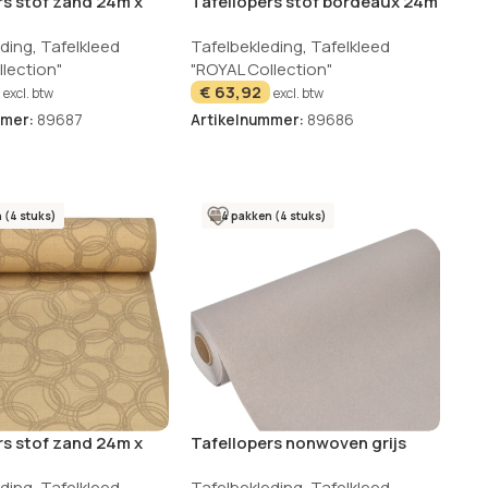
rs stof zand 24m x
Tafellopers stof bordeaux 24m
AL Collection
x 40cm ROYAL Collection
eding
,
Tafelkleed
Tafelbekleding
,
Tafelkleed
Textile
lection"
"ROYAL Collection"
€
63,92
excl. btw
excl. btw
mmer:
89687
Artikelnummer:
89686
 (4 stuks)
4 pakken (4 stuks)
rs stof zand 24m x
Tafellopers nonwoven grijs
bles
24m x 40cm ROYAL Collection
eding
,
Tafelkleed
Tafelbekleding
,
Tafelkleed