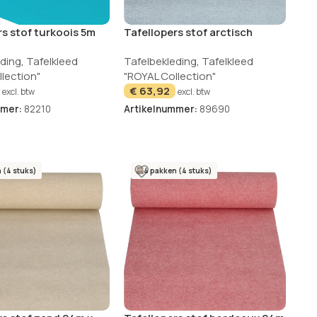
rs stof turkoois 5m
Tafellopers stof arctisch
lection
blauw 24m x 40cm Textile
eding
,
Tafelkleed
Tafelbekleding
,
Tafelkleed
Royal Collection
lection"
"ROYAL Collection"
€
63,92
excl. btw
excl. btw
mmer:
82210
Artikelnummer:
89690
 (4 stuks)
4 pakken (4 stuks)