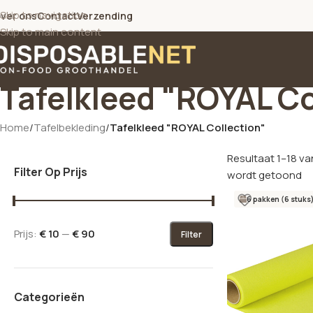
Skip to navigation
ver ons
Contact
Verzending
Skip to main content
Tafelkleed "ROYAL Co
Home
/
Tafelbekleding
/
Tafelkleed "ROYAL Collection"
Resultaat 1–18 va
Filter Op Prijs
wordt getoond
6 pakken (6 stuks
Prijs:
€ 10
—
€ 90
Filter
Categorieën