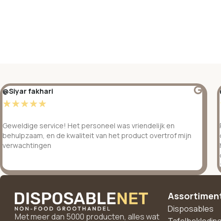
@Siyar fakhari
☆
☆
☆
☆
☆
Geweldige service! Het personeel was vriendelijk en
behulpzaam, en de kwaliteit van het product overtrof mijn
verwachtingen
Assortimen
Disposables
Met meer dan 5000 producten, alles wat
Tafelbekledin