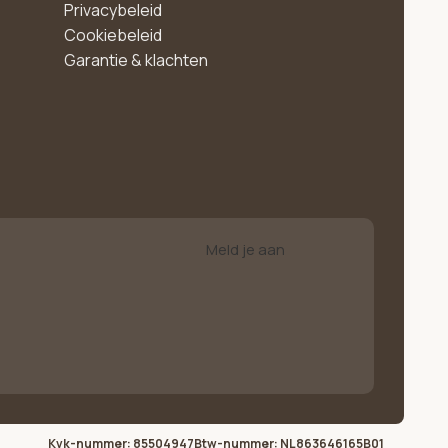
Privacybeleid
Cookiebeleid
Garantie & klachten
Meld je aan
Kvk-nummer: 85504947
Btw-nummer: NL863646165B01