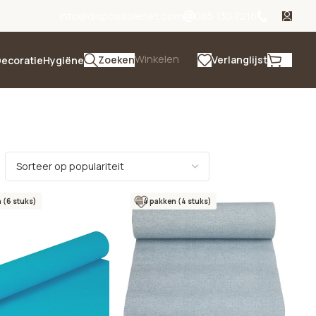
info@disposablenet.com
085 130 7216
Winkelen
Zoeken
Verlanglijst
ecoratie
Hygiëne
 (6 stuks)
4 pakken (4 stuks)