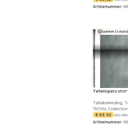
Artikelnummer:
88
4 pakken (4 stuks
Tafellopers stof
40cm ROYAL Col
Tafelbekleding
,
T
"ROYAL Collection
€
63,92
excl. btw
Artikelnummer:
88