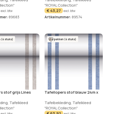
lection"
"ROYAL Collection"
€
43,27
excl. btw
excl. btw
mmer:
89683
Artikelnummer:
89574
 (4 stuks)
4 pakken (4 stuks)
s stof grijs Lines
Tafellopers stof blauw 24m x
lection
40cm Royal Collection Lines
eding
,
Tafelkleed
Tafelbekleding
,
Tafelkleed
lection"
"ROYAL Collection"
€
63,92
excl. btw
excl. btw