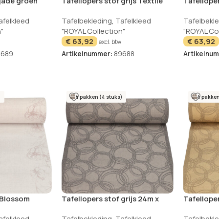
 jade groen
Tafellopers stof grijs Textile
Tafellope
L Collection
ROYAL Collection 24m
40cm ROY
afelkleed
Tafelbekleding
,
Tafelkleed
Tafelbekl
"
"ROYAL Collection"
"ROYAL Col
€
63,92
€
63,92
excl. btw
9689
Artikelnummer:
89688
Artikelnu
)
4 pakken (4 stuks)
4 pakken
 Blossom
Tafellopers stof grijs 24m x
Tafellope
ollection
40cm Bubbles ROYAL
40cm Bub
afelkleed
Tafelbekleding
,
Tafelkleed
Tafelbekl