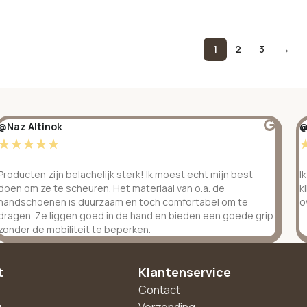
1
2
3
→
@Naz Altinok
@
☆
☆
☆
☆
☆
Producten zijn belachelijk sterk! Ik moest echt mijn best
I
doen om ze te scheuren. Het materiaal van o.a. de
k
handschoenen is duurzaam en toch comfortabel om te
o
dragen. Ze liggen goed in de hand en bieden een goede grip
zonder de mobiliteit te beperken.
t
Klantenservice
Contact
g
Verzending