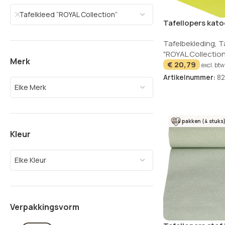
Tafelkleed “ROYAL Collection”
Tafellopers kato
Royal Collection
Tafelbekleding
,
T
"ROYAL Collection
Merk
€
20,79
excl. btw
Artikelnummer:
82
Elke Merk
4 pakken (4 stuks
Kleur
Elke Kleur
Verpakkingsvorm