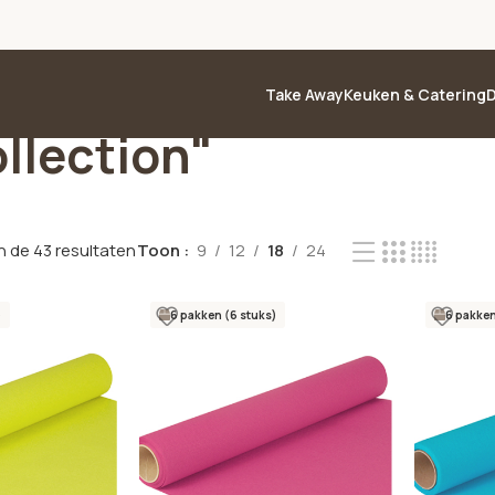
Take Away
Keuken & Catering
D
llection"
n de 43 resultaten
Toon
9
12
18
24
)
6 pakken (6 stuks)
6 pakken