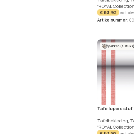
"ROYAL Collection
€
63,92
excl. btw
Artikelnummer:
8
4 pakken (4 stuks
Tafellopers sto
x 40cm Royal Col
Tafelbekleding
,
T
"ROYAL Collection
€
63,92
excl. btw