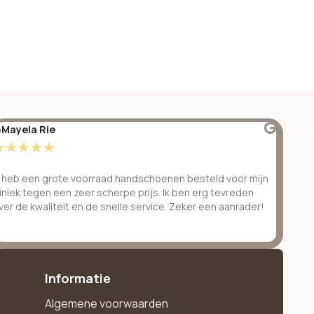
Mayela Rie
@S
☆
☆
☆
☆
☆
☆
k heb een grote voorraad handschoenen besteld voor mijn
Ge
liniek tegen een zeer scherpe prijs. Ik ben erg tevreden
be
ver de kwaliteit en de snelle service. Zeker een aanrader!
ve
Informatie
Algemene voorwaarden