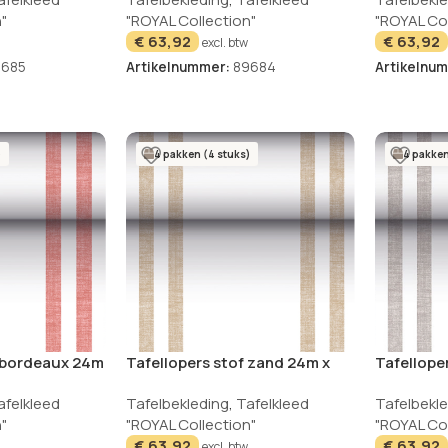
Collection
"
"ROYAL Collection"
"ROYAL Col
€
63,92
€
63,92
excl. btw
9685
Artikelnummer:
89684
Artikelnu
)
4 pakken (4 stuks)
4 pakken
f bordeaux 24m
Tafellopers stof zand 24m x
Tafelloper
lection Lines
40cm Royal Collection Lines
Royal Col
afelkleed
Tafelbekleding
,
Tafelkleed
Tafelbekl
"
"ROYAL Collection"
"ROYAL Col
€
63,92
€
63,92
excl. btw