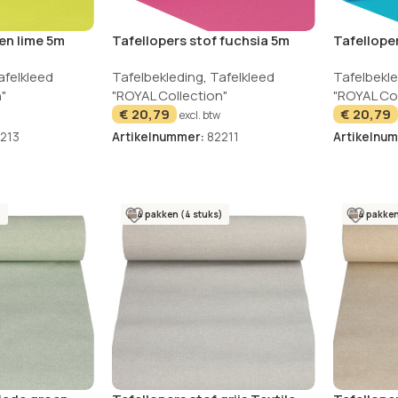
en lime 5m
Tafellopers stof fuchsia 5m
Tafellope
ROYAL Collection
ROYAL Col
afelkleed
Tafelbekleding
,
Tafelkleed
Tafelbekl
"
"ROYAL Collection"
"ROYAL Col
€
20,79
€
20,79
excl. btw
213
Artikelnummer:
82211
Artikelnu
)
4 pakken (4 stuks)
4 pakken