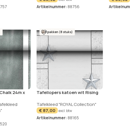
757
Artikelnummer:
88756
Artikelnu
)
8 pakken (8 stuks)
 Chalk 24m x
Tafellopers katoen wit Rising
lection
Star 24m
afelkleed
Tafelkleed "ROYAL Collection"
"
€
87,00
excl. btw
Artikelnummer:
88165
520