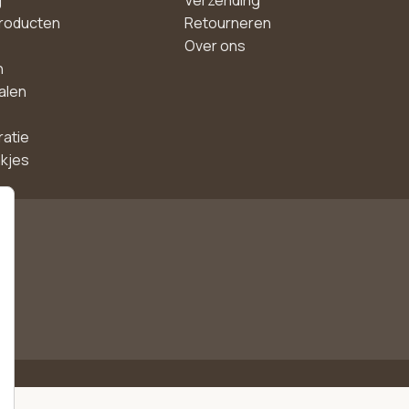
roducten
Retourneren
Over ons
n
alen
ratie
akjes