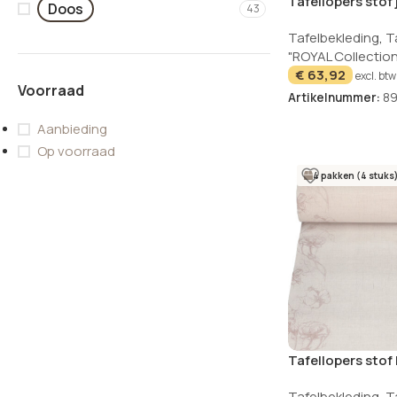
Tafellopers stof
Doos
43
24m x 40cm ROYA
Tafelbekleding
,
T
"ROYAL Collection
€
63,92
excl. btw
Voorraad
Artikelnummer:
8
Aanbieding
Op voorraad
4 pakken (4 stuks
Tafellopers stof
24x40cm Royal C
Tafelbekleding
,
T