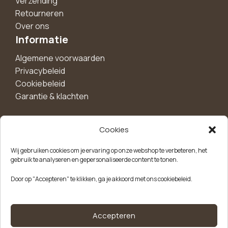
Verzending
Retourneren
Over ons
Informatie
Algemene voorwaarden
Privacybeleid
Cookiebeleid
Garantie & klachten
Cookies
Maak een account aan voor 10%
Wij gebruiken cookies om je ervaring op onze webshop te verbeteren, het
korting!
gebruik te analyseren en gepersonaliseerde content te tonen.
Blijf als eerste op de hoogte van exclusieve
Door op "Accepteren" te klikken, ga je akkoord met ons cookiebeleid.
aanbiedingen, nieuwe producten en handige tips.
Meld je aan
Accepteren