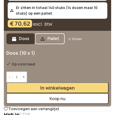
Er zitten in totaal 140 stuks (14 dozen maal 10
stuks) op een pallet.
€
70,62
excl. btw
Alternative:
Doos
Pallet
Wissen
Doos (10 x 1)
Op voorraad
In winkelwagen
Koop nu
Toevoegen aan verlanglijst
Heb je
+31 85 130 7216