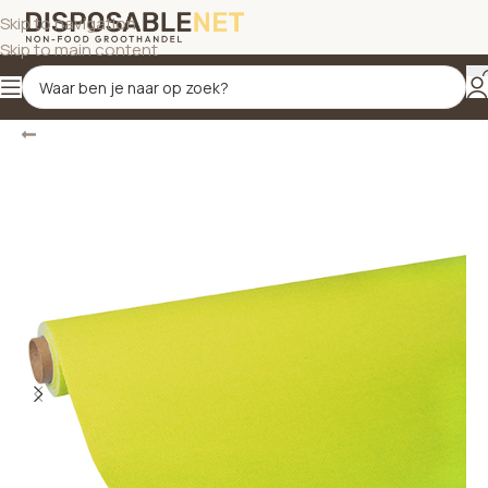
Skip to navigation
Skip to main content
Terug
Home
/
Tafelbekleding
/
Tafelkleden