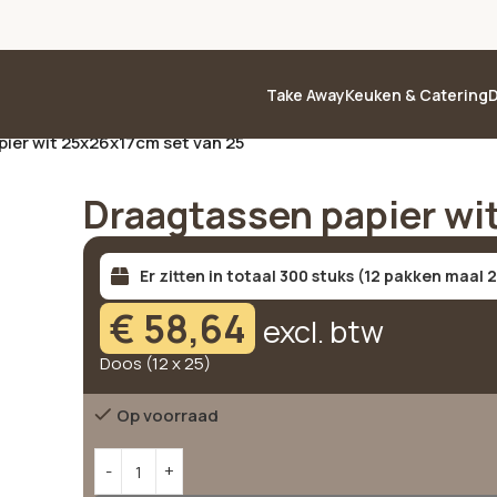
Take Away
Keuken & Catering
D
ier wit 25x26x17cm set van 25
Draagtassen papier wi
Er zitten in totaal 300 stuks (12 pakken maal 2
€
58,64
excl. btw
Doos (12 x 25)
Op voorraad
Alternative: