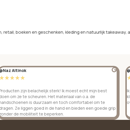
, retail, boeken en geschenken, kleding en natuurlijk takeaway, 
@Naz Altinok
@
☆
☆
☆
☆
☆
Producten zijn belachelijk sterk! Ik moest echt mijn best
I
doen om ze te scheuren. Het materiaal van o.a. de
k
handschoenen is duurzaam en toch comfortabel om te
o
dragen. Ze liggen goed in de hand en bieden een goede grip
zonder de mobiliteit te beperken.