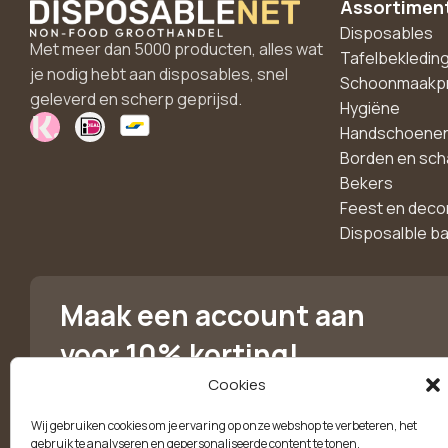
Assortimen
Disposables
Met meer dan 5000 producten, alles wat
Tafelbekledin
je nodig hebt aan disposables, snel
Schoonmaakp
geleverd en scherp geprijsd.
Hygiëne
Handschoene
Borden en sch
Bekers
Feest en deco
Disposalble b
Maak een account aan
voor 10% korting!
Cookies
Blijf als eerste op de hoogte van exclusieve
aanbiedingen, nieuwe producten en handige tips.
Wij gebruiken cookies om je ervaring op onze webshop te verbeteren, het
gebruik te analyseren en gepersonaliseerde content te tonen.