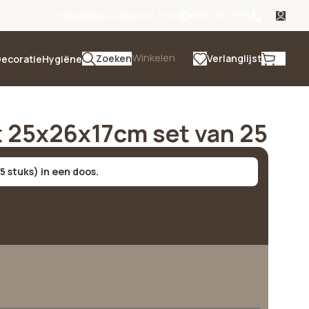
info@disposablenet.com
085 130 7216
Winkelen
Zoeken
Verlanglijst
ecoratie
Hygiëne
t 25x26x17cm set van 25
5 stuks) in een doos.