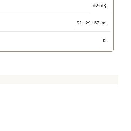
9049 g
37 × 29 × 53 cm
12