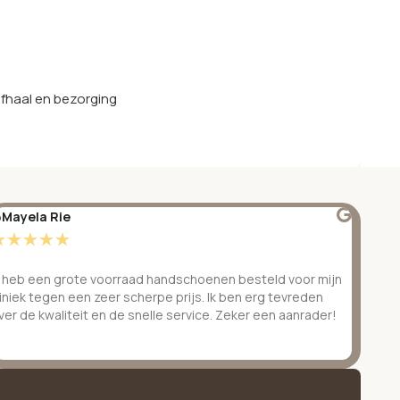
afhaal en bezorging
Mayela Rie
@S
☆
☆
☆
☆
☆
☆
k heb een grote voorraad handschoenen besteld voor mijn
Ge
liniek tegen een zeer scherpe prijs. Ik ben erg tevreden
be
ver de kwaliteit en de snelle service. Zeker een aanrader!
ve