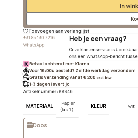
In win
Ko
Toevoegen aan verlanglijst
Heb je een vraag?
+31 85 130 7216
WhatsApp
Onze klantenservice is bereikbaar 
ons een WhatsApp-bericht tussen
Betaal achteraf met Klarna
Voor 16:00u besteld? Zelfde werkdag verzonden!
Gratis verzending vanaf € 200
excl. btw
1-3 dagen levertijd
Artikelnummer:
88846
Papier
MATERIAAL
KLEUR
wit
(kraft),
Doos