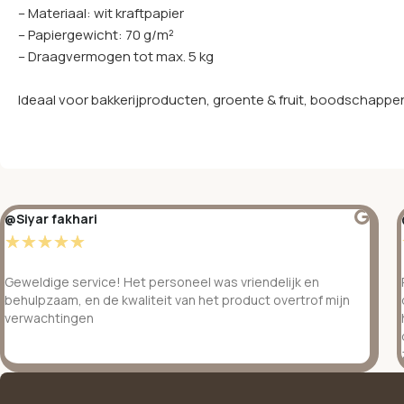
– Materiaal: wit kraftpapier
– Papiergewicht: 70 g/m²
– Draagvermogen tot max. 5 kg
Ideaal voor bakkerijproducten, groente & fruit, boodschappen
@Siyar fakhari
☆
☆
☆
☆
☆
Geweldige service! Het personeel was vriendelijk en
behulpzaam, en de kwaliteit van het product overtrof mijn
verwachtingen