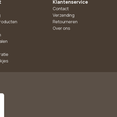
t
Klantenservice
Contact
g
Verzending
roducten
Retourneren
Over ons
n
alen
ratie
akjes