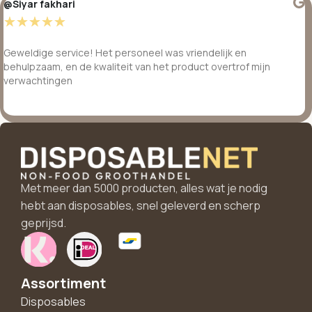
@Siyar fakhari
☆
☆
☆
☆
☆
Geweldige service! Het personeel was vriendelijk en
behulpzaam, en de kwaliteit van het product overtrof mijn
verwachtingen
Met meer dan 5000 producten, alles wat je nodig
hebt aan disposables, snel geleverd en scherp
geprijsd.
Assortiment
Disposables