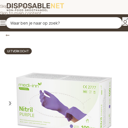
Skip to navigation
Skip to main content
Terug
Home
/
Schoonmaakproducten
/
Hygiëne
UITVERKOCHT