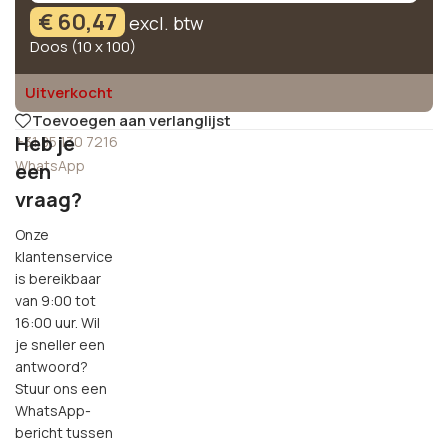
€
60,47
excl. btw
Doos (10 x 100)
Uitverkocht
Toevoegen aan verlanglijst
Heb je
+31 85 130 7216
WhatsApp
een
vraag?
Onze
klantenservice
is bereikbaar
van 9:00 tot
16:00 uur. Wil
je sneller een
antwoord?
Stuur ons een
WhatsApp-
bericht tussen