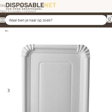
Skip to navigation
Skip to main content
Terug
Home
/
Borden & schalen
/
Borden