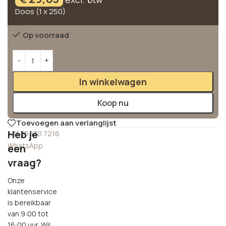
Doos (1 x 250)
Op voorraad
Alternative:
In winkelwagen
Koop nu
Toevoegen aan verlanglijst
Heb je
+31 85 130 7216
WhatsApp
een
vraag?
Onze
klantenservice
is bereikbaar
van 9:00 tot
16:00 uur. Wil