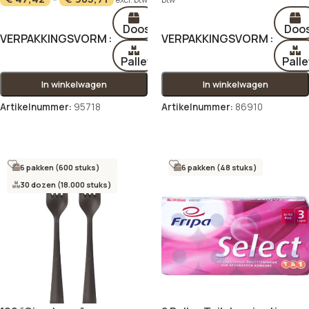
Doos
Doo
VERPAKKINGSVORM
VERPAKKINGSVORM
Pallet
Palle
In winkelwagen
In winkelwagen
Artikelnummer:
95718
Artikelnummer:
86910
Opties selecteren
Opties selecteren
6 pakken (600 stuks)
6 pakken (48 stuks)
30 dozen (18.000 stuks)