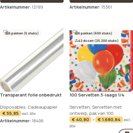
Artikelnummer:
12199
Artikelnummer:
15361
Opties selecteren
Opties selecteren
6 pakken (6 stuks)
6 pakken (600 stuks)
42 dozen (25.200 stuks)
Transparant folie onbedrukt
100 Servetten 3-laags 1/4
50 m x 70 cm
vouw 33 cm x 33 cm “Lucky
Disposables
,
Cadeaupapier
Servetten
,
Servetten met
Balloons”
€
55,85
ontwerp
,
pak van 100
excl. btw
€
40,80
-
€
1.680,84
excl.
Artikelnummer:
18406
btw
In winkelwagen