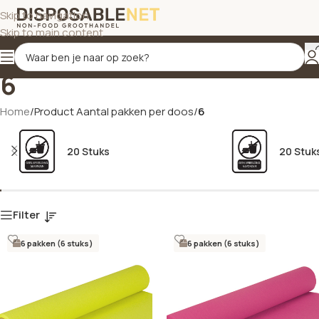
Skip to navigation
Skip to main content
6
Home
/
Product Aantal pakken per doos
/
6
20 Stuks
20 Stuk
Filter
6 pakken (6 stuks)
6 pakken (6 stuks)