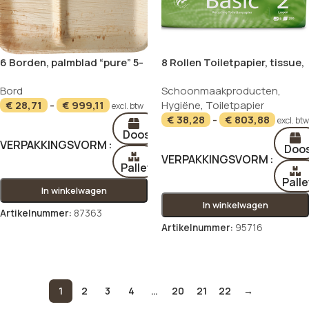
6 Borden, palmblad “pure” 5-
8 Rollen Toiletpapier, tissue,
vaks 27 cm x 21,5 cm x 2 cm
2-laags Ø 12 cm · 11,5 cm x 9,8
Bord
Schoonmaakproducten
,
cm wit “Basic” 400 blad
€
28,71
-
€
999,11
Hygiëne
,
Toiletpapier
excl. btw
€
38,28
-
€
803,88
excl. btw
Doos
VERPAKKINGSVORM
Doo
VERPAKKINGSVORM
Pallet
Palle
In winkelwagen
In winkelwagen
Artikelnummer:
87363
Artikelnummer:
95716
Opties selecteren
Opties selecteren
1
2
3
4
…
20
21
22
→