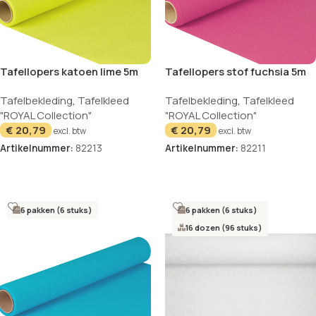
Tafellopers katoen lime 5m
Tafellopers stof fuchsia 5m
Royal Collection
ROYAL Collection
Tafelbekleding
,
Tafelkleed
Tafelbekleding
,
Tafelkleed
"ROYAL Collection"
"ROYAL Collection"
€
20,79
€
20,79
excl. btw
excl. btw
Artikelnummer:
82213
Artikelnummer:
82211
In winkelwagen
In winkelwagen
6 pakken (6 stuks)
6 pakken (6 stuks)
16 dozen (96 stuks)