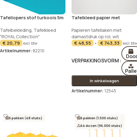
Tafellopers stof turkoois 5m
Tafelkleed papier met
ROYAL Collection
damastprint 50 m x 0,8 m wit
NIEUW
Tafelbekleding
,
Tafelkleed
Papieren tafellaken met
"ROYAL Collection"
damastdruk op rol
,
wit
€
20,79
€
48,55
-
€
743,33
excl. btw
excl. btw
Artikelnummer:
82210
Doo
In winkelwagen
VERPAKKINGSVORM
Palle
In winkelwagen
Artikelnummer:
12545
Opties selecteren
6 pakken (48 stuks)
6 pakken (1.500 stuks)
64 dozen (96.000 stuks)