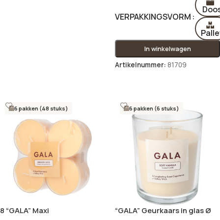
Doo
VERPAKKINGSVORM
Palle
In winkelwagen
Artikelnummer:
81709
Opties selecteren
6 pakken (48 stuks)
6 pakken (6 stuks)
8 “GALA” Maxi
“GALA” Geurkaars in glas Ø