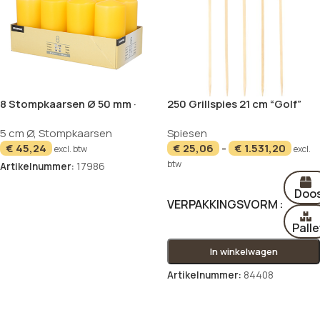
8 Stompkaarsen Ø 50 mm ·
250 Grillspies 21 cm “Golf”
100 mm goudgeel
NIEUW
NIEUW
5 cm Ø
,
Stompkaarsen
Spiesen
€
45,24
€
25,06
-
€
1.531,20
excl. btw
excl.
btw
Artikelnummer:
17986
In winkelwagen
Doo
VERPAKKINGSVORM
Palle
In winkelwagen
Artikelnummer:
84408
Opties selecteren