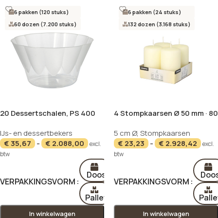
6 pakken (120 stuks)
6 pakken (24 stuks)
60 dozen (7.200 stuks)
132 dozen (3.168 stuks)
20 Dessertschalen, PS 400
4 Stompkaarsen Ø 50 mm · 80
ml Ø 12 cm · 7 cm glashelder
mm ivoor “Ivory”
NIEUW
NIEUW
IJs- en dessertbekers
5 cm Ø
,
Stompkaarsen
€
35,67
-
€
2.088,00
€
23,23
-
€
2.928,42
excl.
excl.
btw
btw
Doos
Doo
VERPAKKINGSVORM
VERPAKKINGSVORM
Pallet
Palle
In winkelwagen
In winkelwagen