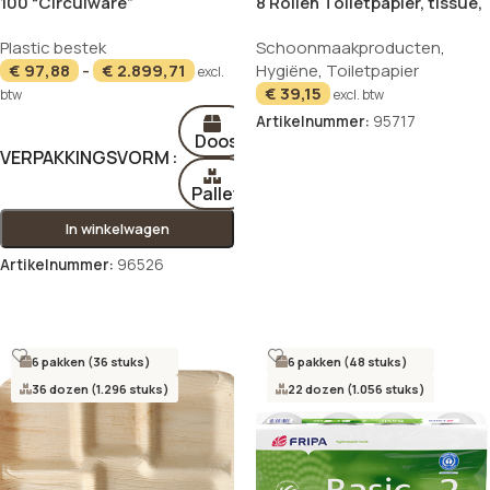
100 “Circulware”
8 Rollen Toiletpapier, tissue,
Herbruikbare vorken PP-MF
3-laags Ø 12 cm · 13 cm x 9,8
Plastic bestek
Schoonmaakproducten
,
19 cm zwart “Gaia” extra
cm hoogwit “Select TAE” 180
€
97,88
-
€
2.899,71
Hygiëne
,
Toiletpapier
stabiel, in buffetbox
vellen
excl.
€
39,15
btw
excl. btw
Artikelnummer:
95717
Doos
In winkelwagen
VERPAKKINGSVORM
Pallet
In winkelwagen
Artikelnummer:
96526
Opties selecteren
6 pakken (36 stuks)
6 pakken (48 stuks)
36 dozen (1.296 stuks)
22 dozen (1.056 stuks)