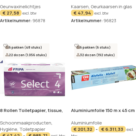
geurtheelichten Ø 59 mm · 24
10,5 cm · 12,4 cm creme – Soft
Geurwaxinelichtjes
Kaarsen
,
Geurkaarsen in glas
mm oranje – Orange Juice in
Vanilla “Tokio Large”
€
27,58
€
47,94
behuizing van polycarbonaat
excl. btw
excl. btw
Artikelnummer:
96878
Artikelnummer:
96823
In winkelwagen
In winkelwagen
6 pakken (48 stuks)
6 pakken (6 stuks)
22 dozen (1.056 stuks)
32 dozen (192 stuks)
8 Rollen Toiletpapier, tissue,
Aluminiumfolie 150 m x 45 cm
4-laags Ø 12 cm · 13,8 cm x
in dispenser doos
Schoonmaakproducten
,
Aluminiumfolie
9,8 cm hoogwit “Select” 160
Hygiëne
,
Toiletpapier
€
201,32
-
€
6.311,33
Blatt
excl.
€
47,42
-
€
985,71
excl. btw
btw