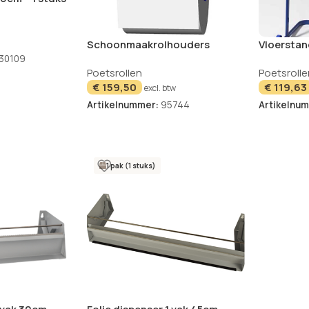
Schoonmaakrolhouders
Vloerstan
plastic blauw 2 stuks
blauw 89,5
30109
Poetsrollen
Poetsrolle
€
159,50
€
119,63
excl. btw
Artikelnummer:
95744
Artikelnu
1 pak (1 stuks)