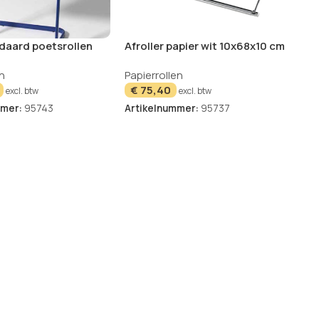
daard poetsrollen
Afroller papier wit 10x68x10 cm
 x 38 x 75 cm
n
Papierrollen
€
75,40
excl. btw
excl. btw
mmer:
95743
Artikelnummer:
95737