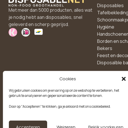
Disposables
Met meer dan 5000 producten, alles wat
Tafelbekledin
je nodig hebt aan disposables, snel
Schoonmaakp
geleverd en scherp geprijsd.
Hygiëne
Handschoene
Borden en sch
Bekers
Feest en deco
Disposalble b
Cookies
Maak een account aan
Wij gebruiken cookies om je ervaring op onze webshop te verbeteren, het
voor 10% korting!
gebruik te analyseren en gepersonaliseerde content te tonen.
Door op "Accepteren" te klikken, ga je akkoord met ons cookiebeleid.
Blijf als eerste op de hoogte van exclusieve
aanbiedingen, nieuwe producten en handige tips.
Accepteren
Weigeren
Bekijk voorkeuren