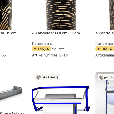
m · 15 cm
4 Kandelaar Ø 8 cm · 15 cm
4 Kandelaa
torini”
zwart/goud “Corsica”
zwart/gou
Kandelaars
Kandelaar
€
183,14
€
183,14
w
excl. btw
135
Artikelnummer:
97134
Artikelnu
1 pak (2 stuks)
1 pak (1 
60cm – 1 stuks