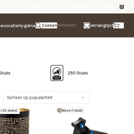
info@disposablenet.com
085 130 7216
Winkelen
Zoeken
Verlanglijst
ecoratie
Hygiëne
Stuks
250 Stuks
 (24 stuks)
1 doos (1 stuk)