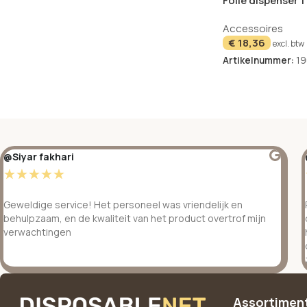
Folie dispenser 
rollen
Accessoires
€
18,36
excl. btw
Artikelnummer:
19
@Siyar fakhari
☆
☆
☆
☆
☆
Geweldige service! Het personeel was vriendelijk en
behulpzaam, en de kwaliteit van het product overtrof mijn
verwachtingen
Assortimen