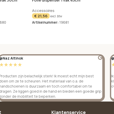
1 vak 30cm
Folie dispenser 1 vak 45cm
breed
Accessoires
UITVERKOCHT
€
21,56
excl. btw
680
Artikelnummer:
19681
@Naz Altinok
@
☆
☆
☆
☆
☆
Producten zijn belachelijk sterk! Ik moest echt mijn best
I
doen om ze te scheuren. Het materiaal van o.a. de
k
handschoenen is duurzaam en toch comfortabel om te
o
dragen. Ze liggen goed in de hand en bieden een goede grip
zonder de mobiliteit te beperken.
t
Klantenservice