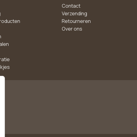
Contact
g
Verzending
roducten
Retourneren
Over ons
n
alen
ratie
akjes