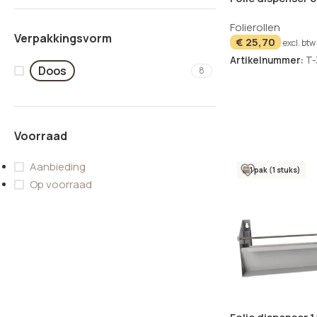
Folierollen
Verpakkingsvorm
€
25,70
excl. btw
Artikelnummer:
T-
Doos
8
Voorraad
Aanbieding
1 pak (1 stuks)
Op voorraad