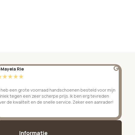
Mayela Rie
@S
☆
☆
☆
☆
☆
☆
k heb een grote voorraad handschoenen besteld voor mijn
Ge
liniek tegen een zeer scherpe prijs. Ik ben erg tevreden
be
ver de kwaliteit en de snelle service. Zeker een aanrader!
ve
Informatie