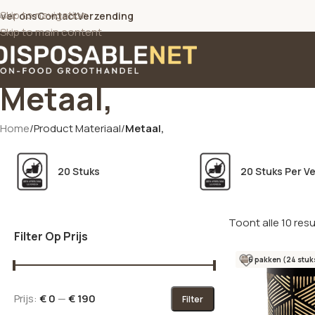
Skip to navigation
ver ons
Contact
Verzending
Skip to main content
Metaal,
Home
/
Product Materiaal
/
Metaal,
20 Stuks
20 Stuks Per V
Toont alle 10 res
Filter Op Prijs
6 pakken (24 stuk
Prijs:
€ 0
—
€ 190
Filter