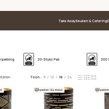
Take Away
Keuken & Catering
D
erpakking
20-Stuks Pak
200 
ultaten
Toon
9
12
18
24
s)
6 pakken (24 stuks)
6 pakken