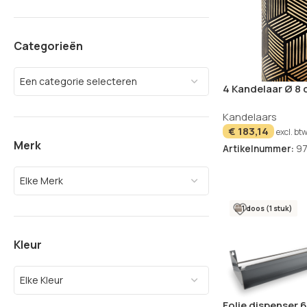
Categorieën
Een categorie selecteren
4 Kandelaar Ø 8 c
zwart/goud “San
Kandelaars
€
183,14
excl. bt
Merk
Artikelnummer:
97
Elke Merk
1 doos (1 stuk)
Kleur
Elke Kleur
Folie dispenser 