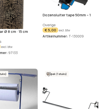
Dozensluiter tape 50mm – 1
stuks
Overige
€
5,00
excl. btw
r Ø 8 cm · 15 cm
d “Ibiza”
Artikelnummer:
T-130009
s
excl. btw
mmer:
97133
stuks)
1 pak (1 stuks)