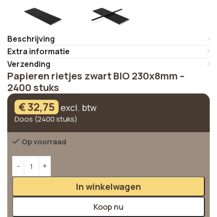
Beschrijving
Extra informatie
Verzending
Papieren rietjes zwart BIO 230x8mm –
2400 stuks
€
32,75
excl. btw
Doos (2400 stuks)
Op voorraad
Alternative:
In winkelwagen
Koop nu