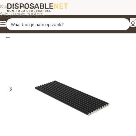
Skip to navigation
Skip to main content
Terug
Home
/
Disposables
/
Rietjes