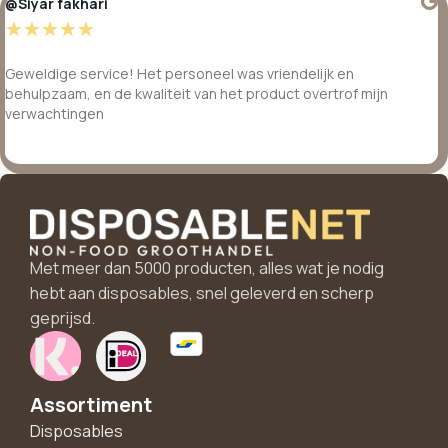
@Siyar fakhari
☆
☆
☆
☆
☆
Geweldige service! Het personeel was vriendelijk en
behulpzaam, en de kwaliteit van het product overtrof mijn
verwachtingen
Met meer dan 5000 producten, alles wat je nodig
hebt aan disposables, snel geleverd en scherp
geprijsd.
Assortiment
Disposables