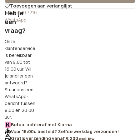
Toevoegen aan verlanglijst
Heb je
+31 85 130 7216
WhatsApp
een
vraag?
Onze
klantenservice
is bereikbaar
van 9:00 tot
16:00 uur. Wil
je sneller een
antwoord?
Stuur ons een
WhatsApp-
bericht tussen
9:00 en 20:00
uur.
Betaal achteraf met Klarna
Voor 16:00u besteld? Zelfde werkdag verzonden!
Gratis verzending vanaf € 200
excl. btw