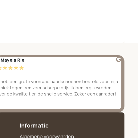
Mayela Rie
@S
☆
☆
☆
☆
☆
☆
k heb een grote voorraad handschoenen besteld voor mijn
Ge
liniek tegen een zeer scherpe prijs. Ik ben erg tevreden
be
ver de kwaliteit en de snelle service. Zeker een aanrader!
ve
Informatie
Algemene voorwaarden