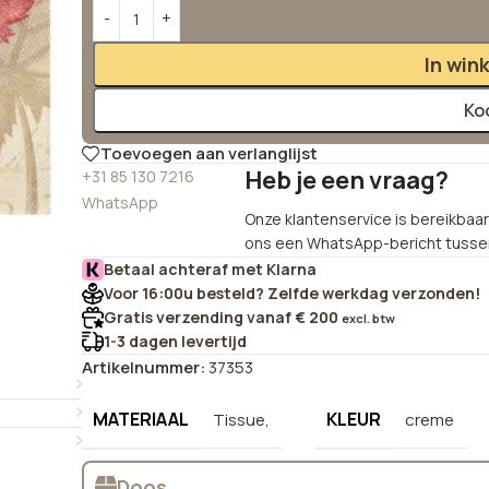
Alternative:
In win
Ko
Toevoegen aan verlanglijst
Heb je een vraag?
+31 85 130 7216
WhatsApp
Onze klantenservice is bereikbaar 
ons een WhatsApp-bericht tussen
Betaal achteraf met Klarna
Voor 16:00u besteld? Zelfde werkdag verzonden!
Gratis verzending vanaf € 200
excl. btw
1-3 dagen levertijd
Artikelnummer:
37353
MATERIAAL
KLEUR
Tissue,
creme
Doos