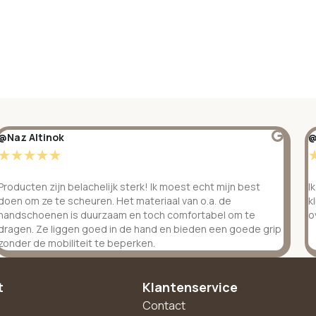
@Naz Altinok
@
☆
☆
☆
☆
☆
Producten zijn belachelijk sterk! Ik moest echt mijn best
I
doen om ze te scheuren. Het materiaal van o.a. de
k
handschoenen is duurzaam en toch comfortabel om te
o
dragen. Ze liggen goed in de hand en bieden een goede grip
zonder de mobiliteit te beperken.
t
Klantenservice
Contact