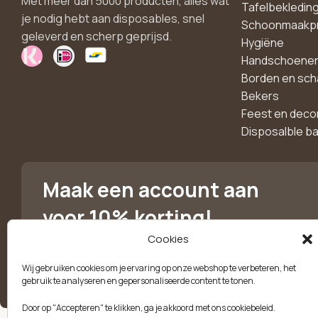
Met meer dan 5000 producten, alles wat
Tafelbekledin
je nodig hebt aan disposables, snel
Schoonmaakp
geleverd en scherp geprijsd.
Hygiëne
Handschoene
Borden en sch
Bekers
Feest en deco
Disposalble b
Maak een account aan
voor 10% korting!
Cookies
Blijf als eerste op de hoogte van exclusieve
aanbiedingen, nieuwe producten en handige tips.
Wij gebruiken cookies om je ervaring op onze webshop te verbeteren, het
gebruik te analyseren en gepersonaliseerde content te tonen.
Door op "Accepteren" te klikken, ga je akkoord met ons cookiebeleid.