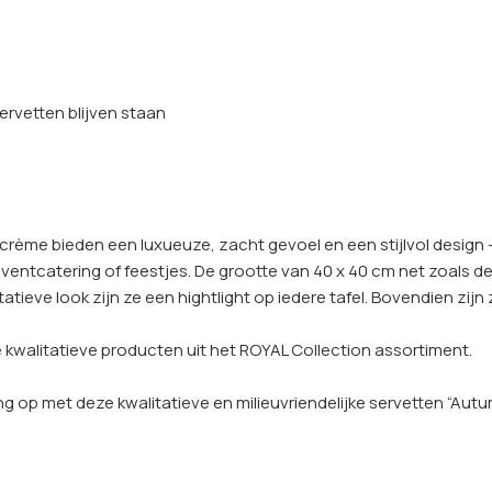
rvetten blijven staan
 crème bieden een luxueuze, zacht gevoel en een stijlvol design 
 eventcatering of feestjes. De grootte van 40 x 40 cm net zoals d
ieve look zijn ze een hightlight op iedere tafel. Bovendien zijn
kwalitatieve producten uit het ROYAL Collection assortiment.
ng op met deze kwalitatieve en milieuvriendelijke servetten “Aut