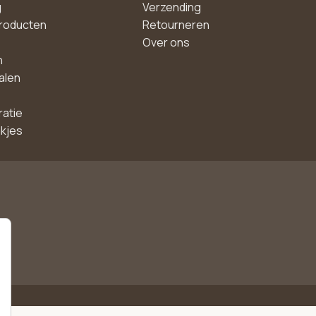
g
Verzending
roducten
Retourneren
Over ons
n
alen
ratie
akjes