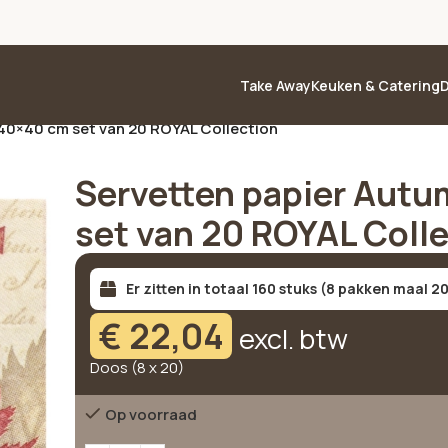
Take Away
Keuken & Catering
D
40×40 cm set van 20 ROYAL Collection
Servetten papier Aut
set van 20 ROYAL Coll
Er zitten in totaal 160 stuks (8 pakken maal 20
€
22,04
excl. btw
Doos (8 x 20)
Op voorraad