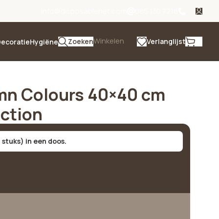
info@disposablenet.com
085 130 7216
Winkelen
Zoeken
Verlanglijst
ecoratie
Hygiëne
umn Colours 40×40 cm
ection
 stuks) in een doos.