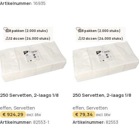
Artikelnummer:
16935
Opties selecteren
8 pakken (2.000 stuks)
8 pakken (2.000 stuks)
12 dozen (24.000 stuks)
12 dozen (24.000 stuks)
250 Servetten, 2-laags 1/8
250 Servetten, 2-laags 1/8
vouw 40 cm x 40 cm wit
vouw 40 cm x 40 cm wit
effen
,
Servetten
effen
,
Servetten
€
924,29
€
79,34
excl. btw
excl. btw
Artikelnummer:
82553-1
Artikelnummer:
82553
In winkelwagen
In winkelwagen