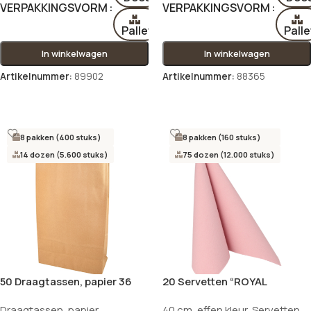
VERPAKKINGSVORM
VERPAKKINGSVORM
Pallet
Palle
In winkelwagen
In winkelwagen
Artikelnummer:
89902
Artikelnummer:
88365
Opties selecteren
Opties selecteren
8 pakken (400 stuks)
8 pakken (160 stuks)
14 dozen (5.600 stuks)
75 dozen (12.000 stuks)
50 Draagtassen, papier 36
20 Servetten “ROYAL
cm x 22 cm x 10 cm bruin met
Collection” 1/4 vouw 40 cm x
Draagtassen
,
papier
40 cm
,
effen kleur
,
Servetten
handvaten
40 cm lichtroze