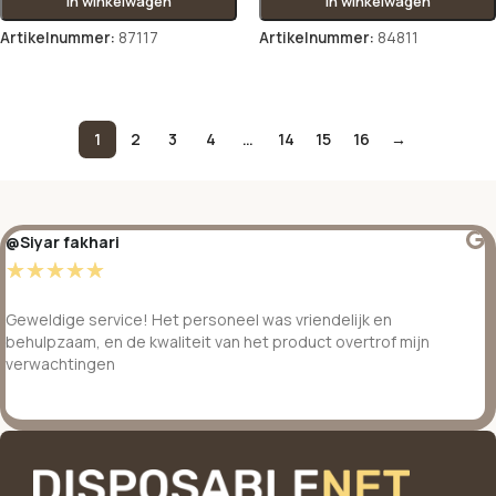
In winkelwagen
In winkelwagen
Artikelnummer:
87117
Artikelnummer:
84811
Opties selecteren
Opties selecteren
1
2
3
4
…
14
15
16
→
@Siyar fakhari
☆
☆
☆
☆
☆
Geweldige service! Het personeel was vriendelijk en
behulpzaam, en de kwaliteit van het product overtrof mijn
verwachtingen