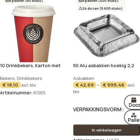
8 pakken (80 stuks)
8 pakken (400 stuks)
24 dozen (9.600 stuks)
10 Drinkbekers, Karton met
50 Alu asbakken hoekig 2,2
deksels, PS “To Go” 0,3 l Ø 9
cm x 12,5 cm x 12,5 cm
NIEUW
NIEUW
Bekers
,
Drinkbekers
Asbakken
cm · 11,1 cm
€
18,10
€
42,69
-
€
999,46
excl. btw
excl.
btw
Artikelnummer:
81065
In winkelwagen
Doo
VERPAKKINGSVORM
Palle
In winkelwagen