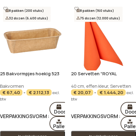
8 pakken (200 stuks)
8 pakken (160 stuks)
32 dozen (6.400 stuks)
75 dozen (12.000 stuks)
25 Bakvormpjes hoekig 523
20 Servetten “ROYAL
ml 5 cm x 8,5 cm x 18,8 cm
Collection” 1/4 vouw 40 cm x
Bakvormen
40 cm
,
effen kleur
,
Servetten
bruin
40 cm nectarine
€
67,40
-
€
2.112,13
€
20,07
-
€
1.444,20
excl.
excl.
btw
btw
Doos
Doo
VERPAKKINGSVORM
VERPAKKINGSVORM
Pallet
Palle