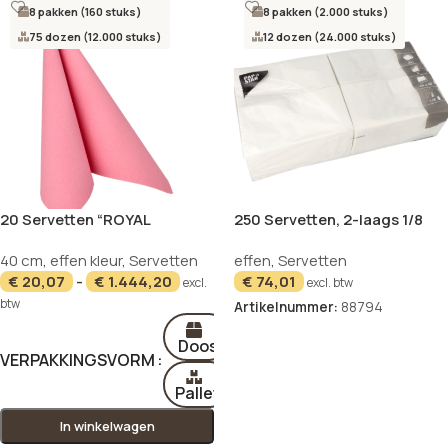
8 pakken (160 stuks)
8 pakken (2.000 stuks)
75 dozen (12.000 stuks)
12 dozen (24.000 stuks)
20 Servetten “ROYAL
250 Servetten, 2-laags 1/8
Collection” 1/4 vouw 40 cm x
vouw 40 cm x 40 cm wit
40 cm
,
effen kleur
,
Servetten
effen
,
Servetten
40 cm roze
€
20,07
-
€
1.444,20
€
74,01
excl.
excl. btw
btw
Artikelnummer:
88794
In winkelwagen
Doos
VERPAKKINGSVORM
Pallet
In winkelwagen