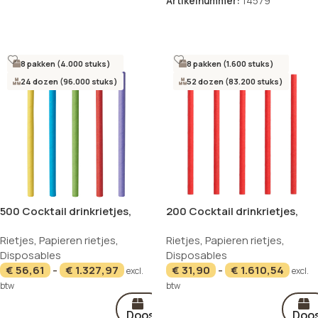
Artikelnummer:
14579
Opties selecteren
8 pakken (4.000 stuks)
8 pakken (1.600 stuks)
24 dozen (96.000 stuks)
52 dozen (83.200 stuks)
500 Cocktail drinkrietjes,
200 Cocktail drinkrietjes,
papier Ø 7 mm · 15 cm assorti
papier Ø 7 mm · 15 cm rood
NIEUW
NIEUW
Rietjes
,
Papieren rietjes
,
Rietjes
,
Papieren rietjes
,
kleuren
Disposables
Disposables
€
56,61
-
€
1.327,97
€
31,90
-
€
1.610,54
excl.
excl.
btw
btw
Doos
Doo