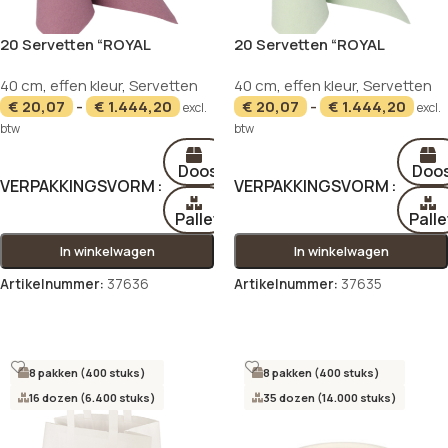
20 Servetten “ROYAL
20 Servetten “ROYAL
Collection” 1/4 vouw 40 cm x
Collection” 1/4 vouw 40 cm x
40 cm
,
effen kleur
,
Servetten
40 cm
,
effen kleur
,
Servetten
40 cm pruim
40 cm jade groen
€
20,07
-
€
1.444,20
€
20,07
-
€
1.444,20
excl.
excl.
btw
btw
Doos
Doo
VERPAKKINGSVORM
VERPAKKINGSVORM
Pallet
Palle
In winkelwagen
In winkelwagen
Artikelnummer:
37636
Artikelnummer:
37635
Opties selecteren
Opties selecteren
8 pakken (400 stuks)
8 pakken (400 stuks)
16 dozen (6.400 stuks)
35 dozen (14.000 stuks)