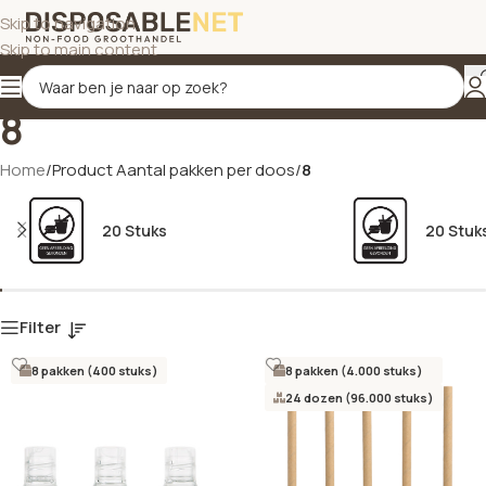
Skip to navigation
Skip to main content
8
Home
/
Product Aantal pakken per doos
/
8
20 Stuks
20 Stuk
Filter
8 pakken (400 stuks)
8 pakken (4.000 stuks)
24 dozen (96.000 stuks)