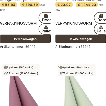
€
58,93
-
€
790,89
€
20,07
-
€
1.444,20
excl.
excl.
btw
btw
Doos
Doo
VERPAKKINGSVORM
VERPAKKINGSVORM
Pallet
Palle
In winkelwagen
In winkelwagen
Artikelnummer:
86445
Artikelnummer:
37645
Opties selecteren
Opties selecteren
8 pakken (160 stuks)
8 pakken (160 stuks)
75 dozen (12.000 stuks)
75 dozen (12.000 stuks)