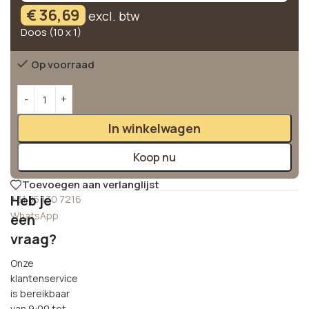
€
36,69
excl. btw
Doos (10 x 1)
Op voorraad
Alternative:
In winkelwagen
Koop nu
Toevoegen aan verlanglijst
Heb je
+31 85 130 7216
WhatsApp
een
vraag?
Onze
klantenservice
is bereikbaar
van 9:00 tot