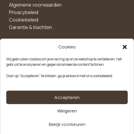
Algemene voorwaarden
Privacybeleid
Cookiebeleid
Garantie & klachten
Cookies
Maak een account aan voor 10%
Wij gebruiken cookies om je ervaring op onze webshop te verbeteren, het
korting!
gebruik te analyseren en gepersonaliseerde content te tonen.
Blijf als eerste op de hoogte van exclusieve
Door op "Accepteren" te klikken, ga je akkoord met ons cookiebeleid.
aanbiedingen, nieuwe producten en handige tips.
Meld je aan
Accepteren
Weigeren
Kvk-nummer: 85504947
Btw-nummer: NL863646165B01
Bekijk voorkeuren
Tafelkleed
Alternative:
vlies wit
€
36,69
Op