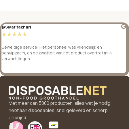
@Siyar fakhari
☆
☆
☆
☆
☆
Geweldige service! Het personeel was vriendelijk en
behulpzaam, en de kwaliteit van het product overtrof mijn
verwachtingen
Met meer dan 5000 producten, alles wat je nodig
hebt aan disposables, snel geleverd en scherp
geprijsd.