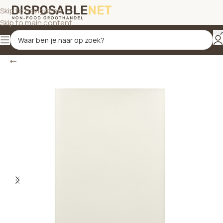
Skip to navigation
Skip to main content
Terug
Home
/
Tafelbekleding
/
Tafelkleden