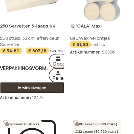
250 Servetten 3-laags 1/4
12 “GALA” Maxi
vouw 33 cm x 33 cm creme
geurtheelichten Ø 58 mm · 24
250 stuks
,
33 cm
,
effen kleur
,
Geurwaxinelichtjes
mm creme – Soft Vanilla
Servetten
€
51,50
excl. btw
€
34,80
-
€
803,18
excl. btw
Artikelnummer:
96836
In winkelwagen
Doos
VERPAKKINGSVORM
Pallet
In winkelwagen
Artikelnummer:
12478
Opties selecteren
6 pakken (6 stuks)
10 pakken (5.000 stuks)
12 dozen (60.000 stuks)