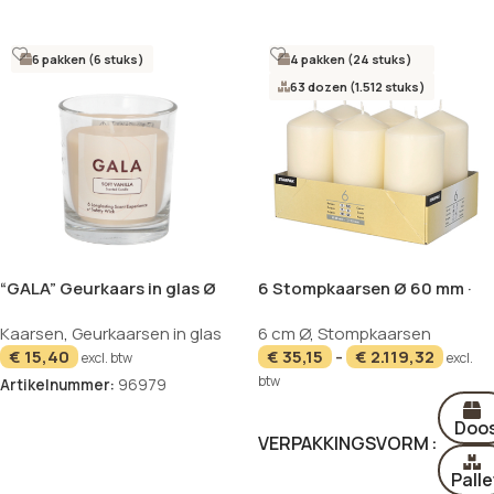
6 pakken (6 stuks)
4 pakken (24 stuks)
63 dozen (1.512 stuks)
“GALA” Geurkaars in glas Ø
6 Stompkaarsen Ø 60 mm ·
70 mm · 77 mm creme – Soft
115 mm creme
Kaarsen
,
Geurkaarsen in glas
6 cm Ø
,
Stompkaarsen
Vanilla “Mini Nutella”
€
15,40
€
35,15
-
€
2.119,32
excl. btw
excl.
btw
Artikelnummer:
96979
In winkelwagen
Doo
VERPAKKINGSVORM
Palle