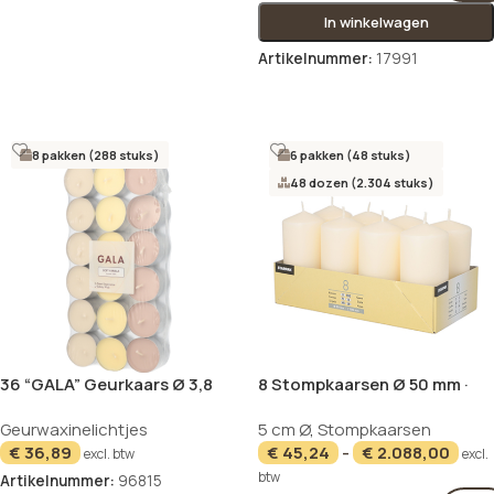
In winkelwagen
Artikelnummer:
17991
Opties selecteren
8 pakken (288 stuks)
6 pakken (48 stuks)
48 dozen (2.304 stuks)
36 “GALA” Geurkaars Ø 3,8
8 Stompkaarsen Ø 50 mm ·
cm · 1,7 cm creme – Soft
100 mm creme
Geurwaxinelichtjes
5 cm Ø
,
Stompkaarsen
Vanilla “Ton in Ton”
€
36,89
€
45,24
-
€
2.088,00
excl. btw
excl.
btw
Artikelnummer:
96815