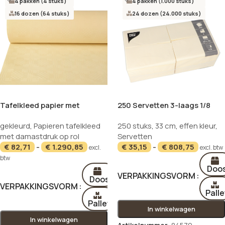
4 pakken (4 stuks)
4 pakken (1.000 stuks)
16 dozen (64 stuks)
24 dozen (24.000 stuks)
Tafelkleed papier met
250 Servetten 3-laags 1/8
damastprint 50 m x 1 m creme
vouw 33 cm x 33 cm creme
gekleurd
,
Papieren tafelkleed
250 stuks
,
33 cm
,
effen kleur
,
met damastdruk op rol
Servetten
€
82,71
-
€
1.290,85
€
35,15
-
€
808,75
excl.
excl. btw
btw
Doo
VERPAKKINGSVORM
Doos
VERPAKKINGSVORM
Palle
Pallet
In winkelwagen
In winkelwagen