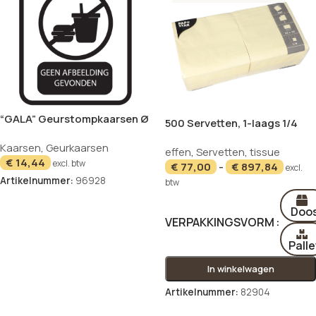
“GALA” Geurstompkaarsen Ø
500 Servetten, 1-laags 1/4
58 mm · 110 mm creme – Soft
vouw 33 cm x 33 cm creme
Kaarsen
,
Geurkaarsen
Vanilla
effen
,
Servetten
,
tissue
€
14,44
excl. btw
€
77,00
-
€
897,84
excl.
Artikelnummer:
96928
btw
In winkelwagen
Doo
VERPAKKINGSVORM
Palle
In winkelwagen
Artikelnummer:
82904
Opties selecteren