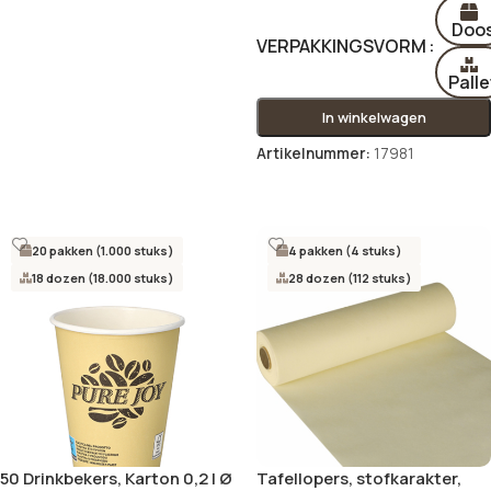
In winkelwagen
Doo
VERPAKKINGSVORM
Palle
In winkelwagen
Artikelnummer:
17981
Opties selecteren
20 pakken (1.000 stuks)
4 pakken (4 stuks)
18 dozen (18.000 stuks)
28 dozen (112 stuks)
50 Drinkbekers, Karton 0,2 l Ø
Tafellopers, stofkarakter,