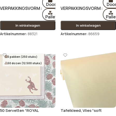
Doos
Doo
VERPAKKINGSVORM
VERPAKKINGSVORM
Pallet
Palle
In winkelwagen
In winkelwagen
Artikelnummer:
88321
Artikelnummer:
86659
Opties selecteren
Opties selecteren
5 pakken (250 stuks)
50 dozen (12.500 stuks)
50 Servetten “ROYAL
Tafelkleed, Vlies “soft
Collection” 1/4 vouw 40 cm x
selection” 40 m x 1,18 m