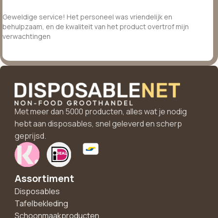
Geweldige service! Het personeel was vriendelijk en
behulpzaam, en de kwaliteit van het product overtrof mijn
verwachtingen
Met meer dan 5000 producten, alles wat je nodig
hebt aan disposables, snel geleverd en scherp
geprijsd.
Assortiment
Disposables
Tafelbekleding
Schoonmaakproducten