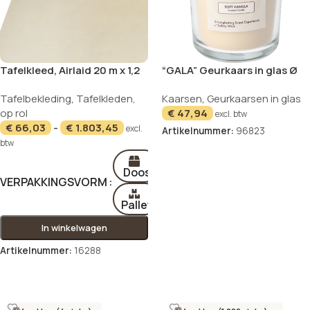
Tafelkleed, Airlaid 20 m x 1,2
“GALA” Geurkaars in glas Ø
m creme
10,5 cm · 12,4 cm creme – Soft
Tafelbekleding
,
Tafelkleden,
Kaarsen
,
Geurkaarsen in glas
Vanilla “Tokio Large”
op rol
€
47,94
excl. btw
€
66,03
-
€
1.803,45
excl.
Artikelnummer:
96823
btw
In winkelwagen
Doos
VERPAKKINGSVORM
Pallet
In winkelwagen
Artikelnummer:
16288
Opties selecteren