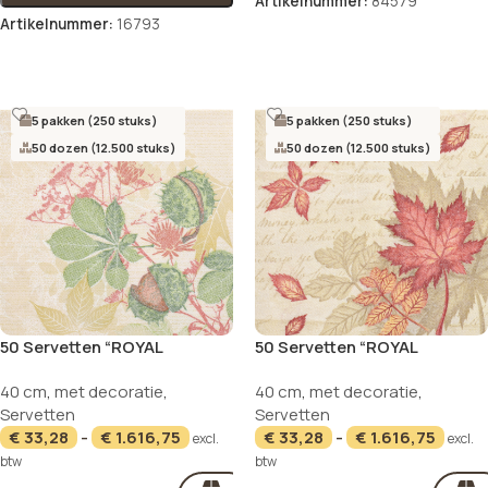
Artikelnummer:
84579
Artikelnummer:
16793
Opties selecteren
Opties selecteren
5 pakken (250 stuks)
5 pakken (250 stuks)
50 dozen (12.500 stuks)
50 dozen (12.500 stuks)
50 Servetten “ROYAL
50 Servetten “ROYAL
Collection” 1/4 vouw 40 cm x
Collection” 1/4 vouw 40 cm x
40 cm
,
met decoratie
,
40 cm
,
met decoratie
,
40 cm “Autumn Leaves”
40 cm “Autumn Colours”
Servetten
Servetten
€
33,28
-
€
1.616,75
€
33,28
-
€
1.616,75
excl.
excl.
btw
btw