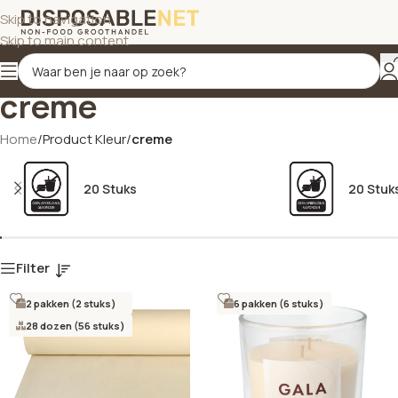
Skip to navigation
Skip to main content
creme
Home
/
Product Kleur
/
creme
20 Stuks
20 Stuk
Filter
2 pakken (2 stuks)
6 pakken (6 stuks)
28 dozen (56 stuks)