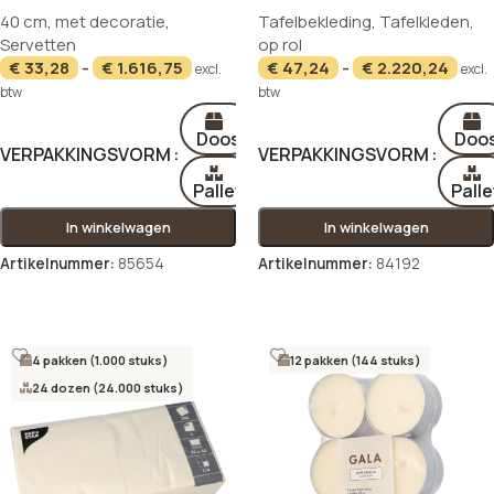
40 cm
,
met decoratie
,
Tafelbekleding
,
Tafelkleden,
40 cm “Majestic Deer”
creme
Servetten
op rol
€
33,28
-
€
1.616,75
€
47,24
-
€
2.220,24
excl.
excl.
btw
btw
Doos
Doo
VERPAKKINGSVORM
VERPAKKINGSVORM
Pallet
Palle
In winkelwagen
In winkelwagen
Artikelnummer:
85654
Artikelnummer:
84192
Opties selecteren
Opties selecteren
4 pakken (1.000 stuks)
12 pakken (144 stuks)
24 dozen (24.000 stuks)