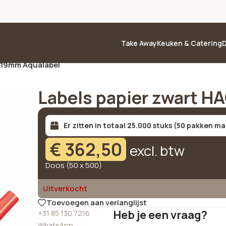
Take Away
Keuken & Catering
D
 19mm Aqualabel
Labels papier zwart 
Er zitten in totaal 25.000 stuks (50 pakken ma
€
362,50
excl. btw
Doos (50 x 500)
Uitverkocht
Toevoegen aan verlanglijst
Heb je een vraag?
+31 85 130 7216
WhatsApp