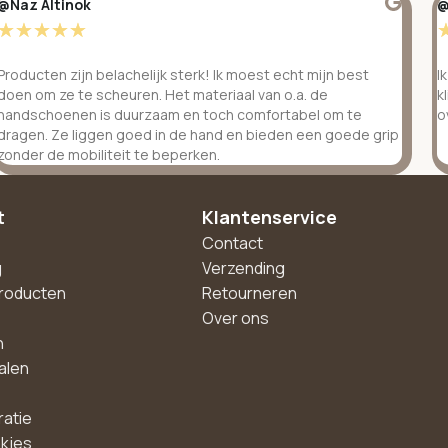
@Naz Altinok
@
☆
☆
☆
☆
☆
Producten zijn belachelijk sterk! Ik moest echt mijn best
I
doen om ze te scheuren. Het materiaal van o.a. de
k
handschoenen is duurzaam en toch comfortabel om te
o
dragen. Ze liggen goed in de hand en bieden een goede grip
zonder de mobiliteit te beperken.
t
Klantenservice
Contact
g
Verzending
roducten
Retourneren
Over ons
n
alen
ratie
akjes