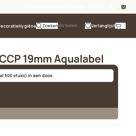
info@disposablenet.com
085 130 7216
Winkelen
Zoeken
Verlanglijst
ecoratie
Hygiëne
HACCP 19mm Aqualabel
al 500 stuks) in een doos.