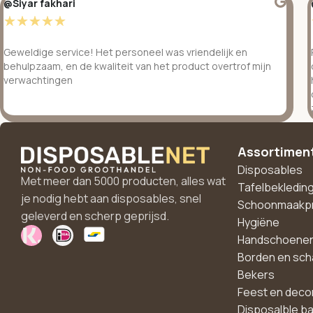
@Siyar fakhari
☆
☆
☆
☆
☆
Geweldige service! Het personeel was vriendelijk en
behulpzaam, en de kwaliteit van het product overtrof mijn
verwachtingen
Assortimen
Disposables
Met meer dan 5000 producten, alles wat
Tafelbekledin
je nodig hebt aan disposables, snel
Schoonmaakp
geleverd en scherp geprijsd.
Hygiëne
Handschoene
Borden en sch
Bekers
Feest en deco
Disposalble b