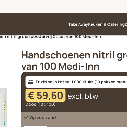
Take Away
Keuken & Catering
D
 nitril groen poedervrij XL set van 100 Medi-Inn
Handschoenen nitril gr
van 100 Medi-Inn
Er zitten in totaal 1.000 stuks (10 pakken maal
€
59,60
excl. btw
Doos (10 x 100)
Op voorraad