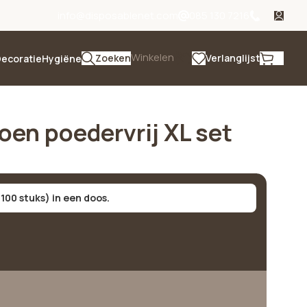
info@disposablenet.com
085 130 7216
Winkelen
Zoeken
Verlanglijst
ecoratie
Hygiëne
oen poedervrij XL set
 100 stuks) in een doos.