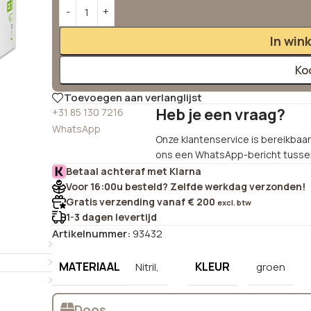
Alternative:
In win
Ko
Toevoegen aan verlanglijst
Heb je een vraag?
+31 85 130 7216
WhatsApp
Onze klantenservice is bereikbaar 
ons een WhatsApp-bericht tussen
Betaal achteraf met Klarna
Voor 16:00u besteld? Zelfde werkdag verzonden!
Gratis verzending vanaf € 200
excl. btw
1-3 dagen levertijd
Artikelnummer:
93432
MATERIAAL
KLEUR
Nitril,
groen
Doos