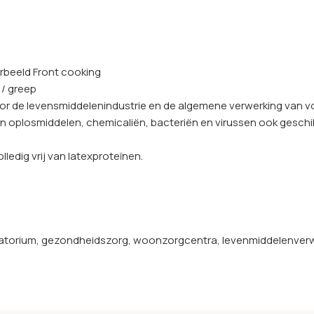
orbeeld Front cooking
 / greep
oor de levensmiddelenindustrie en de algemene verwerking van v
oplosmiddelen, chemicaliën, bacteriën en virussen ook geschikt
lledig vrij van latexproteïnen.
aboratorium, gezondheidszorg, woonzorgcentra, levenmiddelenve