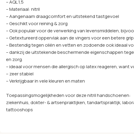
– AQL 1,5
– Materiaal: nitril
– Aangenaam draagcomfort en uitstekend tastgevoel
– Geschikt voor reining & zorg
– Ook populair voor de verwerking van levensmiddelen, bijvo
– Getextureerd oppervlak aan de vingers voor een betere grip
– Bestendig tegen oliën en vetten en zodoende ook ideaal v
– dankzij de uitstekende beschermende eigenschappen tegen 
en zorg.
– ideaal voor mensen die allergisch op latex reageren, want vo
– zeer stabiel
– Verkrijgbaar in vele kleuren en maten
Toepassingsmogelijkheden voor deze nitril handschoenen:
ziekenhuis, dokter- & artsenpraktijken, tandartspraktijk, l
tattooshops