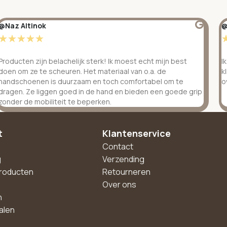
@Naz Altinok
@
☆
☆
☆
☆
☆
Producten zijn belachelijk sterk! Ik moest echt mijn best
I
doen om ze te scheuren. Het materiaal van o.a. de
k
handschoenen is duurzaam en toch comfortabel om te
o
dragen. Ze liggen goed in de hand en bieden een goede grip
zonder de mobiliteit te beperken.
t
Klantenservice
Contact
g
Verzending
roducten
Retourneren
Over ons
n
alen