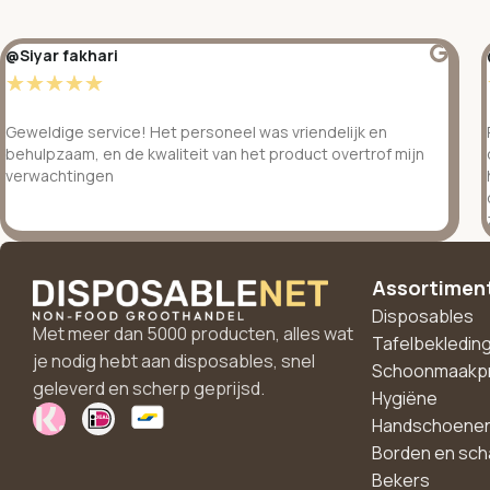
@Siyar fakhari
☆
☆
☆
☆
☆
Geweldige service! Het personeel was vriendelijk en
behulpzaam, en de kwaliteit van het product overtrof mijn
verwachtingen
Assortimen
Disposables
Met meer dan 5000 producten, alles wat
Tafelbekledin
je nodig hebt aan disposables, snel
Schoonmaakp
geleverd en scherp geprijsd.
Hygiëne
Handschoene
Borden en sch
Bekers