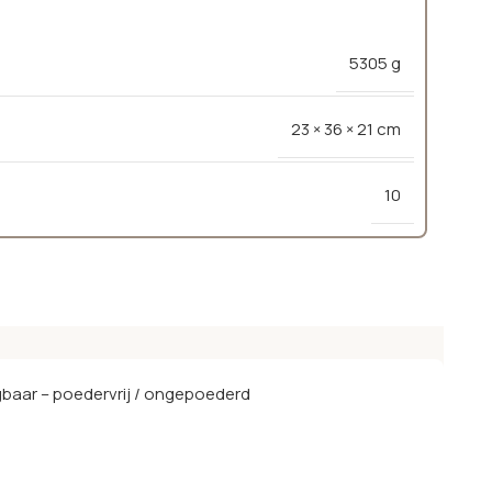
5305 g
23 × 36 × 21 cm
10
baar – poedervrij / ongepoederd