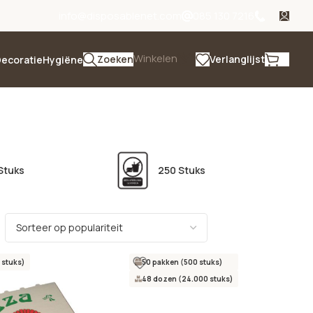
info@disposablenet.com
085 130 7216
Winkelen
Zoeken
Verlanglijst
ecoratie
Hygiëne
Stuks
250 Stuks
 stuks)
50 pakken (500 stuks)
48 dozen (24.000 stuks)