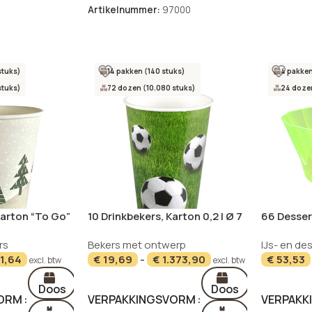
Artikelnummer:
97000
stuks)
14 pakken (140 stuks)
4 pakken
stuks)
72 dozen (10.080 stuks)
24 dozen
Karton “To Go”
10 Drinkbekers, Karton 0,2 l Ø 7
66 Desser
 cm “Winter
cm · 9,7 cm “Football”
Ø 11 cm · 
rs
Bekers met ontwerp
IJs- en de
1,64
€
19,69
-
€
1.373,90
€
53,53
excl. btw
excl. btw
Doos
Doos
VORM
VERPAKKINGSVORM
VERPAKK