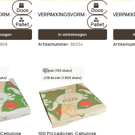
Doos
Doos
VORM
VERPAKKINGSVORM
VERPAKK
Pallet
Pallet
lwagen
In winkelwagen
7868
Artikelnummer:
86034
Artikelnu
1 pak (100 stuks)
tuks)
18 dozen (1.800 stuks)
 Cellulose
100 Pizzadozen, Cellulose