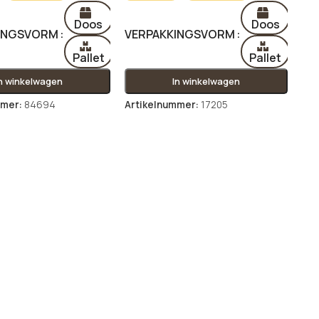
Doos
Doos
INGSVORM
VERPAKKINGSVORM
Pallet
Pallet
In winkelwagen
In winkelwagen
mmer:
84694
Artikelnummer:
17205