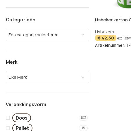
Categorieën
IJsbeker karton
12oz Ø106mm – 1
IJsbekers
Een categorie selecteren
€
42,50
excl. btw
Artikelnummer:
T
Merk
Elke Merk
Verpakkingsvorm
Doos
103
Pallet
15