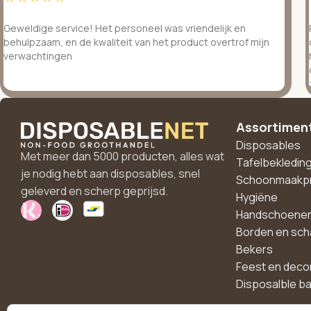
Geweldige service! Het personeel was vriendelijk en
behulpzaam, en de kwaliteit van het product overtrof mijn
verwachtingen
Assortimen
Disposables
Met meer dan 5000 producten, alles wat
Tafelbekledin
je nodig hebt aan disposables, snel
Schoonmaakp
geleverd en scherp geprijsd.
Hygiëne
Handschoene
Borden en sch
Bekers
Feest en deco
Disposalble b