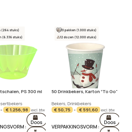
 (264 stuks)
20 pakken (1.000 stuks)
 (6.336 stuks)
12 dozen (12.000 stuks)
tschalen, PS 300 ml
50 Drinkbekers, Karton “To Go”
6,5 cm groen
0,2 l Ø 8 cm · 9,2 cm
ssertbekers
Bekers
,
Drinkbekers
“Snowtime”
-
€
1.256,98
€
50,75
-
€
591,60
excl. btw
excl. btw
Doos
Doos
INGSVORM
VERPAKKINGSVORM