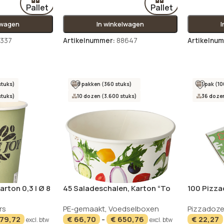
Pallet
Pallet
lwagen
In winkelwagen
337
Artikelnummer:
88647
Artikelnu
stuks)
8 pakken (360 stuks)
1 pak (10
stuks)
10 dozen (3.600 stuks)
36 dozen
arton 0,3 l Ø 8
45 Saladeschalen, Karton “To
100 Pizza
n “Pure Joy”
Go” 750 ml Ø 15 cm · 6 cm
“pure” hoe
rs
PE-gemaakt
,
Voedselboxen
Pizzadoz
“Salad”
cm
179,72
€
66,70
-
€
650,76
€
22,27
excl. btw
excl. btw