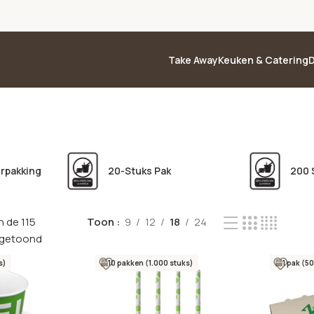
Take Away
Keuken & Catering
D
erpakking
20-Stuks Pak
200 
n de 115
Toon
9
12
18
24
 getoond
s)
10 pakken (1.000 stuks)
1 pak (50