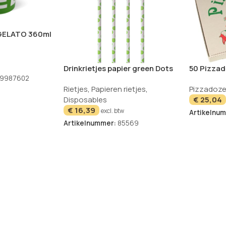
 GELATO 360ml
000 stuks
Drinkrietjes papier green Dots
50 Pizzad
100 stuks
hoekig 33
-9987602
Rietjes
,
Papieren rietjes
,
Pizzadoz
“Italiaans
Disposables
€
25,04
€
16,39
excl. btw
Artikelnu
Artikelnummer:
85569