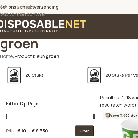
Skip to navigation
ver ons
Contact
Verzending
Skip to main content
groen
Home
/
Product Kleur
/
groen
20 Stuks
20 Stuks Per V
Resultaat 1–18 va
Filter Op Prijs
resultaten wordt
1 doos (1.000 stuk
Prijs:
€ 10
—
€ 8.350
Filter