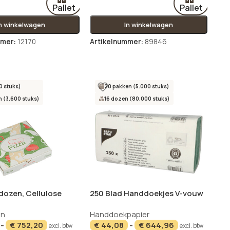
Pallet
Pallet
In winkelwagen
In winkelwagen
mmer:
12170
Artikelnummer:
89846
0 stuks)
20 pakken (5.000 stuks)
 (3.600 stuks)
16 dozen (80.000 stuks)
dozen, Cellulose
250 Blad Handdoekjes V-vouw
kig 20 cm x 20 cm x 3
23 cm x 25 cm groen Zigzag, 1-
en
Handdoekpapier
laags
-
€
752,20
€
44,08
-
€
644,96
excl. btw
excl. btw