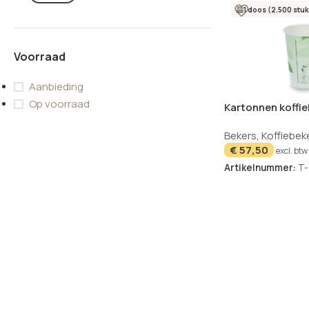
1 doos (2.500 stuk
Voorraad
Aanbieding
Op voorraad
Kartonnen koffi
7.5oz groen BIO 
Bekers
,
Koffiebek
– 2500 stuks
€
57,50
excl. btw
Artikelnummer:
T-