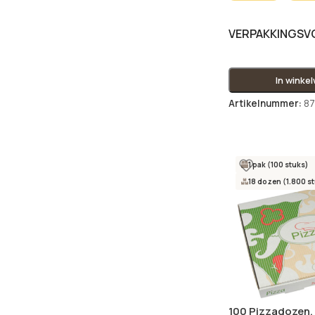
VERPAKKINGS
In winke
Artikelnummer:
8
1 pak (100 stuks)
18 dozen (1.800 s
100 Pizzadozen,