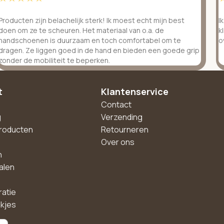
Producten zijn belachelijk sterk! Ik moest echt mijn best
I
doen om ze te scheuren. Het materiaal van o.a. de
k
handschoenen is duurzaam en toch comfortabel om te
o
dragen. Ze liggen goed in de hand en bieden een goede grip
zonder de mobiliteit te beperken.
t
Klantenservice
Contact
g
Verzending
roducten
Retourneren
Over ons
n
alen
ratie
akjes