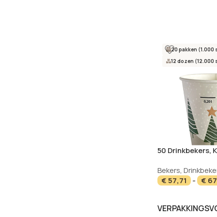
20 pakken (1.000 
12 dozen (12.000 
50 Drinkbekers, 
0,2 l Ø 8 cm · 9,1
Bekers
,
Drinkbeke
Forest”
€
57,71
-
€
67
VERPAKKINGS