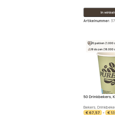
In winke
Artikelnummer:
37
20 pakken (1.000 
18 dozen (18.000 
50 Drinkbekers, K
cm · 11,7 cm groe
Bekers
,
Drinkbeke
€
67,57
-
€
1.