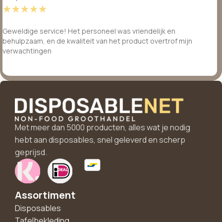
☆
☆
☆
☆
☆
Geweldige service! Het personeel was vriendelijk en
behulpzaam, en de kwaliteit van het product overtrof mijn
verwachtingen
Met meer dan 5000 producten, alles wat je nodig
hebt aan disposables, snel geleverd en scherp
geprijsd.
Assortiment
Disposables
Tafelbekleding