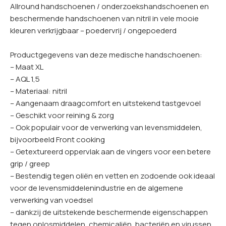
Allround handschoenen / onderzoekshandschoenen en
beschermende handschoenen van nitril in vele mooie
kleuren verkrijgbaar – poedervrij / ongepoederd
Productgegevens van deze medische handschoenen:
– Maat XL
– AQL 1,5
– Materiaal: nitril
– Aangenaam draagcomfort en uitstekend tastgevoel
– Geschikt voor reining & zorg
– Ook populair voor de verwerking van levensmiddelen,
bijvoorbeeld Front cooking
– Getextureerd oppervlak aan de vingers voor een betere
grip / greep
– Bestendig tegen oliën en vetten en zodoende ook ideaal
voor de levensmiddelenindustrie en de algemene
verwerking van voedsel
– dankzij de uitstekende beschermende eigenschappen
tegen oplosmiddelen, chemicaliën, bacteriën en virussen