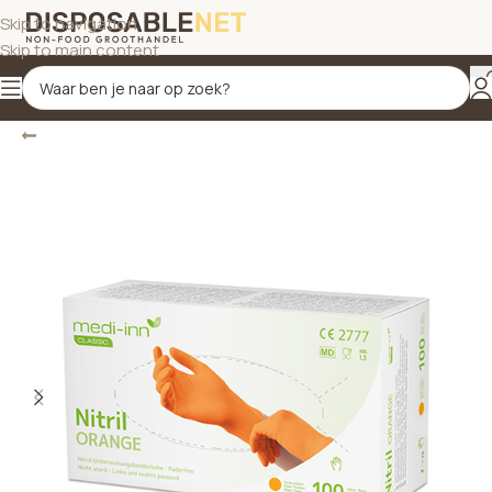
Skip to navigation
Skip to main content
Terug
Home
/
Schoonmaakproducten
/
Hygiëne