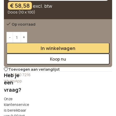
€
58,58
excl. btw
Doos (10 x 100)
Op voorraad
Alternative:
In winkelwagen
Koop nu
Toevoegen aan verlanglijst
Heb je
+31 85 130 7216
WhatsApp
een
vraag?
Onze
klantenservice
is bereikbaar
van 9:00 tot