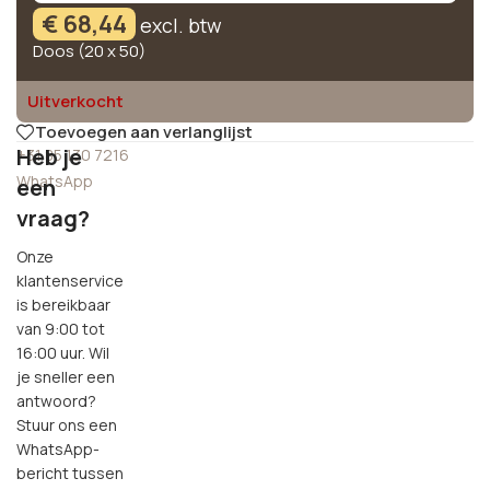
€
68,44
excl. btw
Doos (20 x 50)
Uitverkocht
Toevoegen aan verlanglijst
Heb je
+31 85 130 7216
WhatsApp
een
vraag?
Onze
klantenservice
is bereikbaar
van 9:00 tot
16:00 uur. Wil
je sneller een
antwoord?
Stuur ons een
WhatsApp-
bericht tussen