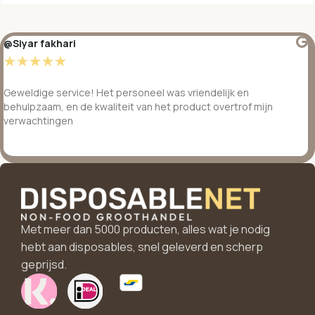
@Siyar fakhari
☆
☆
☆
☆
☆
Geweldige service! Het personeel was vriendelijk en
behulpzaam, en de kwaliteit van het product overtrof mijn
verwachtingen
Met meer dan 5000 producten, alles wat je nodig
hebt aan disposables, snel geleverd en scherp
geprijsd.