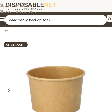
Skip to navigation
Skip to main content
Terug
Home
/
IJs- en snackbekers
UITVERKOCHT