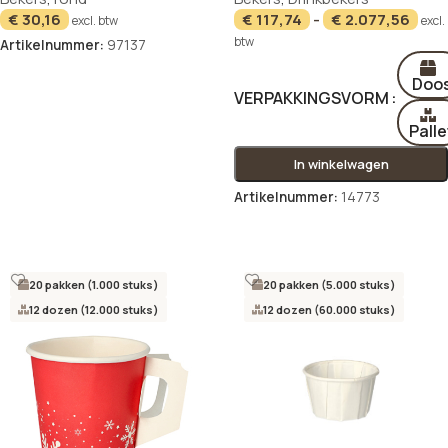
€
30,16
€
117,74
-
€
2.077,56
excl. btw
excl.
btw
Artikelnummer:
97137
In winkelwagen
Doo
VERPAKKINGSVORM
Palle
In winkelwagen
Artikelnummer:
14773
Opties selecteren
20 pakken (1.000 stuks)
20 pakken (5.000 stuks)
12 dozen (12.000 stuks)
12 dozen (60.000 stuks)