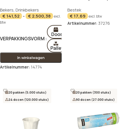
voor koude dranken 0,3 l Ø
9 cm x 5 mm set van 100
Bekers
,
Drinkbekers
Bestek
8,97 cm · 10 cm geel “Rays”
€
141,52
-
€
2.500,38
€
17,69
excl.
excl. btw
btw
Artikelnummer:
37276
In winkelwagen
Doos
VERPAKKINGSVORM
Pallet
In winkelwagen
Artikelnummer:
14774
Opties selecteren
20 pakken (5.000 stuks)
20 pakken (300 stuks)
24 dozen (120.000 stuks)
90 dozen (27.000 stuks)