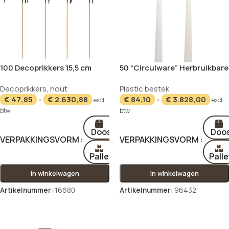
100 Decoprikkers 15,5 cm
50 “Circulware” Herbruikbare
assorti kleuren “Fireworks”
lepels PP-MF 18,5 cm wit
Decoprikkers
,
hout
Plastic bestek
extra stabiel
€
47,85
-
€
2.630,88
€
84,10
-
€
3.828,00
excl.
excl.
btw
btw
Doos
Doo
VERPAKKINGSVORM
VERPAKKINGSVORM
Pallet
Palle
In winkelwagen
In winkelwagen
Artikelnummer:
16680
Artikelnummer:
96432
Opties selecteren
Opties selecteren