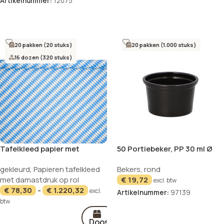
Artikelnummer:
12075
Opties selecteren
Opties selecteren
20 pakken (20 stuks)
20 pakken (1.000 stuks)
16 dozen (320 stuks)
Tafelkleed papier met
50 Portiebeker, PP 30 ml Ø
damastprint 10 m x 1 m
4,6 cm · 2,8 cm zwart
gekleurd
,
Papieren tafelkleed
Bekers
,
rond
“Beiers blauw”
met damastdruk op rol
€
19,72
excl. btw
€
78,30
-
€
1.220,32
excl.
Artikelnummer:
97139
btw
In winkelwagen
Doos