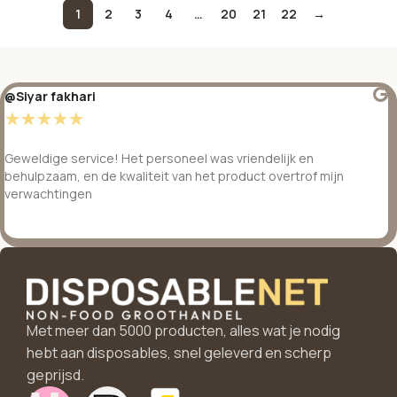
1
2
3
4
…
20
21
22
→
@Siyar fakhari
☆
☆
☆
☆
☆
Geweldige service! Het personeel was vriendelijk en
behulpzaam, en de kwaliteit van het product overtrof mijn
verwachtingen
Met meer dan 5000 producten, alles wat je nodig
hebt aan disposables, snel geleverd en scherp
geprijsd.