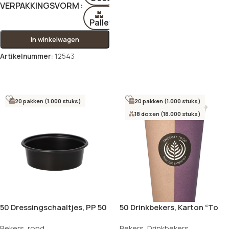
VERPAKKINGSVORM
Pallet
In winkelwagen
Artikelnummer:
12543
Opties selecteren
20 pakken (1.000 stuks)
20 pakken (1.000 stuks)
18 dozen (18.000 stuks)
50 Dressingschaaltjes, PP 50
50 Drinkbekers, Karton “To
ml Ø 7,1 cm · 2,4 cm zwart
Go” 0,4 l Ø 9 cm · 13,5 cm
Bekers
,
rond
Bekers
,
Drinkbekers
“Barista Time”