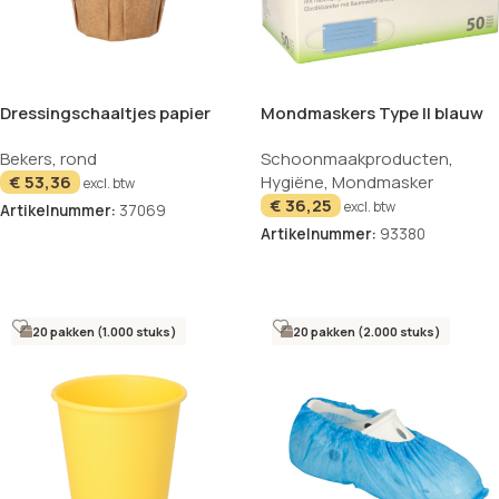
Dressingschaaltjes papier
Mondmaskers Type II blauw
bruin set van 250 25ml
50 stuks Medi-Inn
Bekers
,
rond
Schoonmaakproducten
,
€
53,36
Hygiëne
,
Mondmasker
excl. btw
€
36,25
excl. btw
Artikelnummer:
37069
Artikelnummer:
93380
In winkelwagen
In winkelwagen
20 pakken (1.000 stuks)
20 pakken (2.000 stuks)