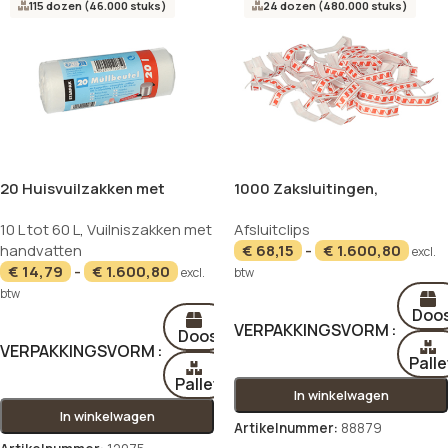
115 dozen (46.000 stuks)
24 dozen (480.000 stuks)
20 Huisvuilzakken met
1000 Zaksluitingen,
handgreep, HDPE 20 l 48 cm x
draadversterkt papier 3,3 cm
10 L tot 60 L
,
Vuilniszakken met
Afsluitclips
47 cm transparant 12 my
x 0,8 cm x 0,1 cm rood/wit
handvatten
€
68,15
-
€
1.600,80
excl.
€
14,79
-
€
1.600,80
excl.
btw
btw
Doo
VERPAKKINGSVORM
Doos
VERPAKKINGSVORM
Palle
Pallet
In winkelwagen
In winkelwagen
Artikelnummer:
88879