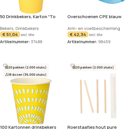
50 Drinkbekers, Karton “To
Overschoenen CPE blauw
Go” 0,2 l Ø 8 cm · 9,2 cm geel
set van 100 38-47 Work-Inn
Bekers
,
Drinkbekers
Arm- en voetbescherming
€
51,04
€
42,34
excl. btw
excl. btw
Artikelnummer:
37488
Artikelnummer:
98459
In winkelwagen
In winkelwagen
20 pakken (2.000 stuks)
20 pakken (2.000 stuks)
18 dozen (36.000 stuks)
100 Kartonnen drinkbekers
Roerstaafjes hout pure