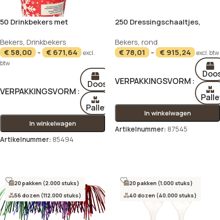
50 Drinkbekers met
250 Dressingschaaltjes,
handgreep, karton 0,2 l Ø 8
papier “pure” 50 ml Ø 5,8 cm ·
Bekers
,
Drinkbekers
Bekers
,
rond
cm · 9,3 cm “Winter Time”
3,5 cm wit
€
58,00
-
€
671,64
€
78,01
-
€
915,24
excl.
excl. btw
btw
Doo
VERPAKKINGSVORM
Doos
VERPAKKINGSVORM
Palle
Pallet
In winkelwagen
In winkelwagen
Artikelnummer:
87545
Artikelnummer:
85494
Opties selecteren
Opties selecteren
20 pakken (2.000 stuks)
20 pakken (1.000 stuks)
56 dozen (112.000 stuks)
40 dozen (40.000 stuks)