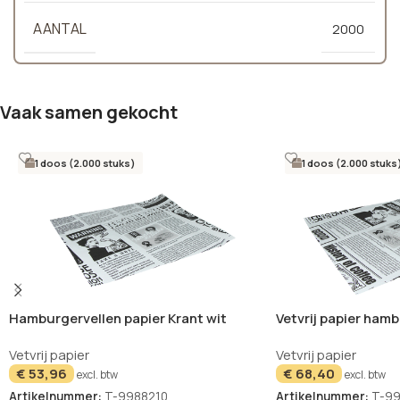
AANTAL
2000
Vaak samen gekocht
1 doos (2.000 stuks)
1 doos (2.000 stuks
Hamburgervellen papier Krant wit
Vetvrij papier hamb
33x30cm – 2000 stuks
33x38cm – 2000 st
Vetvrij papier
Vetvrij papier
€
53,96
€
68,40
excl. btw
excl. btw
Artikelnummer:
T-9988210
Artikelnummer:
T-99