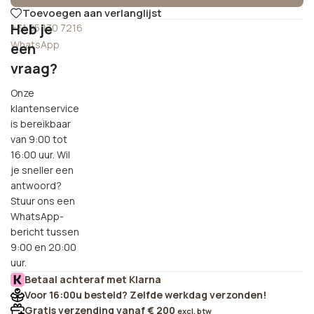
Toevoegen aan verlanglijst
Heb je
+31 85 130 7216
WhatsApp
een
vraag?
Onze
klantenservice
is bereikbaar
van 9:00 tot
16:00 uur. Wil
je sneller een
antwoord?
Stuur ons een
WhatsApp-
bericht tussen
9:00 en 20:00
uur.
Betaal achteraf met Klarna
Voor 16:00u besteld? Zelfde werkdag verzonden!
Gratis verzending vanaf € 200
excl. btw