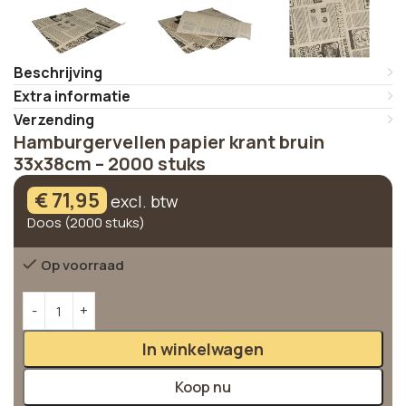
Beschrijving
Extra informatie
Verzending
Hamburgervellen papier krant bruin
33x38cm – 2000 stuks
€
71,95
excl. btw
Doos (2000 stuks)
Op voorraad
Alternative:
In winkelwagen
Koop nu