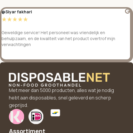
@Siyar fakhari
☆
☆
☆
☆
☆
Geweldige service! Het personeel was vriendelijk en
behulpzaam, en de kwaliteit van het product overtrof mijn
verwachtingen
Met meer dan 5000 producten, alles wat je nodig
hebt aan disposables, snel geleverd en scherp
geprijsd.
Assortiment