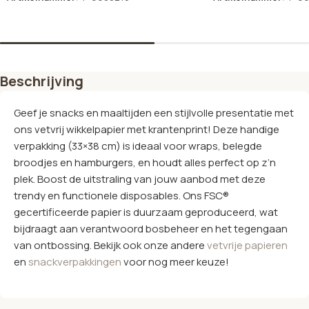
In winkelwagen
In winkelwagen
Beschrijving
Geef je snacks en maaltijden een stijlvolle presentatie met
ons
vetvrij wikkelpapier met krantenprint! Deze handige
verpakking (33×38 cm) is ideaal voor wraps, belegde
broodjes en hamburgers, en houdt alles perfect op z’n
plek.
Boost de uitstraling van jouw aanbod met deze
trendy en functionele disposables. Ons FSC®
gecertificeerde papier is duurzaam geproduceerd, wat
bijdraagt aan verantwoord bosbeheer en het tegengaan
van ontbossing. Bekijk ook onze andere
vetvrije papieren
en
snackverpakkingen
voor nog meer keuze!