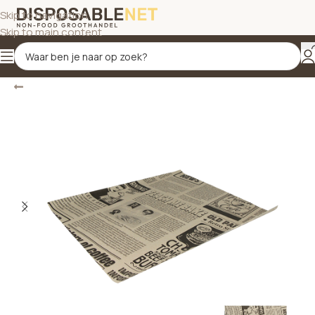
Skip to navigation
Skip to main content
Terug
Home
/
Disposables
/
Vetvrij papier