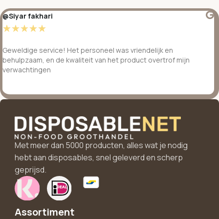
@Siyar fakhari
☆
☆
☆
☆
☆
Geweldige service! Het personeel was vriendelijk en
behulpzaam, en de kwaliteit van het product overtrof mijn
verwachtingen
Met meer dan 5000 producten, alles wat je nodig
hebt aan disposables, snel geleverd en scherp
geprijsd.
Assortiment