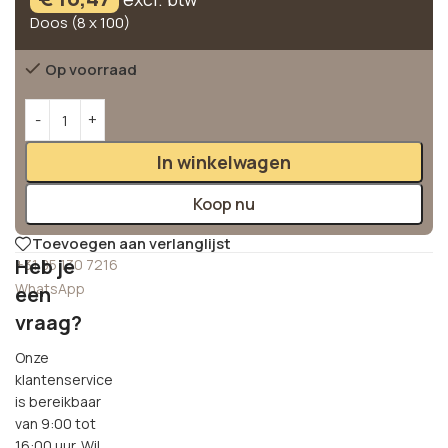
Doos (8 x 100)
Op voorraad
Alternative:
In winkelwagen
Koop nu
Toevoegen aan verlanglijst
Heb je
+31 85 130 7216
WhatsApp
een
vraag?
Onze
klantenservice
is bereikbaar
van 9:00 tot
16:00 uur. Wil