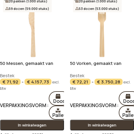
20 pakken (1.000 stuks)
20 pakken (1.000 stuks)
59 dozen (59.000 stuks)
53 dozen (53.000 stuks)
50 Messen, gemaakt van
50 Vorken, gemaakt van
bamboe “pure” 17 cm
bamboe “pure” 16,5 cm
Bestek
Bestek
€
71,92
-
€
4.157,73
€
72,21
-
€
3.750,28
excl.
excl.
btw
btw
Doos
Doo
VERPAKKINGSVORM
VERPAKKINGSVORM
Pallet
Palle
In winkelwagen
In winkelwagen