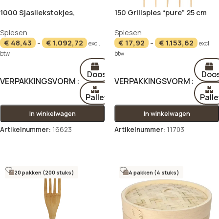
1000 Sjasliekstokjes,
150 Grillspies “pure” 25 cm
bamboe “pure” Ø 3 mm · 25
“Golf”
Spiesen
Spiesen
cm
€
48,43
-
€
1.092,72
€
17,92
-
€
1.153,62
excl.
excl.
btw
btw
Doos
Doo
VERPAKKINGSVORM
VERPAKKINGSVORM
Pallet
Palle
In winkelwagen
In winkelwagen
Artikelnummer:
16623
Artikelnummer:
11703
Opties selecteren
Opties selecteren
20 pakken (200 stuks)
4 pakken (4 stuks)