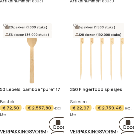
Artikelnummer:
88031
Artikelnummer:
88030
Opties selecteren
Opties selecteren
20 pakken (1.000 stuks)
6 pakken (1.500 stuks)
36 dozen (36.000 stuks)
128 dozen (192.000 stuks)
50 Lepels, bamboe “pure” 17
250 Fingerfood spiesjes
cm
“pure” 12 cm “VEGAN”
Bestek
Spiesen
€
72,50
-
€
2.557,80
€
22,97
-
€
2.739,46
excl.
excl.
btw
btw
Doos
Doo
VERPAKKINGSVORM
VERPAKKINGSVORM