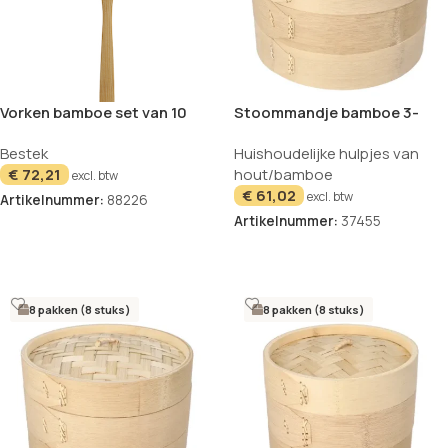
Vorken bamboe set van 10
Stoommandje bamboe 3-
16,5cm pure
delig ASIA Ø 25cm 16cm
Bestek
Huishoudelijke hulpjes van
€
72,21
hout/bamboe
excl. btw
€
61,02
excl. btw
Artikelnummer:
88226
Artikelnummer:
37455
In winkelwagen
In winkelwagen
8 pakken (8 stuks)
8 pakken (8 stuks)