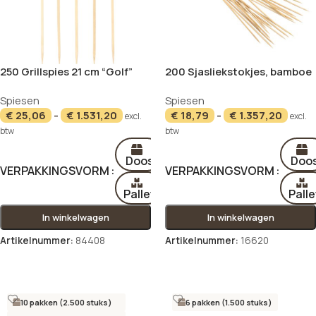
250 Grillspies 21 cm “Golf”
200 Sjasliekstokjes, bamboe
“pure” Ø 2,5 mm · 20 cm
NIEUW
NIEUW
Spiesen
Spiesen
€
25,06
-
€
1.531,20
€
18,79
-
€
1.357,20
excl.
excl.
btw
btw
Doos
Doo
VERPAKKINGSVORM
VERPAKKINGSVORM
Pallet
Palle
In winkelwagen
In winkelwagen
Artikelnummer:
84408
Artikelnummer:
16620
Opties selecteren
Opties selecteren
10 pakken (2.500 stuks)
6 pakken (1.500 stuks)