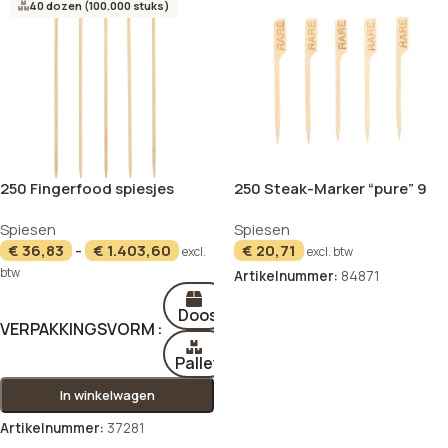
40 dozen (100.000 stuks)
250 Fingerfood spiesjes
250 Steak-Marker “pure” 9
“pure” 25 cm “Golf”
cm “RARE”
Spiesen
Spiesen
€
36,83
-
€
1.403,60
€
20,71
excl.
excl. btw
btw
Artikelnummer:
84871
In winkelwagen
Doos
VERPAKKINGSVORM
Pallet
In winkelwagen
Artikelnummer:
37281