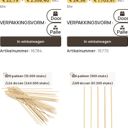
€
22,79
-
€
2.358,40
€
24,36
-
€
1.703,81
excl.
excl.
btw
btw
Doos
Doo
VERPAKKINGSVORM
VERPAKKINGSVORM
Pallet
Palle
In winkelwagen
In winkelwagen
Artikelnummer:
16784
Artikelnummer:
16770
Opties selecteren
Opties selecteren
10 pakken (10.000 stuks)
6 pakken (900 stuks)
24 dozen (240.000 stuks)
68 dozen (61.200 stuks)