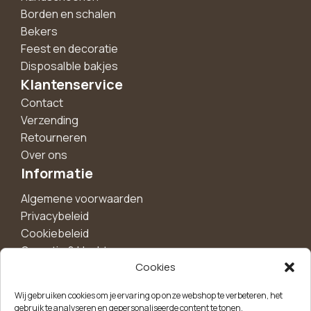
Borden en schalen
Bekers
Feest en decoratie
Disposalble bakjes
Klantenservice
Contact
Verzending
Retourneren
Over ons
Informatie
Algemene voorwaarden
Privacybeleid
Cookiebeleid
Garantie & klachten
Cookies
Wij gebruiken cookies om je ervaring op onze webshop te verbeteren, het
Maak een account aan voor 10%
gebruik te analyseren en gepersonaliseerde content te tonen.