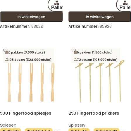
Pallet
Palle
In winkelwagen
In winkelwagen
Artikelnummer:
88029
Artikelnummer:
85928
Opties selecteren
Opties selecteren
6 pakken (3.000 stuks)
6 pakken (1.500 stuks)
108 dozen (324.000 stuks)
72 dozen (108.000 stuks)
500 Fingerfood spiesjes
250 Fingerfood prikkers
“pure” 8,5 cm “Pick up”
“pure” 10 cm “Knot”
Spiesen
Spiesen