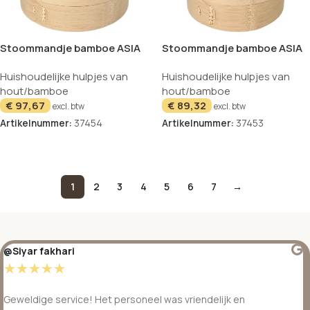
Stoommandje bamboe ASIA
Stoommandje bamboe ASIA
3-delig Ø 21cm x 13,5cm
3-delig Ø 18cm
Huishoudelijke hulpjes van
Huishoudelijke hulpjes van
hout/bamboe
hout/bamboe
€
97,67
€
89,32
excl. btw
excl. btw
Artikelnummer:
37454
Artikelnummer:
37453
In winkelwagen
In winkelwagen
1
2
3
4
5
6
7
→
@Siyar fakhari
☆
☆
☆
☆
☆
Geweldige service! Het personeel was vriendelijk en