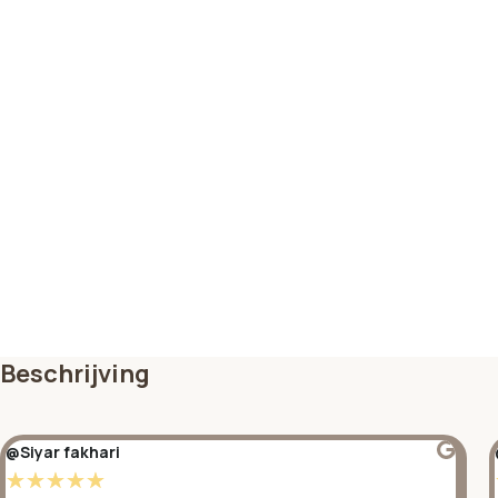
Beschrijving
@Siyar fakhari
☆
☆
☆
☆
☆