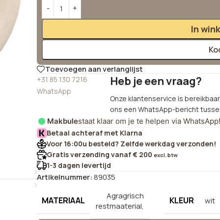
Alternative:
In win
Ko
Toevoegen aan verlanglijst
Heb je een vraag?
+31 85 130 7216
WhatsApp
Onze klantenservice is bereikbaar 
ons een WhatsApp-bericht tussen
Makbule
staat klaar om je te helpen via WhatsApp
Betaal achteraf met Klarna
Voor 16:00u besteld? Zelfde werkdag verzonden!
Gratis verzending vanaf € 200
excl. btw
1-3 dagen levertijd
Artikelnummer:
89035
Agragrisch
MATERIAAL
KLEUR
wit
restmaaterial,