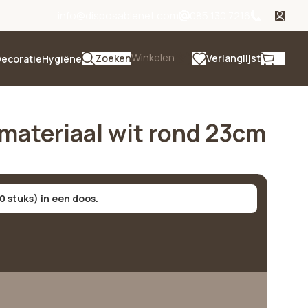
info@disposablenet.com
085 130 7216
Winkelen
Zoeken
Verlanglijst
ecoratie
Hygiëne
materiaal wit rond 23cm
0 stuks) in een doos.