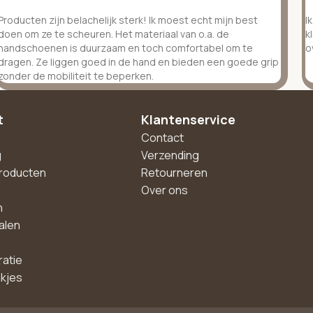
Producten zijn belachelijk sterk! Ik moest echt mijn best
I
doen om ze te scheuren. Het materiaal van o.a. de
k
handschoenen is duurzaam en toch comfortabel om te
o
dragen. Ze liggen goed in de hand en bieden een goede grip
zonder de mobiliteit te beperken.
t
Klantenservice
Contact
g
Verzending
roducten
Retourneren
Over ons
n
alen
ratie
akjes