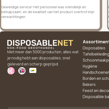
Geweldige service! Het personeel was vriendelijk en
behulpzaam, en de kwaliteit van het product overtrof mijn
verwachtingen
Assortimen
Disposables
Met meer dan 5000 producten, alles wat
Tafelbekledin
je nodig hebt aan disposables, snel
Schoonmaakp
geleverd en scherp geprijsd.
Hygiëne
Handschoene
Borden en sch
Bekers
Feest en deco
Disposalble b