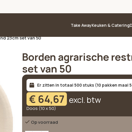
Take Away
Keuken & Catering
D
ond 23cm set van 50
Borden agrarische rest
set van 50
Er zitten in totaal 500 stuks (10 pakken maal 5
€
64,67
excl. btw
Doos (10 x 50)
Op voorraad