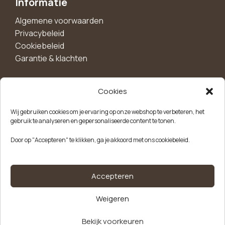
Informatie
Algemene voorwaarden
Privacybeleid
Cookiebeleid
Garantie & klachten
Cookies
Maak een account aan voor 10%
Wij gebruiken cookies om je ervaring op onze webshop te verbeteren, het
korting!
gebruik te analyseren en gepersonaliseerde content te tonen.
Blijf als eerste op de hoogte van exclusieve
Door op "Accepteren" te klikken, ga je akkoord met ons cookiebeleid.
aanbiedingen, nieuwe producten en handige tips.
Meld je aan
Accepteren
Weigeren
Kvk-nummer: 85504947
Btw-nummer: NL863646165B01
Bekijk voorkeuren
Handschoenen