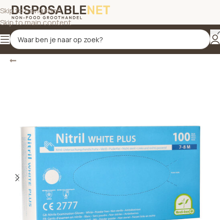
Skip to navigation
Skip to main content
Terug
Home
/
Schoonmaakproducten
/
Hygiëne