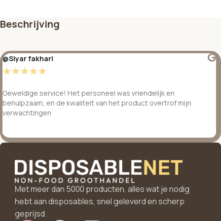
Beschrijving
@Siyar fakhari
☆
☆
☆
☆
☆
Geweldige service! Het personeel was vriendelijk en
behulpzaam, en de kwaliteit van het product overtrof mijn
verwachtingen
Met meer dan 5000 producten, alles wat je nodig
hebt aan disposables, snel geleverd en scherp
geprijsd.