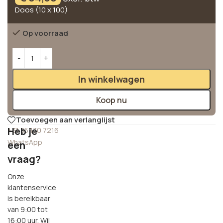
Doos (10 x 100)
Op voorraad
Alternative:
In winkelwagen
Koop nu
Toevoegen aan verlanglijst
Heb je
+31 85 130 7216
WhatsApp
een
vraag?
Onze
klantenservice
is bereikbaar
van 9:00 tot
16:00 uur. Wil