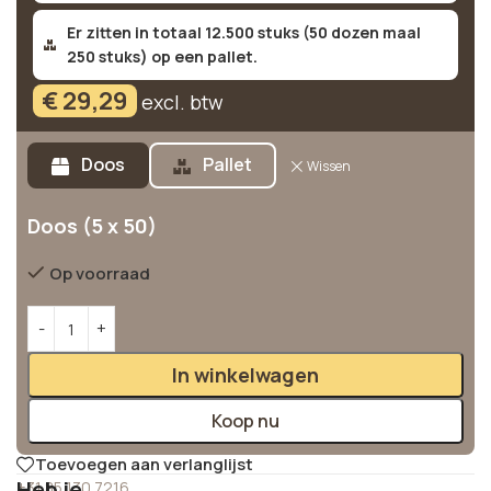
Er zitten in totaal 12.500 stuks (50 dozen maal
250 stuks) op een pallet.
€
29,29
excl. btw
Alternative:
Doos
Pallet
Wissen
Doos (5 x 50)
Op voorraad
In winkelwagen
Koop nu
Toevoegen aan verlanglijst
Heb je
+31 85 130 7216