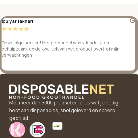
@Siyar fakhari
☆
☆
☆
☆
☆
Geweldige service! Het personeel was vriendelijk en
behulpzaam, en de kwaliteit van het product overtrof mijn
verwachtingen
Met meer dan 5000 producten, alles wat je nodig
hebt aan disposables, snel geleverd en scherp
geprijsd.