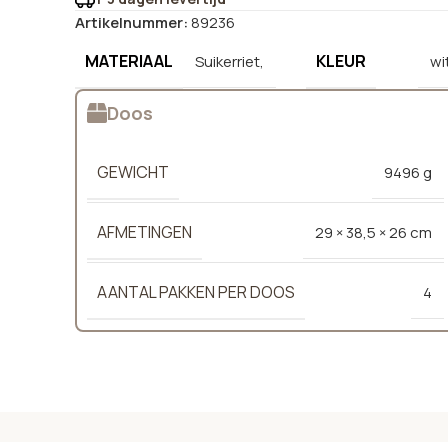
Artikelnummer:
89236
MATERIAAL
KLEUR
Suikerriet,
wi
Doos
GEWICHT
9496 g
AFMETINGEN
29 × 38,5 × 26 cm
AANTAL PAKKEN PER DOOS
4