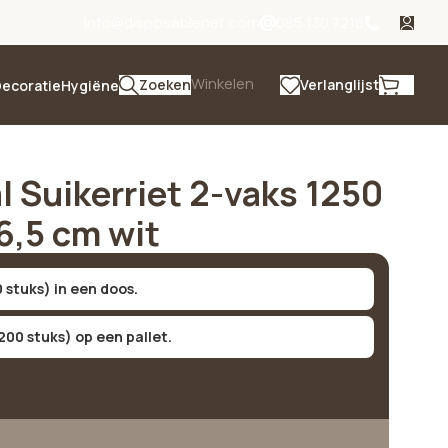
info@disposablenet.com
085 130 7216
Winkelen
Zoeken
Verlanglijst
ecoratie
Hygiëne
 Suikerriet 2-vaks 1250
6,5 cm wit
0 stuks) in een doos.
 200 stuks) op een pallet.