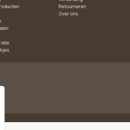
roducten
Retourneren
Over ons
n
alen
ratie
akjes