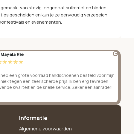
 gemaakt van stevig, ongecoat suikerriet en bieden
tjes gescheiden en kun je ze eenvoudig verzegelen
oor festivals en evenementen.
Mayela Rie
@S
☆
☆
☆
☆
☆
☆
k heb een grote voorraad handschoenen besteld voor mijn
Ge
liniek tegen een zeer scherpe prijs. Ik ben erg tevreden
be
ver de kwaliteit en de snelle service. Zeker een aanrader!
ve
Informatie
Algemene voorwaarden