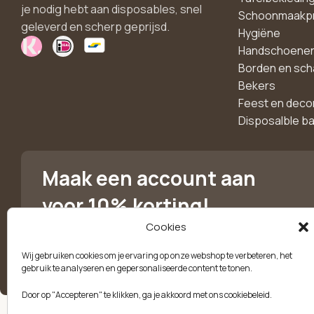
je nodig hebt aan disposables, snel
Schoonmaakp
geleverd en scherp geprijsd.
Hygiëne
Handschoene
Borden en sch
Bekers
Feest en deco
Disposalble b
Maak een account aan
voor 10% korting!
Cookies
Blijf als eerste op de hoogte van exclusieve
aanbiedingen, nieuwe producten en handige tips.
Wij gebruiken cookies om je ervaring op onze webshop te verbeteren, het
gebruik te analyseren en gepersonaliseerde content te tonen.
Door op "Accepteren" te klikken, ga je akkoord met ons cookiebeleid.