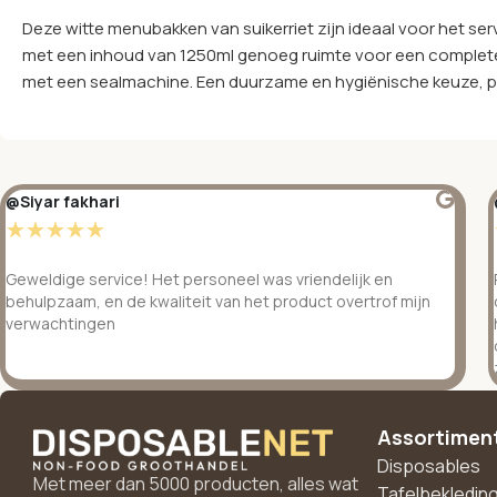
Deze witte menubakken van suikerriet zijn ideaal voor het s
met een inhoud van 1250ml genoeg ruimte voor een complete 
met een sealmachine. Een duurzame en hygiënische keuze, per
@Siyar fakhari
☆
☆
☆
☆
☆
Geweldige service! Het personeel was vriendelijk en
behulpzaam, en de kwaliteit van het product overtrof mijn
verwachtingen
Assortimen
Disposables
Met meer dan 5000 producten, alles wat
Tafelbekledin