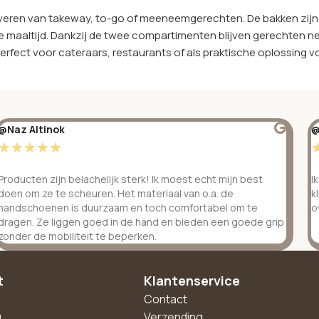
erveren van takeway, to-go of meeneemgerechten. De bakken zijn
maaltijd. Dankzij de twee compartimenten blijven gerechten ne
fect voor cateraars, restaurants of als praktische oplossing v
@Naz Altinok
@
☆
☆
☆
☆
☆
Producten zijn belachelijk sterk! Ik moest echt mijn best
I
doen om ze te scheuren. Het materiaal van o.a. de
k
handschoenen is duurzaam en toch comfortabel om te
o
dragen. Ze liggen goed in de hand en bieden een goede grip
zonder de mobiliteit te beperken.
t
Klantenservice
Contact
g
Verzending