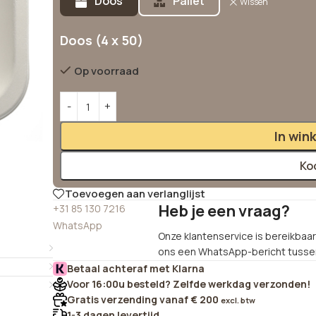
Doos
Pallet
Wissen
Doos (4 x 50)
Op voorraad
In win
Ko
Toevoegen aan verlanglijst
Heb je een vraag?
+31 85 130 7216
WhatsApp
Onze klantenservice is bereikbaar 
ons een WhatsApp-bericht tussen
Betaal achteraf met Klarna
Voor 16:00u besteld? Zelfde werkdag verzonden!
Gratis verzending vanaf € 200
excl. btw
1-3 dagen levertijd