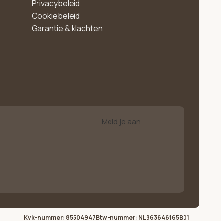
Privacybeleid
Cookiebeleid
Garantie & klachten
Meld je aan
Kvk-nummer: 85504947
Btw-nummer: NL863646165B01