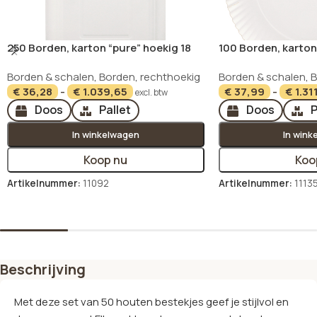
250 Borden, karton “pure” hoekig 18
100 Borden, karton
cm x 26 cm wit
cm · 2 cm wit
Borden & schalen
,
Borden
,
rechthoekig
Borden & schalen
,
B
€
36,28
-
€
1.039,65
€
37,99
-
€
1.31
excl. btw
Doos
Pallet
Doos
P
In winkelwagen
In wink
Koop nu
Koo
Artikelnummer:
11092
Artikelnummer:
1113
Opties selecteren
Opties selecteren
Beschrijving
Met deze set van 50 houten bestekjes geef je stijlvol en