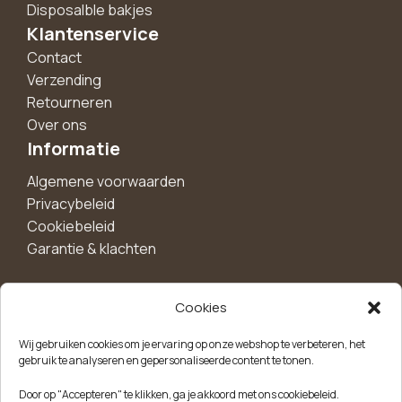
Disposalble bakjes
Klantenservice
Contact
Verzending
Retourneren
Over ons
Informatie
Algemene voorwaarden
Privacybeleid
Cookiebeleid
Garantie & klachten
Cookies
Maak een account aan voor 10%
Wij gebruiken cookies om je ervaring op onze webshop te verbeteren, het
korting!
gebruik te analyseren en gepersonaliseerde content te tonen.
Blijf als eerste op de hoogte van exclusieve
Door op "Accepteren" te klikken, ga je akkoord met ons cookiebeleid.