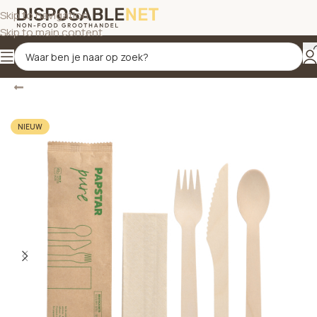
Skip to navigation
Skip to main content
Terug
Home
/
Bestek
NIEUW