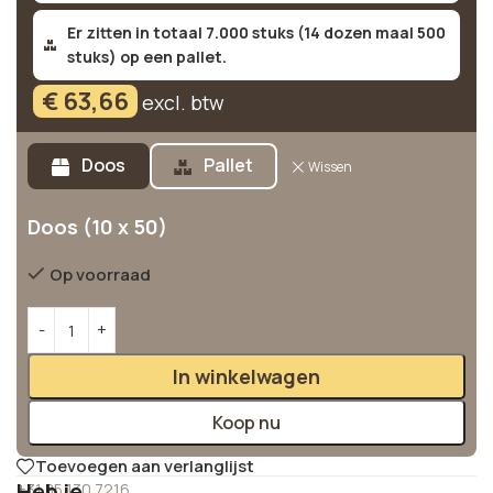
Er zitten in totaal 7.000 stuks (14 dozen maal 500
stuks) op een pallet.
€
63,66
excl. btw
Alternative:
Doos
Pallet
Wissen
Doos (10 x 50)
Op voorraad
In winkelwagen
Koop nu
Toevoegen aan verlanglijst
Heb je
+31 85 130 7216