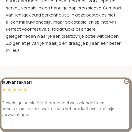
duurzaam mee! Elke set bevat een mes, vork, lepel en
servet, verpakt in een handige papieren sleeve. Gemaakt
van lichtgekleurd berkenhout zijn deze bestekjes niet
alleen milieuvriendelijk, maar ook stabiel en splintervrij.
Perfect voor festivals, foodtrucks of andere
gelegenheden waar je een plasticvrije optie wilt bieden.
Zo geniet je van je maaltijd én draag je bij aan een beter
milieu!
@Siyar fakhari
☆
☆
☆
☆
☆
Geweldige service! Het personeel was vriendelijk en
behulpzaam, en de kwaliteit van het product overtrof mijn
verwachtingen