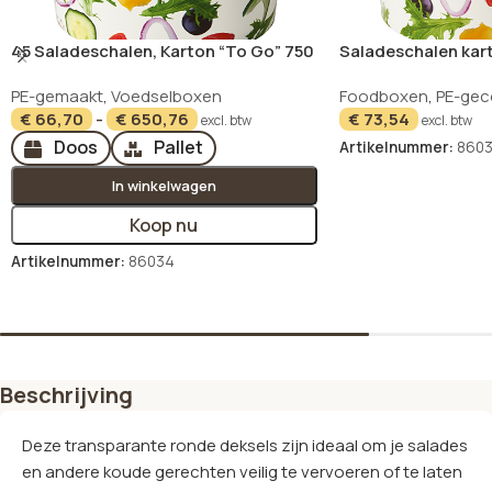
45 Saladeschalen, Karton “To Go” 750
Saladeschalen kart
ml Ø 15 cm · 6 cm “Salad”
van 45
PE-gemaakt
,
Voedselboxen
Foodboxen
,
PE-gec
€
66,70
-
€
650,76
€
73,54
excl. btw
excl. btw
Doos
Pallet
Artikelnummer:
860
In winkelwagen
In winkelwagen
Koop nu
Artikelnummer:
86034
Opties selecteren
Beschrijving
Deze transparante ronde deksels zijn ideaal om je salades
en andere koude gerechten veilig te vervoeren of te laten