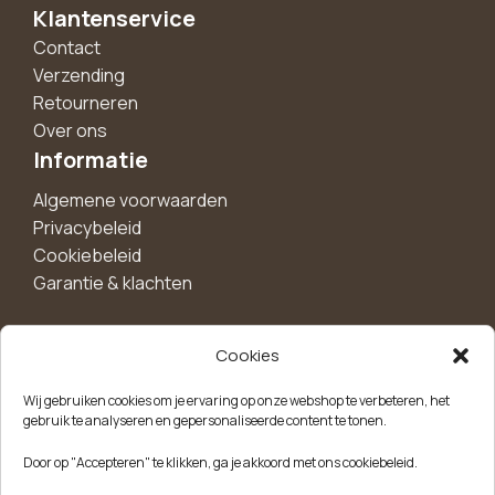
Klantenservice
Contact
Verzending
Retourneren
Over ons
Informatie
Algemene voorwaarden
Privacybeleid
Cookiebeleid
Garantie & klachten
Cookies
Maak een account aan voor 10%
Wij gebruiken cookies om je ervaring op onze webshop te verbeteren, het
korting!
gebruik te analyseren en gepersonaliseerde content te tonen.
Blijf als eerste op de hoogte van exclusieve
Door op "Accepteren" te klikken, ga je akkoord met ons cookiebeleid.
aanbiedingen, nieuwe producten en handige tips.