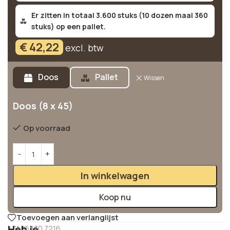
Er zitten in totaal 3.600 stuks (10 dozen maal 360
stuks) op een pallet.
€
42,22
excl. btw
Alternative:
Doos
Pallet
Wissen
Doos (8 x 45)
Op voorraad
In winkelwagen
Koop nu
Toevoegen aan verlanglijst
Heb je
+31 85 130 7216