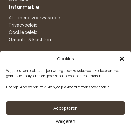
Informatie
Algemene voorwaarden
Privacybeleid
Cookiebeleid
Garantie & klachten
Cookies
Maak een account aan voor 10%
Wij gebruiken cookies om je ervaring op onze webshop te verbeteren, het
korting!
gebruik te analyseren en gepersonaliseerde content te tonen.
Blijf als eerste op de hoogte van exclusieve
Door op "Accepteren" te klikken, ga je akkoord met ons cookiebeleid.
aanbiedingen, nieuwe producten en handige tips.
Meld je aan
Accepteren
Weigeren
Kvk-nummer: 85504947
Btw-nummer: NL863646165B01