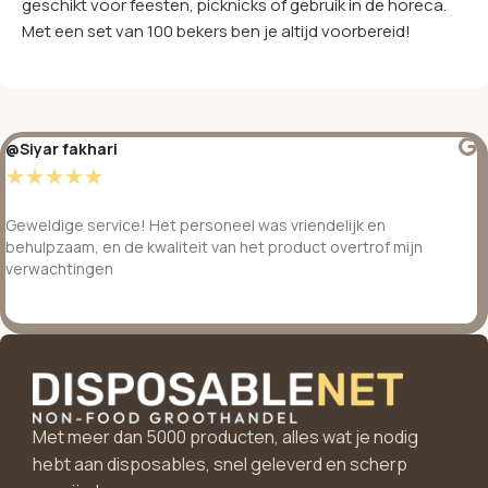
geschikt voor feesten, picknicks of gebruik in de horeca.
Met een set van 100 bekers ben je altijd voorbereid!
@Siyar fakhari
☆
☆
☆
☆
☆
Geweldige service! Het personeel was vriendelijk en
behulpzaam, en de kwaliteit van het product overtrof mijn
verwachtingen
Met meer dan 5000 producten, alles wat je nodig
hebt aan disposables, snel geleverd en scherp