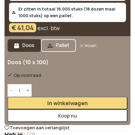
Er zitten in totaal 18.000 stuks (18 dozen maal
1000 stuks) op een pallet.
€
41,04
excl. btw
Alternative:
Doos
Pallet
Wissen
Doos (10 x 100)
Op voorraad
In winkelwagen
Koop nu
Toevoegen aan verlanglijst
Heb je
+31 85 130 7216