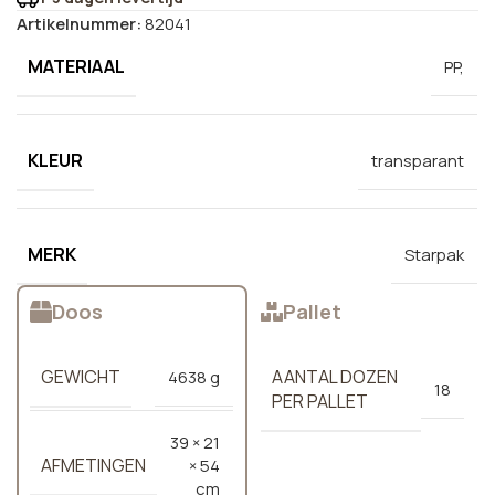
Artikelnummer:
82041
MATERIAAL
PP,
KLEUR
transparant
MERK
Starpak
Doos
Pallet
GEWICHT
AANTAL DOZEN
4638 g
18
PER PALLET
39 × 21
AFMETINGEN
× 54
cm