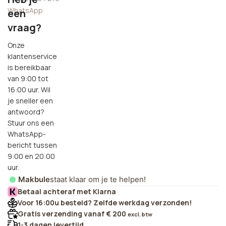
WhatsApp
een
vraag?
Onze
klantenservice
is bereikbaar
van 9:00 tot
16:00 uur. Wil
je sneller een
antwoord?
Stuur ons een
WhatsApp-
bericht tussen
9:00 en 20:00
uur.
Makbule
staat klaar om je te helpen!
Betaal achteraf met Klarna
Voor 16:00u besteld? Zelfde werkdag verzonden!
Gratis verzending vanaf € 200
excl. btw
1-3 dagen levertijd