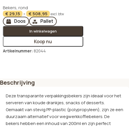
PP rond Ø 10,1 cm · 0,8 cm transparant
Bekers
,
rond
€
29,15
-
€
508,95
excl. btw
Doos
Pallet
In winkelwagen
Koop nu
Artikelnummer:
82044
Opties selecteren
Beschrijving
Deze transparante verpakkingsbekers zijn ideaal voor het
serveren van koude drankjes, snacks of desserts.
Gemaakt van stevig PP-plastic (polypropyleen), zijn ze een
duurzaam alternatief voor wegwerkkoffiebekers. De
bekers hebben een inhoud van 200ml en zijn perfect