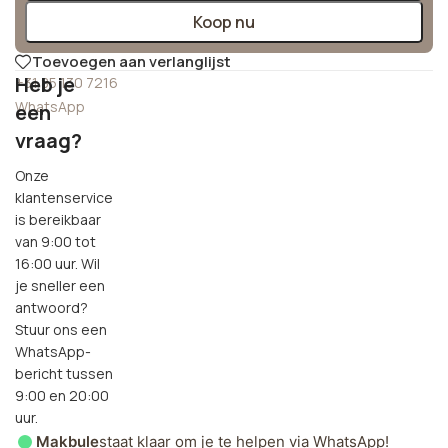
Koop nu
Toevoegen aan verlanglijst
Heb je
+31 85 130 7216
WhatsApp
een
vraag?
Onze
klantenservice
is bereikbaar
van 9:00 tot
16:00 uur. Wil
je sneller een
antwoord?
Stuur ons een
WhatsApp-
bericht tussen
9:00 en 20:00
uur.
Makbule
staat klaar om je te helpen via WhatsApp!