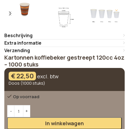
Beschrijving
Extra informatie
Verzending
Kartonnen koffiebeker gestreept 120cc 4oz
– 1000 stuks
€
22,50
excl. btw
Doos (1000 stuks)
Op voorraad
Alternative:
In winkelwagen