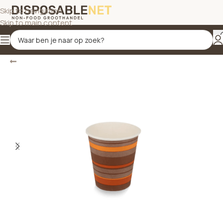
Skip to navigation
Skip to main content
Terug
Home
/
Bekers
/
Koffiebekers