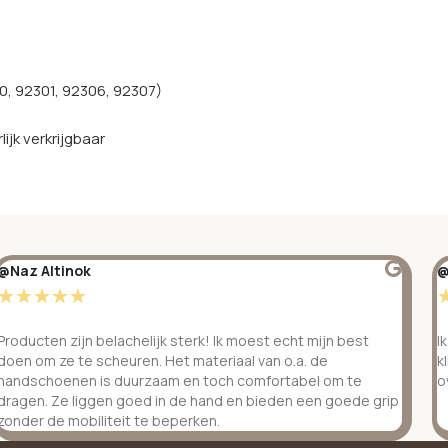
0, 92301, 92306, 92307)
jk verkrijgbaar
@Naz Altinok
@
☆
☆
☆
☆
☆
Producten zijn belachelijk sterk! Ik moest echt mijn best
I
doen om ze te scheuren. Het materiaal van o.a. de
k
handschoenen is duurzaam en toch comfortabel om te
o
dragen. Ze liggen goed in de hand en bieden een goede grip
zonder de mobiliteit te beperken.