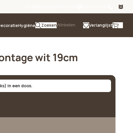
info@disposablenet.com
085 130 7216
Winkelen
Zoeken
Verlanglijst
ecoratie
Hygiëne
ontage wit 19cm
uks) in een doos.