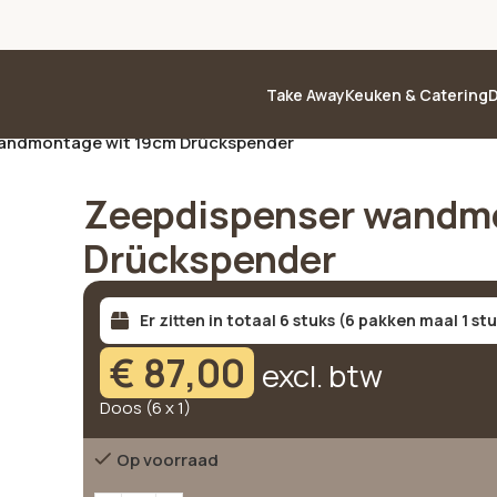
Take Away
Keuken & Catering
D
andmontage wit 19cm Drückspender
Zeepdispenser wandm
Drückspender
Er zitten in totaal 6 stuks (6 pakken maal 1 st
€
87,00
excl. btw
Doos (6 x 1)
Op voorraad