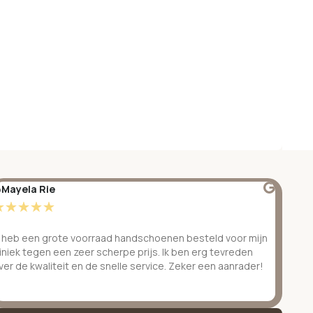
Mayela Rie
@S
☆
☆
☆
☆
☆
☆
k heb een grote voorraad handschoenen besteld voor mijn
Ge
liniek tegen een zeer scherpe prijs. Ik ben erg tevreden
be
ver de kwaliteit en de snelle service. Zeker een aanrader!
ve