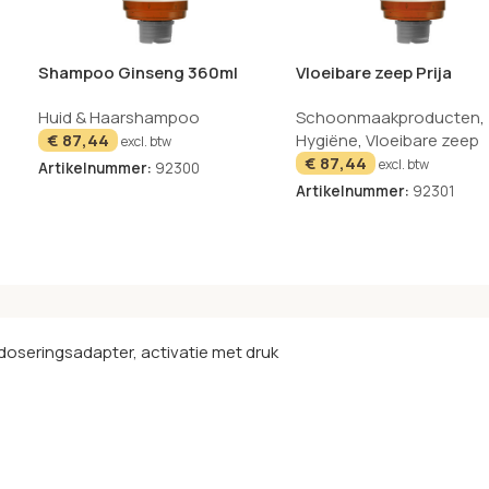
l
Shampoo Ginseng 360ml
Vloeibare zeep Prija
Prija
vitaliserend 360ml
Huid & Haarshampoo
Schoonmaakproducten
,
€
87,44
Hygiëne
,
Vloeibare zeep
excl. btw
€
87,44
excl. btw
Artikelnummer:
92300
Artikelnummer:
92301
doseringsadapter, activatie met druk