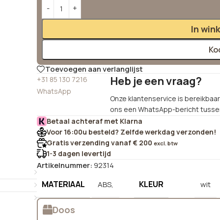
Alternative:
In win
Ko
Toevoegen aan verlanglijst
Heb je een vraag?
+31 85 130 7216
WhatsApp
Onze klantenservice is bereikbaar 
ons een WhatsApp-bericht tussen
Betaal achteraf met Klarna
Voor 16:00u besteld? Zelfde werkdag verzonden!
Gratis verzending vanaf € 200
excl. btw
1-3 dagen levertijd
Artikelnummer:
92314
MATERIAAL
KLEUR
ABS,
wit
Doos