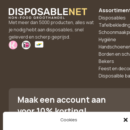
Assortimen
Disposables
Met meer dan 5000 producten, alles wat
Tafelbekledin
je nodig hebt aan disposables, snel
Schoonmaakp
geleverd en scherp geprijsd.
Hygiëne
Handschoene
Borden en sch
Bekers
Feest en deco
Disposalble b
Maak een account aan
voor 10% korting!
Cookies
Blijf als eerste op de hoogte van exclusieve
aanbiedingen, nieuwe producten en handige tips.