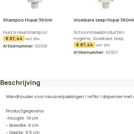
Shampoo Hopal 360ml
Vloeibare zeep Hopal 360m
Cysoap
Huid & Haarshampoo
Schoonmaakproducten
,
€
87,44
Hygiëne
,
Vloeibare zeep
excl. btw
€
87,44
excl. btw
Artikelnummer:
92306
Artikelnummer:
92307
Beschrijving
Wandhouder voor navulverpakkingen / refills / dispenser met 
Productgegevens:
-Hoogte: 19 cm
– Breedte: 6 cm
– Diepte: 9,5 cm