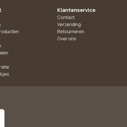
t
Klantenservice
Contact
g
Verzending
roducten
Retourneren
Over ons
n
alen
ratie
akjes