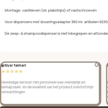
Montage: vastkleven (vb. plakstrips) of vastschroeven
Voor dispensers met doseringsadapter 380 ml: artikelen 9230
De zeep- & shampoodispenser is niet inbegrepen en afzonderli
@Siyar fakhari
☆
☆
☆
☆
☆
Geweldige service! Het personeel was vriendelijk en
behulpzaam, en de kwaliteit van het product overtrof mijn
verwachtingen