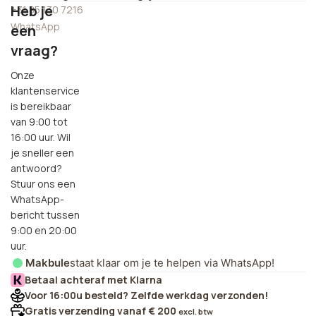
Heb je
+31 85 130 7216
WhatsApp
een
vraag?
Onze
klantenservice
is bereikbaar
van 9:00 tot
16:00 uur. Wil
je sneller een
antwoord?
Stuur ons een
WhatsApp-
bericht tussen
9:00 en 20:00
uur.
Makbule
staat klaar om je te helpen via WhatsApp!
Betaal achteraf met Klarna
Voor 16:00u besteld? Zelfde werkdag verzonden!
Gratis verzending vanaf € 200
excl. btw