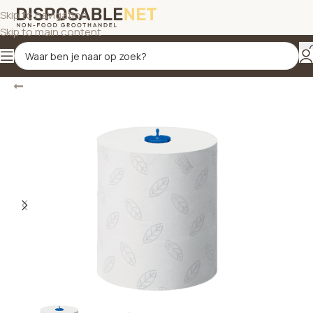
Skip to navigation
Skip to main content
Terug
Home
/
Schoonmaakproducten
/
Hygiëne