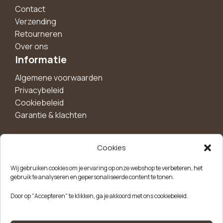
Contact
Verzending
Retourneren
Over ons
Informatie
Algemene voorwaarden
Privacybeleid
Cookiebeleid
Garantie & klachten
Cookies
Maak een account aan voor 10%
Wij gebruiken cookies om je ervaring op onze webshop te verbeteren, het
korting!
gebruik te analyseren en gepersonaliseerde content te tonen.
Blijf als eerste op de hoogte van exclusieve
Door op "Accepteren" te klikken, ga je akkoord met ons cookiebeleid.
aanbiedingen, nieuwe producten en handige tips.
Meld je aan