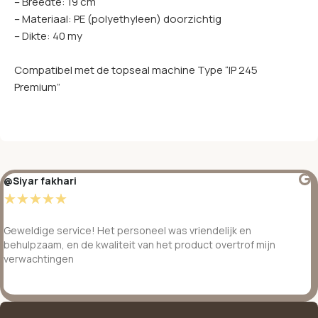
– Breedte: 19 cm
– Materiaal: PE (polyethyleen) doorzichtig
– Dikte: 40 my
Compatibel met de topseal machine Type “IP 245
Premium”
@Siyar fakhari
☆
☆
☆
☆
☆
Geweldige service! Het personeel was vriendelijk en
behulpzaam, en de kwaliteit van het product overtrof mijn
verwachtingen