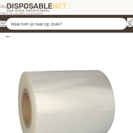
Skip to navigation
Skip to main content
Terug
Home
/
Sluitfolie