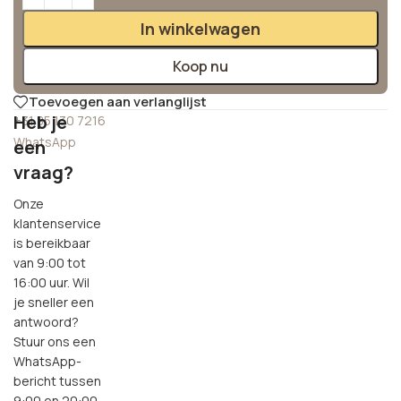
In winkelwagen
Koop nu
Toevoegen aan verlanglijst
Heb je
+31 85 130 7216
WhatsApp
een
vraag?
Onze
klantenservice
is bereikbaar
van 9:00 tot
16:00 uur. Wil
je sneller een
antwoord?
Stuur ons een
WhatsApp-
bericht tussen
9:00 en 20:00