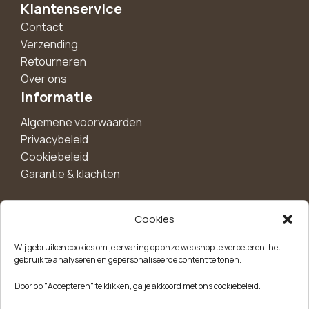
Klantenservice
Contact
Verzending
Retourneren
Over ons
Informatie
Algemene voorwaarden
Privacybeleid
Cookiebeleid
Garantie & klachten
Cookies
Maak een account aan voor 10%
Wij gebruiken cookies om je ervaring op onze webshop te verbeteren, het
korting!
gebruik te analyseren en gepersonaliseerde content te tonen.
Blijf als eerste op de hoogte van exclusieve
Door op "Accepteren" te klikken, ga je akkoord met ons cookiebeleid.
aanbiedingen, nieuwe producten en handige tips.