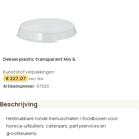
Deksel plastic transparant Mix &
Match 18,3cm Circulware by Haval
Kunststof verpakkingen
€
227,07
excl. btw
Artikelnummer:
97020
In winkelwagen
Beschrijving
Herbruikbare ronde menuschalen / foodboxen voor
horeca-uitbaters, cateraars, partyservices en
grootkeukens