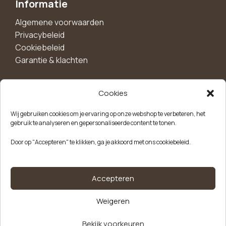
Informatie
Algemene voorwaarden
Privacybeleid
Cookiebeleid
Garantie & klachten
Cookies
Maak een account aan voor 10%
Wij gebruiken cookies om je ervaring op onze webshop te verbeteren, het
korting!
gebruik te analyseren en gepersonaliseerde content te tonen.
Blijf als eerste op de hoogte van exclusieve
Door op "Accepteren" te klikken, ga je akkoord met ons cookiebeleid.
aanbiedingen, nieuwe producten en handige tips.
Meld je aan
Accepteren
Weigeren
Kvk-nummer: 85504947
Btw-nummer: NL863646165B01
Schalen
Bekijk voorkeuren