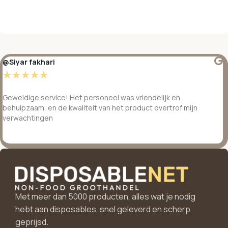
@Siyar fakhari
☆
☆
☆
☆
☆
Geweldige service! Het personeel was vriendelijk en
behulpzaam, en de kwaliteit van het product overtrof mijn
verwachtingen
Met meer dan 5000 producten, alles wat je nodig
hebt aan disposables, snel geleverd en scherp
geprijsd.