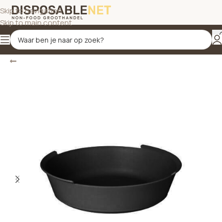
Skip to navigation
Skip to main content
Terug
Home
/
Kunststof verpakkingen