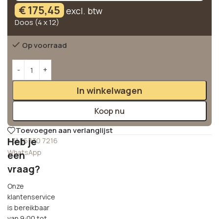
€
175,45
excl. btw
Doos (4 x 12)
Op voorraad
Alternative:
In winkelwagen
Koop nu
Toevoegen aan verlanglijst
Heb je
+31 85 130 7216
WhatsApp
een
vraag?
Onze
klantenservice
is bereikbaar
van 9:00 tot