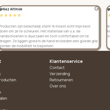
@Naz Altinok
@
☆
☆
☆
☆
☆
Producten zijn belachelijk sterk! Ik moest echt mijn best
I
doen om ze te scheuren. Het materiaal van o.a. de
k
handschoenen is duurzaam en toch comfortabel om te
o
dragen. Ze liggen goed in de hand en bieden een goede grip
zonder de mobiliteit te beperken.
t
Klantenservice
Contact
g
Verzending
roducten
Retourneren
Over ons
n
alen