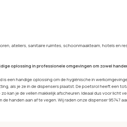
ren, ateliers, sanitaire ruimtes, schoonmaakteam, hotels en re
ijdige oplossing in professionele omgevingen om zowel handen
 is een handige oplossing om de hygiënische in werkomgevingen t
g, als je ze in de dispensers plaatst. De poetsrol heeft een tot
 zo kan je de vellen makkelijk afscheuren. Ideaal dus voor licht v
 de handen aan af te vegen. Wij raden onze dispenser 95747 aan