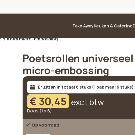
Take Away
Keuken & Catering
D
van 6 109m micro-embossing
Poetsrollen universeel
micro-embossing
Er zitten in totaal 6 stuks (1 pak maal 6 stuks)
€
30,45
excl. btw
Doos (1 x 6)
Op voorraad