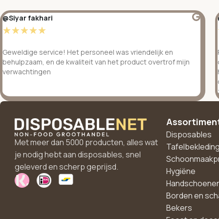
@Siyar fakhari
☆
☆
☆
☆
☆
Geweldige service! Het personeel was vriendelijk en
behulpzaam, en de kwaliteit van het product overtrof mijn
verwachtingen
Assortimen
Disposables
Met meer dan 5000 producten, alles wat
Tafelbekledin
je nodig hebt aan disposables, snel
Schoonmaakp
geleverd en scherp geprijsd.
Hygiëne
Handschoene
Borden en sch
Bekers