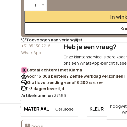
Alternative:
In win
Ko
Toevoegen aan verlanglijst
Heb je een vraag?
+31 85 130 7216
WhatsApp
Onze klantenservice is bereikbaar 
ons een WhatsApp-bericht tussen
Betaal achteraf met Klarna
Voor 16:00u besteld? Zelfde werkdag verzonden!
Gratis verzending vanaf € 200
excl. btw
1-3 dagen levertijd
Artikelnummer:
37496
hoogwit
MATERIAAL
KLEUR
Cellulose,
wi
Doos