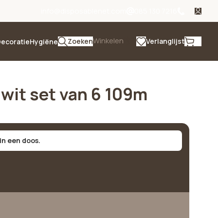
info@disposablenet.com
085 130 7216
Winkelen
Zoeken
Verlanglijst
ecoratie
Hygiëne
 wit set van 6 109m
 in een doos.