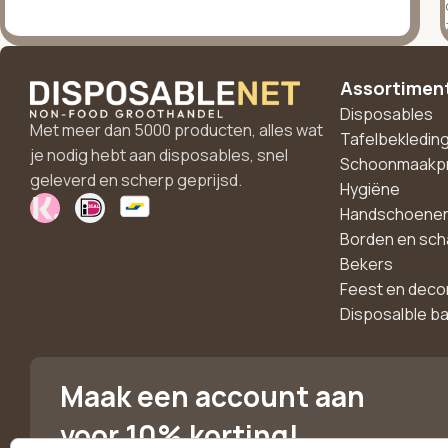
Assortimen
Disposables
Met meer dan 5000 producten, alles wat
Tafelbekledin
je nodig hebt aan disposables, snel
Schoonmaakp
geleverd en scherp geprijsd.
Hygiëne
Handschoene
Borden en sch
Bekers
Feest en deco
Disposalble b
Maak een account aan
voor 10% korting!