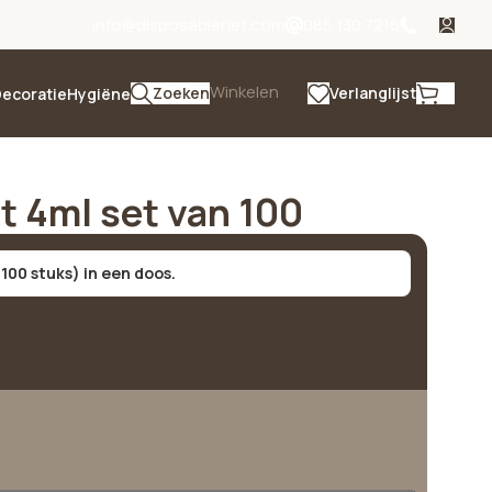
info@disposablenet.com
085 130 7216
Winkelen
Zoeken
Verlanglijst
ecoratie
Hygiëne
t 4ml set van 100
 100 stuks) in een doos.