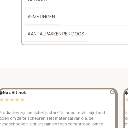
AFMETINGEN
AANTAL PAKKEN PER DOOS
@Naz Altinok
@
☆
☆
☆
☆
☆
Producten zijn belachelijk sterk! Ik moest echt mijn best
I
doen om ze te scheuren. Het materiaal van o.a. de
k
handschoenen is duurzaam en toch comfortabel om te
o