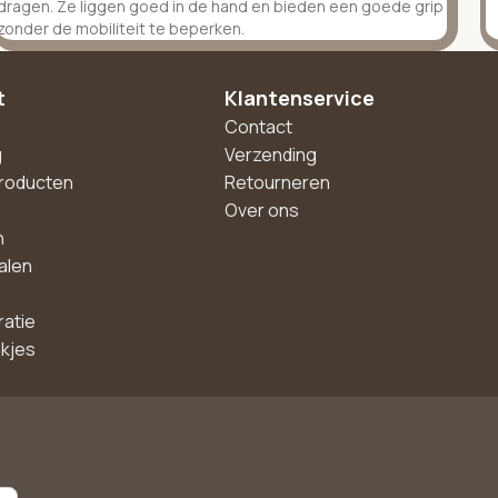
dragen. Ze liggen goed in de hand en bieden een goede grip
zonder de mobiliteit te beperken.
t
Klantenservice
Contact
g
Verzending
roducten
Retourneren
Over ons
n
alen
ratie
akjes