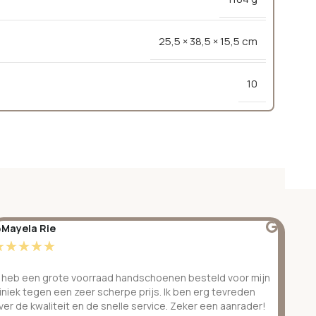
25,5 × 38,5 × 15,5 cm
10
Mayela Rie
@S
☆
☆
☆
☆
☆
☆
k heb een grote voorraad handschoenen besteld voor mijn
Ge
liniek tegen een zeer scherpe prijs. Ik ben erg tevreden
be
ver de kwaliteit en de snelle service. Zeker een aanrader!
ve