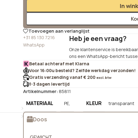
In win
Ko
Toevoegen aan verlanglijst
Heb je een vraag?
+31 85 130 7216
WhatsApp
Onze klantenservice is bereikbaar 
ons een WhatsApp-bericht tussen
Betaal achteraf met Klarna
Voor 16:00u besteld? Zelfde werkdag verzonden!
Gratis verzending vanaf € 200
excl. btw
1-3 dagen levertijd
Artikelnummer:
85811
MATERIAAL
KLEUR
PE,
transparant
Doos
GEWICHT