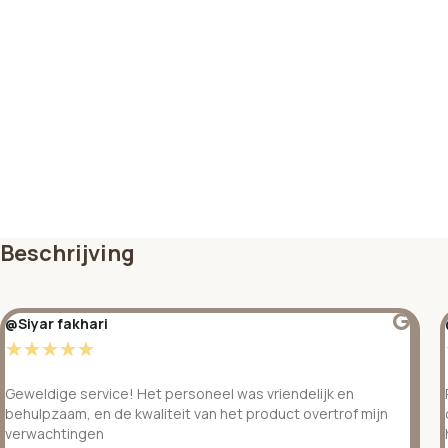
Beschrijving
@Siyar fakhari
☆
☆
☆
☆
☆
Geweldige service! Het personeel was vriendelijk en
behulpzaam, en de kwaliteit van het product overtrof mijn
verwachtingen