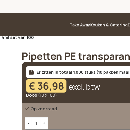
Take Away
Keuken & Catering
D
 4ml set van 100
Pipetten PE transparan
Er zitten in totaal 1.000 stuks (10 pakken maal
€
36,98
excl. btw
Doos (10 x 100)
Op voorraad
Alternative: