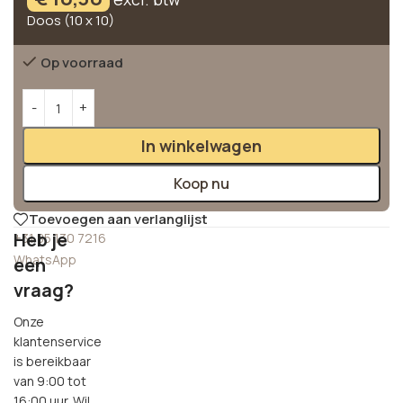
Doos (10 x 10)
Op voorraad
Alternative:
In winkelwagen
Koop nu
Toevoegen aan verlanglijst
Heb je
+31 85 130 7216
WhatsApp
een
vraag?
Onze
klantenservice
is bereikbaar
van 9:00 tot
16:00 uur. Wil