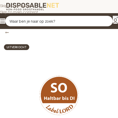
Skip to navigation
Skip to main content
Terug
Home
/
Voedseletiketten
UITVERKOCHT