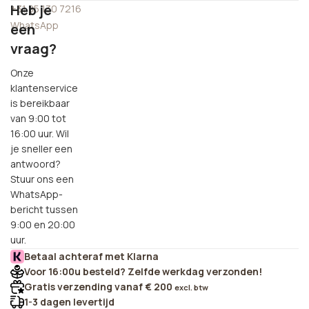
Heb je
+31 85 130 7216
WhatsApp
een
vraag?
Onze
klantenservice
is bereikbaar
van 9:00 tot
16:00 uur. Wil
je sneller een
antwoord?
Stuur ons een
WhatsApp-
bericht tussen
9:00 en 20:00
uur.
Betaal achteraf met Klarna
Voor 16:00u besteld? Zelfde werkdag verzonden!
Gratis verzending vanaf € 200
excl. btw
1-3 dagen levertijd