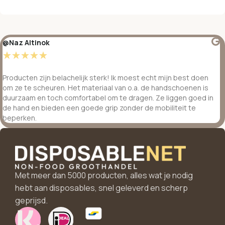
@Naz Altinok
☆
☆
☆
☆
☆
Producten zijn belachelijk sterk! Ik moest echt mijn best doen
om ze te scheuren. Het materiaal van o.a. de handschoenen is
duurzaam en toch comfortabel om te dragen. Ze liggen goed in
de hand en bieden een goede grip zonder de mobiliteit te
beperken.
Met meer dan 5000 producten, alles wat je nodig
hebt aan disposables, snel geleverd en scherp
geprijsd.