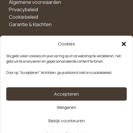
Algemene voorwaarden
Privacybeleid
Cookiebeleid
Garantie & klachten
Cookies
Maak een account aan voor 10%
Wij gebruiken cookies om je ervaring op onze webshop te verbeteren, het
korting!
gebruik te analyseren en gepersonaliseerde content te tonen.
Blijf als eerste op de hoogte van exclusieve
Door op "Accepteren" te klikken, ga je akkoord met ons cookiebeleid.
aanbiedingen, nieuwe producten en handige tips.
Meld je aan
Accepteren
Weigeren
Kvk-nummer: 85504947
Btw-nummer: NL863646165B01
Bekijk voorkeuren
Etiketten papier bruin
€
362,50
Uitverkocht
HACCP 19mm set van